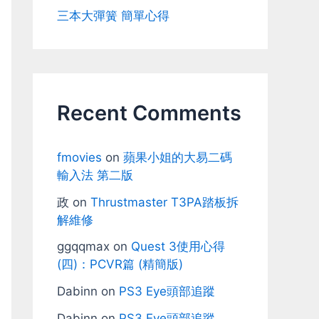
三本大彈簧 簡單心得
Recent Comments
fmovies
on
蘋果小姐的大易二碼
輸入法 第二版
政
on
Thrustmaster T3PA踏板拆
解維修
ggqqmax
on
Quest 3使用心得
(四)：PCVR篇 (精簡版)
Dabinn
on
PS3 Eye頭部追蹤
Dabinn
on
PS3 Eye頭部追蹤