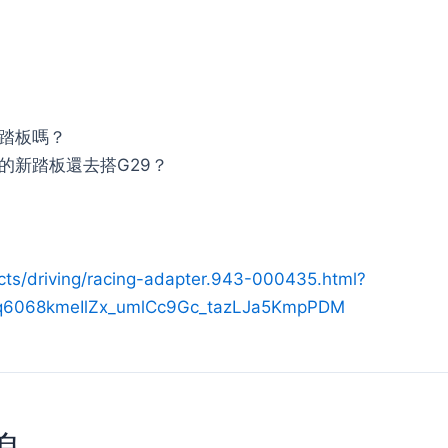
老踏板嗎？
的新踏板還去搭G29？
cts/driving/racing-adapter.943-000435.html?
2q6068kmeIlZx_umlCc9Gc_tazLJa5KmpPDM