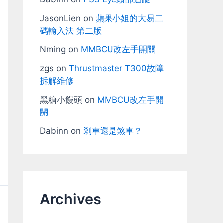
JasonLien
on
蘋果小姐的大易二
碼輸入法 第二版
Nming
on
MMBCU改左手開關
zgs
on
Thrustmaster T300故障
拆解維修
黑糖小饅頭
on
MMBCU改左手開
關
Dabinn
on
剎車還是煞車？
Archives