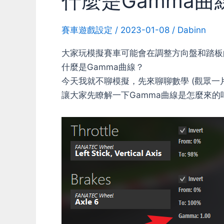
什麼是Gamma曲
賽車遊戲設定
/
2023-01-08
/
Dabinn
大家玩模擬賽車可能會在調整方向盤和踏板
什麼是Gamma曲線？
今天我就不聊模擬，先來聊聊數學 (觀眾一
讓大家先瞭解一下Gamma曲線是怎麼來的