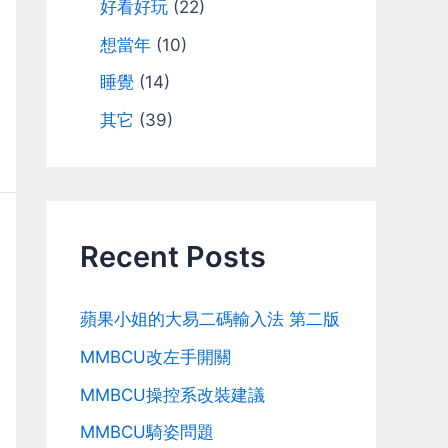
好看好玩
(22)
想當年
(10)
睡覺
(14)
其它
(39)
Recent Posts
蘋果小姐的大易二碼輸入法 第二版
MMBCU改左手開關
MMBCU操控系改裝建議
MMBCU騎姿問題