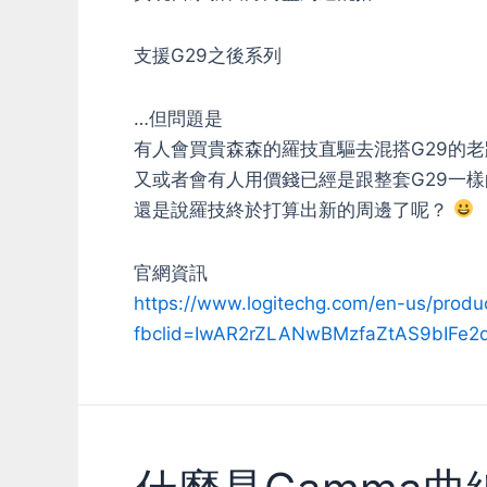
支援G29之後系列
…但問題是
有人會買貴森森的羅技直驅去混搭G29的
又或者會有人用價錢已經是跟整套G29一樣
還是說羅技終於打算出新的周邊了呢？
官網資訊
https://www.logitechg.com/en-us/produ
fbclid=IwAR2rZLANwBMzfaZtAS9bIFe