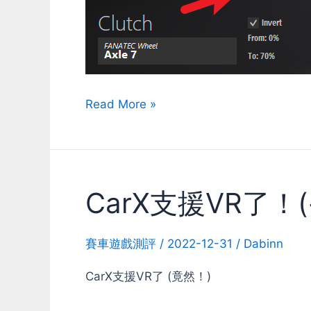
什
Read More »
麼
是
Gamma
曲
CarX支援VR了！
線
賽車遊戲測評
/
2022-12-31
/
Dabinn
CarX支援VR了 (竟然！)