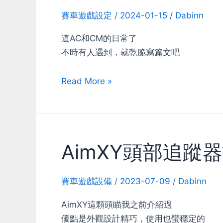
賽車遊戲設定
/
2024-01-15
/
Dabinn
這AC和CM的日常了
不時有人遇到，就乾脆寫篇文吧
Assetto
Read More »
Corsa:
如
何
解
AimXY頭部追蹤
決
方
向
賽車遊戲設備
/
2023-07-09
/
Dabinn
盤
AimXY這顆頭瞄我之前介紹過
或
優點是外觀設計精巧，使用也蠻穩定的
手