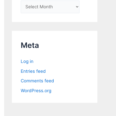
A
r
c
h
i
Meta
v
e
Log in
s
Entries feed
Comments feed
WordPress.org