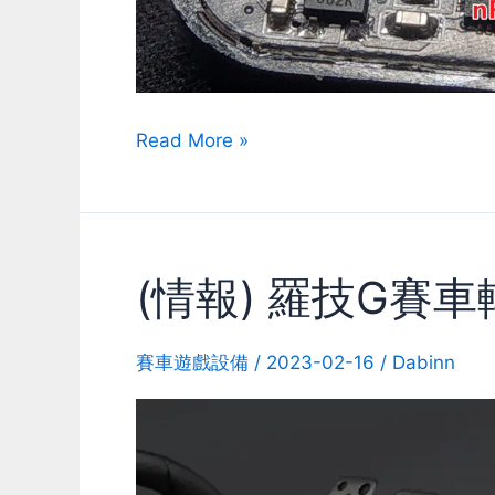
AimXY
Read More »
頭
部
追
蹤
(情報) 羅技G賽
器
拆
解
賽車遊戲設備
/
2023-02-16
/
Dabinn