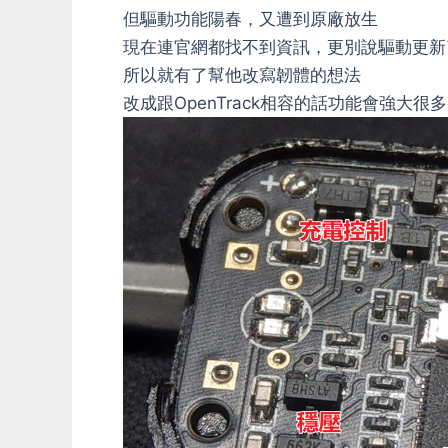
但驅動功能陽春，又遭到原廠放生
剎
現在連官網都找不到資訊，更別說驅動更新
沒
所以就有了幫他改寫韌體的想法
反
改成跟OpenTrack相容的話功能會強大很多
應
問
題