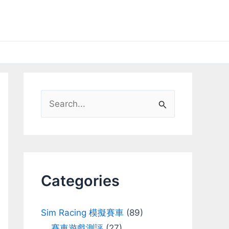
S
e
a
r
c
Categories
h
f
Sim Racing 模擬賽車
(89)
o
賽車遊戲測評
(27)