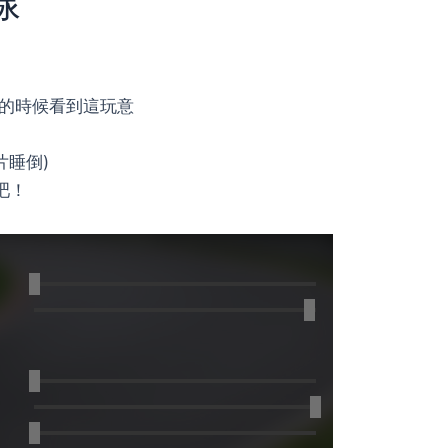
線
的時候看到這玩意
片睡倒)
吧！