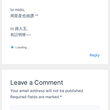
to mido,
周星星也很讚 ^^
to 路人五,
有註明呀~~
Loading...
Reply
Leave a Comment
Your email address will not be published.
Required fields are marked
*
Type