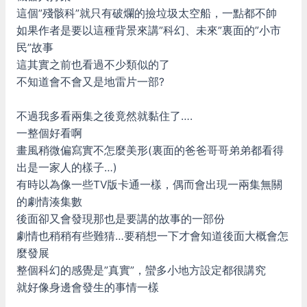
這個”殘骸科”就只有破爛的撿垃圾太空船，一點都不帥
如果作者是要以這種背景來講”科幻、未來”裏面的”小市
民”故事
這其實之前也看過不少類似的了
不知道會不會又是地雷片一部?
不過我多看兩集之後竟然就黏住了….
一整個好看啊
畫風稍微偏寫實不怎麼美形(裏面的爸爸哥哥弟弟都看得
出是一家人的樣子…)
有時以為像一些TV版卡通一樣，偶而會出現一兩集無關
的劇情湊集數
後面卻又會發現那也是要講的故事的一部份
劇情也稍稍有些難猜…要稍想一下才會知道後面大概會怎
麼發展
整個科幻的感覺是”真實”，蠻多小地方設定都很講究
就好像身邊會發生的事情一樣