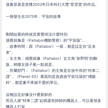
漫畫原著是曾獲2002年日本科幻大獎“星雲賞”的作品。
一個發生在2075年．宇宙的故事
剛開始看的時候其實覺得沒什麼特別
感覺就像是《Patlabor機動警察》的”宇宙版”…
．故事時間：跟《Patlabor》一樣，都是設定在”近未
來”。
．女主角：感覺就像《Patlabor》女主角”泉野明”的翻
版，稍微女孩子氣一點就是..
．所屬部門：《Patlabor》的主角是在放牛班的”特車二
課”，《Planet-ES》裏面則是負責撿宇宙垃圾的”殘骸
科”，都是爹不疼娘不愛的單位。
這種設定好像沒什麼新鮮的
而且人家”特車二課”起碼還有帥帥的機器人，可以看很多
機器人打架