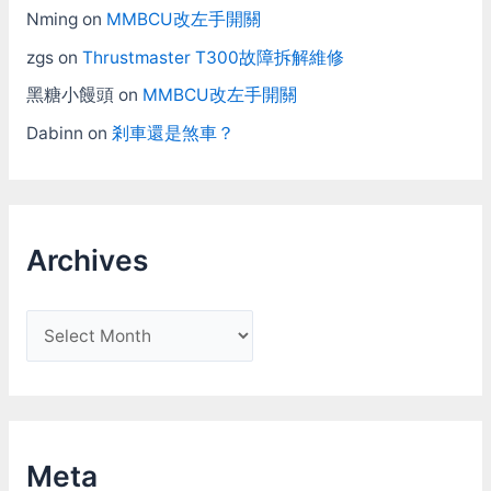
Nming
on
MMBCU改左手開關
zgs
on
Thrustmaster T300故障拆解維修
黑糖小饅頭
on
MMBCU改左手開關
Dabinn
on
剎車還是煞車？
Archives
A
r
c
h
i
Meta