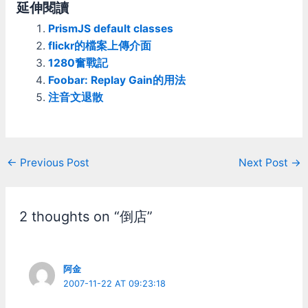
紅外線；若換作一般光源直
在他鏡頭後面找到一片有鍍
延伸閱讀
接對人臉投射，會覺得剌
膜的塑膠片。 看圖，就是
PrismJS default classes
眼。 3.用反射片的形式，
他，左邊那個圓形藍藍的鏡
頭戴裝置較為簡單，且不需
片： 這玩意是放在
flickr的檔案上傳介面
額外電源。 4.反射片為弧
webcam裏面，叫他過濾掉
1280奮戰記
形，可辨識角度大。 缺點
紅外線用的，所以把他給廢
Foobar: Replay Gain的用法
則是： 1.webcam投出的紅
了！ 先回顧一下昨天一開
注音文退散
外線也會把反射片之外的東
始用Fujifilm 1.44磁碟片當
西照亮，例如：金屬、眼鏡
filter拍的照片： 左上角的
等。 2.反射的亮度會較弱。
紅色led被濾掉看不到 左邊
而我現在作的，是和原廠
橘色那顆是高亮白光LED，
TrackIR反過來，直接把IR
右邊三顆是IR LED。 磁碟
Post
←
Previous Post
Next Post
→
Led放在頭上去打
片filter有效的發揮他的效
navigation
webcam。 這樣作的好
果，不過覺得IR LED亮度不
處： 1.IR光點亮度更高 2.人
夠。 廢了webcam裏頭的
臉或背景不會被IR照亮，避
濾鏡之後呢，同樣用
2 thoughts on “倒店”
免誤判。 3.若換作用一般
Fujifilm 1.44磁碟片當
LED，螢幕和鍵盤會被LED
filter，變成這樣： IR LED
照亮，會覺得不舒服。IR
一整個威啊！這下就連高亮
LED則無此問題。 缺點則
白光LED都完全被KO了 可
阿金
是： 1.需要額外電源。 2.IR
是拿掉webcam裏頭的濾鏡
2007-11-22 AT 09:23:18
LED角度可能會較小 (大約
之後，會發現超白光LED也
左右各20度) IR可以剛好被
變亮了點，左上角的紅色