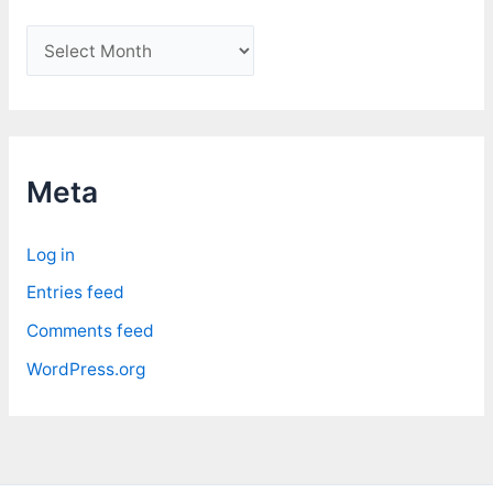
A
r
c
h
i
Meta
v
e
Log in
s
Entries feed
Comments feed
WordPress.org