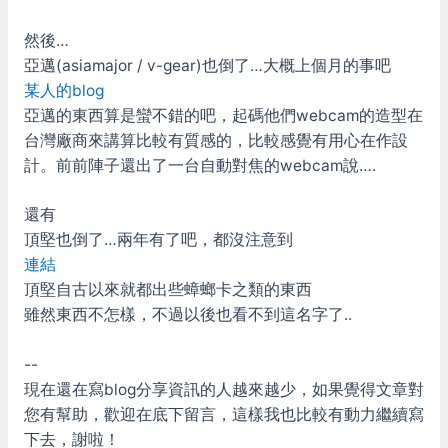
然後…
亞邁(asiamajor / v-gear)也倒了…大概上個月的事吧
某人的blog
亞邁的東西算是蠻不錯的吧，起碼他們webcam的造型在
台灣廠商來講算比較有質感的，比較感覺有用心在作設
計。前前陣子還出了一台自動對焦的webcam說….
還有
頂堅也倒了…兩年有了吧，都沒注意到
連結
頂堅自古以來就都出些蟑螂卡之類的東西
雖然東西不怎樣，不過以後也看不到這名字了..
--
現在還在寫blog分享資訊的人越來越少，如果覺得文章對
您有幫助，歡迎在底下留言，這樣我也比較有動力繼續寫
下去，謝啦！