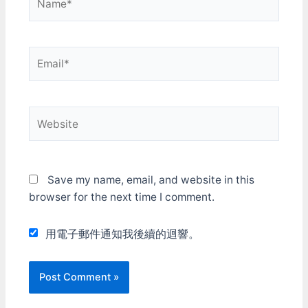
個"雜牌的磁碟片"來試試，
搞不好因為偷工減料，結果
會更好用？ 這是拿雜牌磁
碟片當Filter拍的： 還真
Email*
的...變亮了。 雖然正常光也
透進的比較多，白光LED的
橘色變亮了。不過周圍景物
看來還隔絕的不錯。 可見
光濾鏡(IR透鏡) 材料費：0
Website
恭喜"雜牌磁碟片"這次獲得
了冠軍。
Save my name, email, and website in this
browser for the next time I comment.
用電子郵件通知我後續的迴響。