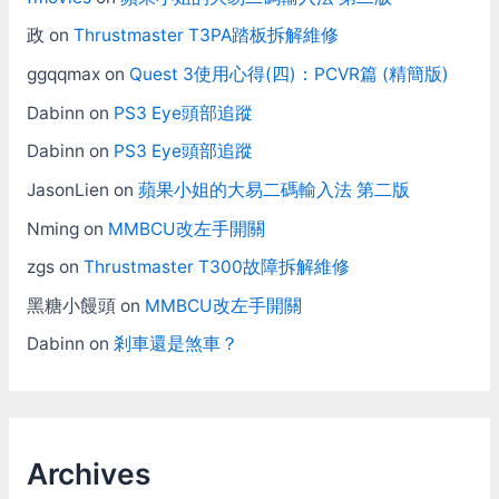
政
on
Thrustmaster T3PA踏板拆解維修
ggqqmax
on
Quest 3使用心得(四)：PCVR篇 (精簡版)
Dabinn
on
PS3 Eye頭部追蹤
Dabinn
on
PS3 Eye頭部追蹤
JasonLien
on
蘋果小姐的大易二碼輸入法 第二版
Nming
on
MMBCU改左手開關
zgs
on
Thrustmaster T300故障拆解維修
黑糖小饅頭
on
MMBCU改左手開關
Dabinn
on
剎車還是煞車？
Archives