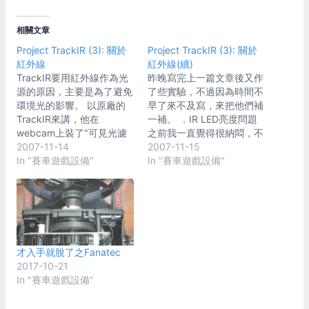
相關文章
Project TrackIR (3): 關於
Project TrackIR (3): 關於
紅外線
紅外線(續)
TrackIR要用紅外線作為光
昨晚寫完上一篇文章後又作
源的原因，主要是為了避免
了些實驗，不過因為時間不
環境光的影響。 以原廠的
早了來不及寫，來把他們補
TrackIR來講，他在
一補。 ．IR LED亮度問題
webcam上裝了"可見光濾
之前我一直覺得很納悶，不
鏡"(他只讓紅外線通過，所
2007-11-14
管怎麼的加大電壓、電流，
2007-11-15
以可能把他叫作"IR透鏡"比
In "賽車遊戲設備"
那幾顆IR LED看起來都是那
In "賽車遊戲設備"
較不會搞混???)，把一般的
種要死不活的亮度。雖然不
光源濾掉。然後從webcam
能跟高亮白光LED比啦，不
端投射出紅外線，照到頭上
過電壓、電流加上去之後總
的三個反光片彈射回來，就
該給我亮一點吧？可是並沒
依靠他"看到"的這三個光點
有，就算加了看起來也差不
來作辨識。 這樣作有幾個
多。仔細想想...該不會是
才入手就脫了之Fanatec
好處： 1.濾掉景物；避免環
webcam在搞鬼吧？雖然他
2017-10-21
境太亮、景物太雜，影響光
看的到紅外線，但是不代表
In "賽車遊戲設備"
點位置的判斷。 2.webcam
他沒過濾紅外線。 於是我
端投出的是人眼感覺不到的
就把webcam給拆了，果然