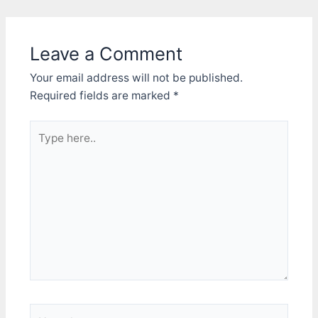
啦。 於是開始找可以替代
麼？ 我想...反正又不是真的
的東西吧。本來想試試空白
要把IR打出去讓人家接收，
的相機底片，多少可以濾點
只不過要讓webcam看到一
Leave a Comment
自然光吧？可是家裏沒那玩
大片光對吧？所以我就拿起
意，沒得試。左想右想，後
400號砂紙，狠狠的把他整
Your email address will not be published.
來發現一個神奇的玩意：磁
個磨成霧面。 這是從側面
碟片。 這是把Fujifilm 1.44
將近90度拍的測試圖： 左
Required fields are marked
*
軟碟片放在webcam鏡頭前
邊的高亮白光LED在這角度
拍的畫面： 他工作了！(It
幾乎快不見了 再來兩顆正
Type
works!) webcam變瞎了，
常的IR LED，光型也縮成一
here..
旁邊景物變成全黑。 左上
小點和上面的長條型反光。
角的紅光LED也不見了 剛才
(這樣的光容易讓軟體誤判)
超強的高亮度白光LED，現
最右邊這次的實驗對象，還
在光芒全不見了，變成了磁
一樣維持一個相近大小圓圓
片透光的暗橘色。 右邊的
的亮光區域。 這下連LED角
三顆IR LED，卻還能維持白
度太小的問題都一起解決
色的光線。 磁碟片真是人
了，這樣看來用到左右各
類的好朋友啊！！ 不過我
90度都不是問題。
覺得磁碟片畢竟不比真正的
IR透鏡，他濾掉太多光線
了，現在IR LED的亮度我覺
得有點不夠。所以....找
Name*