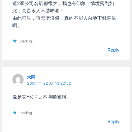
這2家公司名氣都很大，我也有印象，情境落到如
利用，其實要感謝webcam
LED也露了出來 這大概是因
此，真是令人不勝唏噓！
看的到IR，而人的眼睛看不
為"人人都有紅外線"的關係
到。底下這張是webcam拍
吧？少了層filter差別真是蠻
由此可見，再怎麼沒錢，真的不能去向地下錢莊借
下來的照片： 左上角的是
大的 不過總之，這次的效
啊。
一般的紅色LED 左邊的那顆
果真是太令人滿意了！ ．
是高亮度白光LED，超亮的
IR LED角度問題 之前有提
最右邊的三顆就是IR LED，
過IR LED可能光線投射的角
Loading...
用眼睛看的話是完全感覺不
度太小，用起來會有點問
Reply
到他們在發光的。 再來說
題。我買的已經是號稱廣角
說IR透鏡，用來讓webcam
的IR LED了，結果實測能用
變瞎子的東西。 我本來是
的角度也才差不多才左右各
想去買正規的IR透鏡來用，
20度而已。超過之後光點
相機或攝影機在用的那種。
就會看不到，或是變成一小
大丙
以前不是有新聞報導過紅外
點，所以得想個辦法來處
2007-11-22 AT 13:22:52
線攝影機可拿來偷拍透視的
理。 回頭看看剛才的第一
嗎?就是用那玩意。結果...
張照片： 最右邊那顆長的
像是某Y公司…不勝唏噓啊
不知道是很多人買來偷拍還
跟別人不一樣的，就是這次
是怎樣，都賣的爆貴的啦，
實驗的對象。 他身上穿的
一片小小3x mm的，就都
是LED的套子，那個只是為
Loading...
要800塊以上。這價格...比
了模擬實際裝機後的情況，
Reply
這計畫的其它全部材料加起
並不是穿了套子就比較厲
來都還要貴啊！不可能買的
害。 所以我對他作了什