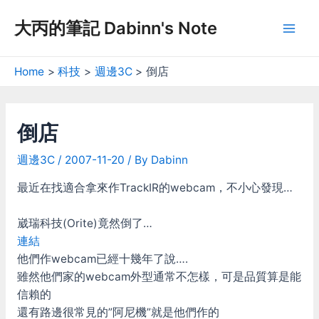
Skip
大丙的筆記 Dabinn's Note
to
Mai
content
Men
Home
科技
週邊3C
倒店
倒店
週邊3C
/
2007-11-20
/ By
Dabinn
最近在找適合拿來作TrackIR的webcam，不小心發現…
崴瑞科技(Orite)竟然倒了…
連結
他們作webcam已經十幾年了說….
雖然他們家的webcam外型通常不怎樣，可是品質算是能
信賴的
還有路邊很常見的”阿尼機”就是他們作的