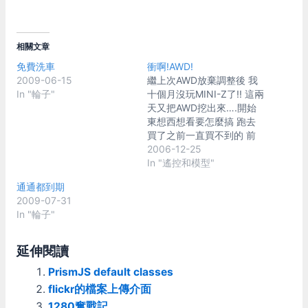
相關文章
免費洗車
衝啊!AWD!
2009-06-15
繼上次AWD放棄調整後 我
In "輪子"
十個月沒玩MINI-Z了!! 這兩
天又把AWD挖出來….開始
東想西想看要怎麼搞 跑去
買了之前一直買不到的 前
後toe-in調整連桿組 和另半
2006-12-25
組各種offset的輪框 基本的
In "遙控和模型"
設定總算是能夠搞定 然後
通通都到期
這十個月來…AWD該出的改
2009-07-31
裝品也都出了 KYOSHO、
In "輪子"
ATOMIC、3Racing的滾
差、前單向、直軸通通都出
了 ATOMIC還出了一個好像
延伸閱讀
蠻有趣的SAS系統 甚至最
PrismJS default classes
近連馬達強制進氣散熱都搞
出來了…厲害厲害 好…..總
flickr的檔案上傳介面
之….以上不是今天要講的重
1280奮戰記