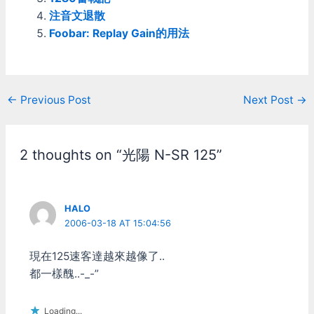
點… 今天的重點是…. 為啥
注音文退散
AWD的四個輪子總是搖搖
Foobar: Replay Gain的用法
晃晃 鎖緊也沒用? 剛買
AWD的時候有說過…. AWD
的培林與之前其它Mini-Z的
相比厚度大約少了0.5mm
之前在網拍買的AWD培林
Post
←
Previous Post
Next Post
→
組無法使用 沒錯….裝網拍
navigation
買的AWD培林太厚，輪子
鎖不上 所以我後來換了薄
0.5mm的培林 難道是因為
2 thoughts on “光陽 N-SR 125”
培林太薄了所以輪框鎖到底
也沒法逼緊? 好吧..來試試
因為之前買的培林送人了
就挖015後輪的培林下來合
HALO
看看 薄0.5的培林裝輪框外
2006-03-18 AT 15:04:56
面，015的培林裝裏面 結
果......輪子完全不會搖了 整
現在125速客達越來越像了..
個都合的剛剛好...... 十個月
前..... 我竟然拿著輪子搖來
都一樣醜..-_-”
搖去的車在那邊死命調 調
不好是一定的吧.....XD
Loading...