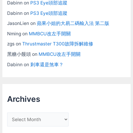
Dabinn
on
PS3 Eye頭部追蹤
Dabinn
on
PS3 Eye頭部追蹤
JasonLien
on
蘋果小姐的大易二碼輸入法 第二版
Nming
on
MMBCU改左手開關
zgs
on
Thrustmaster T300故障拆解維修
黑糖小饅頭
on
MMBCU改左手開關
Dabinn
on
剎車還是煞車？
Archives
A
r