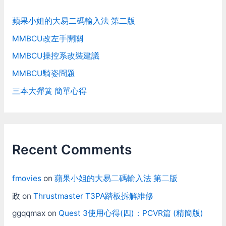
蘋果小姐的大易二碼輸入法 第二版
MMBCU改左手開關
MMBCU操控系改裝建議
MMBCU騎姿問題
三本大彈簧 簡單心得
Recent Comments
fmovies
on
蘋果小姐的大易二碼輸入法 第二版
政
on
Thrustmaster T3PA踏板拆解維修
ggqqmax
on
Quest 3使用心得(四)：PCVR篇 (精簡版)