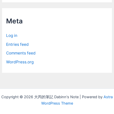
c
h
i
Meta
v
e
Log in
s
Entries feed
Comments feed
WordPress.org
Copyright © 2026 大丙的筆記 Dabinn's Note | Powered by
Astra
WordPress Theme