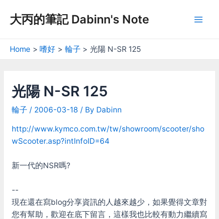
Skip
大丙的筆記 Dabinn's Note
to
Mai
content
Men
Home
嗜好
輪子
光陽 N-SR 125
光陽 N-SR 125
輪子
/
2006-03-18
/ By
Dabinn
http://www.kymco.com.tw/tw/showroom/scooter/sho
wScooter.asp?intInfoID=64
新一代的NSR嗎?
--
現在還在寫blog分享資訊的人越來越少，如果覺得文章對
您有幫助，歡迎在底下留言，這樣我也比較有動力繼續寫