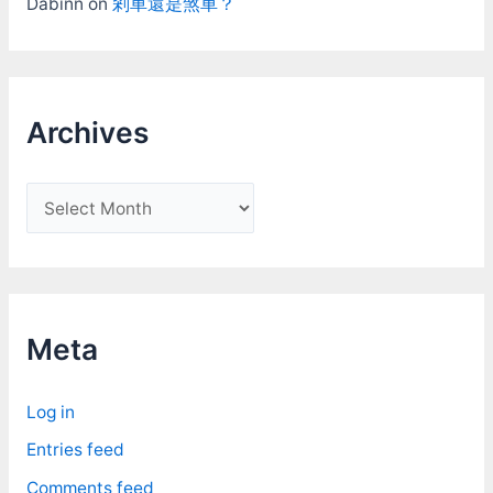
Dabinn
on
剎車還是煞車？
Archives
A
r
c
h
i
Meta
v
e
Log in
s
Entries feed
Comments feed