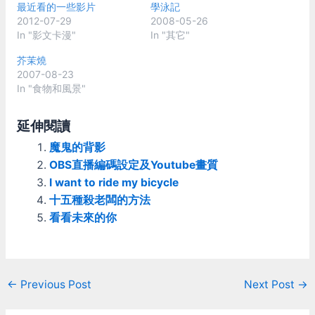
最近看的一些影片
學泳記
2012-07-29
2008-05-26
In "影文卡漫"
In "其它"
芥茉燒
2007-08-23
In "食物和風景"
延伸閱讀
魔鬼的背影
OBS直播編碼設定及Youtube畫質
I want to ride my bicycle
十五種殺老闆的方法
看看未來的你
Post
←
Previous Post
Next Post
→
navigation