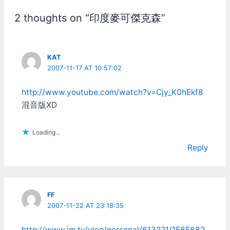
2 thoughts on “印度麥可傑克森”
KAT
2007-11-17 AT 10:57:02
http://www.youtube.com/watch?v=Cjy_K0hEkf8
混音版XD
Loading...
Reply
FF
2007-11-22 AT 23:18:35
http://www.im.tv/vlog/personal/613221/1585882