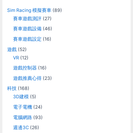
f
Sim Racing 模擬賽車
(89)
o
賽車遊戲測評
(27)
r
賽車遊戲設備
(46)
:
賽車遊戲設定
(16)
遊戲
(52)
VR
(12)
遊戲控制器
(16)
遊戲推薦心得
(23)
科技
(168)
3D建模
(5)
電子電機
(24)
電腦網路
(93)
週邊3C
(26)