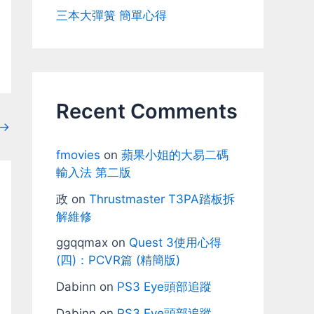
三本大彈簧 簡單心得
Recent Comments
→
fmovies
on
蘋果小姐的大易二碼
輸入法 第二版
政
on
Thrustmaster T3PA踏板拆
解維修
ggqqmax
on
Quest 3使用心得
(四)：PCVR篇 (精簡版)
Dabinn
on
PS3 Eye頭部追蹤
Dabinn
on
PS3 Eye頭部追蹤