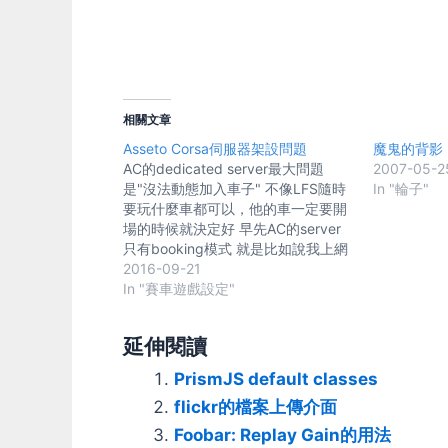
相關文章
Asseto Corsa伺服器架設問題
魔鬼的背影
AC的dedicated server最大問題
2007-05-2
是"沒法動態加入車子" 不像LFS隨時
In "輪子"
要玩什麼車都可以，他的車一定要開
場的時候就決定好 早先AC的server
只有booking模式 就是比如說我上網
去公告今晚8點會有比賽 那晚上7點
2016-09-21
開放booking(登記) 8點一到要開賽
In "賽車遊戲設定"
了，server就會知道全部有那些車，
然後就載入這些車的資料 ....這模式對
延伸閱讀
大部份人來說超難用 因為大部份都是
朋友連線玩玩，比較需要能隨時加入
PrismJS default classes
和隨時換車 所以他只好又出一個可以
flickr的檔案上傳介面
隨時加入的pickup模式 但他沒去解
決那個"沒法動態加入車子"的問題 只
Foobar: Replay Gain的用法