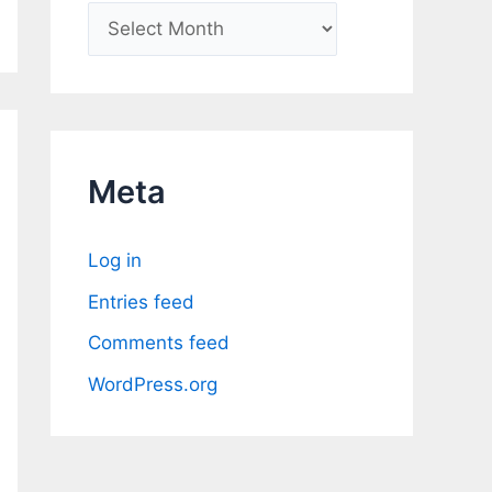
A
r
c
h
i
Meta
v
e
Log in
s
Entries feed
Comments feed
WordPress.org