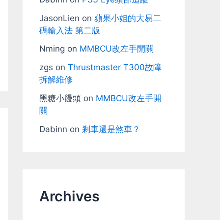
JasonLien
on
蘋果小姐的大易二
碼輸入法 第二版
Nming
on
MMBCU改左手開關
zgs
on
Thrustmaster T300故障
拆解維修
黑糖小饅頭
on
MMBCU改左手開
關
Dabinn
on
剎車還是煞車？
Archives