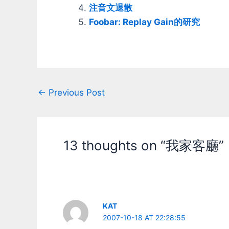
是換湯不換藥變成開server的人要預
注音文退散
先設定好有幾台車，各是什麼顏色 然
後一場開始就全載進來，就算沒用到
Foobar: Replay Gain的研究
還是得載(很蠢) 所以才會搞成現在這
樣開server車子得一台一台加.... 要換
車就得在server改設定然後重開 這樣
架設固定開啟的伺服器也就沒法讓人
自由換車了
Post
←
Previous Post
navigation
13 thoughts on “我家客廳”
KAT
2007-10-18 AT 22:28:55