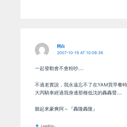
阿白
2007-10-19 AT 10:08:36
一起發動會不會粉吵….
不過老實說，我永遠忘不了在YAM買早餐
大丙騎車經過我身邊那種低沈的轟轟聲….
聽起來豪爽阿～『轟隆轟隆』
Loading...