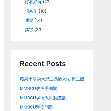
好看好玩
(22)
想當年
(10)
睡覺
(14)
其它
(39)
Recent Posts
蘋果小姐的大易二碼輸入法 第二版
MMBCU改左手開關
MMBCU操控系改裝建議
MMBCU騎姿問題