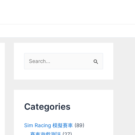
S
e
a
r
c
Categories
h
f
Sim Racing 模擬賽車
(89)
o
賽車遊戲測評
(27)