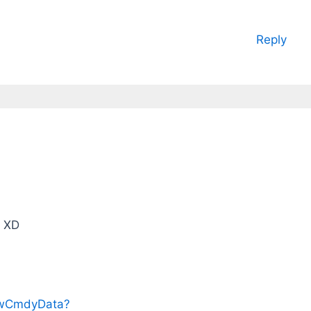
倍(2x2)是比Google那一堆莫明奇妙
解析度好很多啦，至少表示人家有認
真想過這件事，而且起碼程式還能跑
Reply
但你用個Retina螢幕的iPad，真的會
想用那些只能跑低解析度、又打死不
肯橫擺過來的APP嗎？ 然後New
iPad出沒多久又給你出一個New*2
iPad 硬體規格再往上拉 好吧~現在狀
況就變成跟以前Android一樣了，你
寫個遊戲，要用iPad 3能跑的動的速
度去寫，還是要用iPad 4的？ 就像
NDS那種鳥硬體掌機，速度慢歸慢，
不過反正就配合他的性能，畫面作醜
一點，遊戲還是很好玩。一直拼硬體
不是好事啦，iOS現在問題才剛開
始，如果再繼續亂搞下去的話，會跟
XD
Android/PC Game一樣~不知道是在
玩遊戲，還是在被硬體玩了。…
owCmdyData?