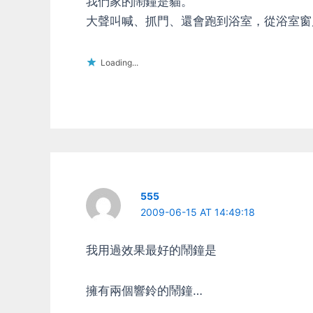
我們家的鬧鐘是貓。
大聲叫喊、抓門、還會跑到浴室，從浴室窗
Loading...
555
2009-06-15 AT 14:49:18
我用過效果最好的鬧鐘是
擁有兩個響鈴的鬧鐘…