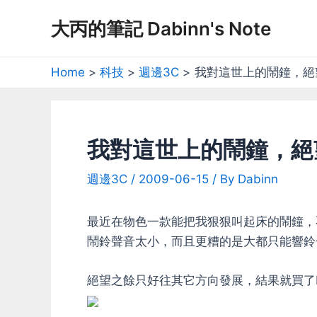
Skip
大丙的筆記 Dabinn's Note
to
content
Home
科技
週邊3C
我對這世上的鬧鐘，絕
我對這世上的鬧鐘，絕
週邊3C
/
2009-06-15
/ By
Dabinn
最近在物色一款能把我狠狠叫起床的鬧鐘，
鬧鈴聲音太小，而且更糟的是大都只能響鈴
絕望之餘只好往其它方向發展，結果就買了Nok