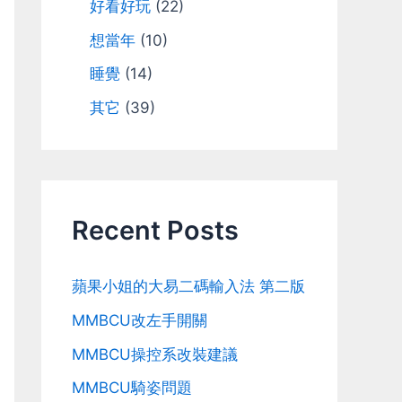
好看好玩
(22)
想當年
(10)
睡覺
(14)
其它
(39)
Recent Posts
蘋果小姐的大易二碼輸入法 第二版
MMBCU改左手開關
MMBCU操控系改裝建議
MMBCU騎姿問題