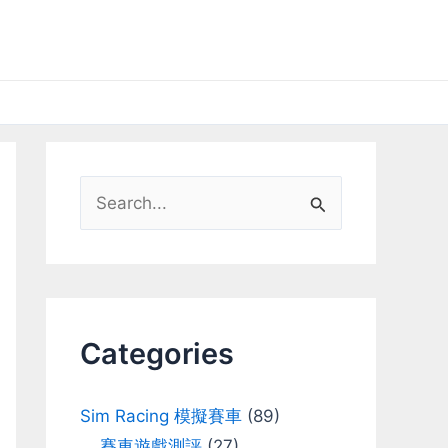
S
e
a
r
c
Categories
h
f
Sim Racing 模擬賽車
(89)
o
賽車遊戲測評
(27)