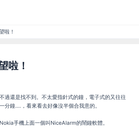
望啦！
望啦！
不過還是找不到。不太愛指針式的鐘，電子式的又往往
一分鐘….，看來看去好像沒半個合我意的。
ia手機上面一個叫NiceAlarm的鬧鐘軟體。