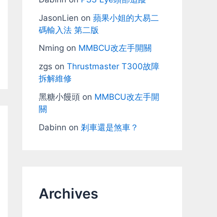
JasonLien
on
蘋果小姐的大易二
碼輸入法 第二版
Nming
on
MMBCU改左手開關
zgs
on
Thrustmaster T300故障
拆解維修
黑糖小饅頭
on
MMBCU改左手開
關
Dabinn
on
剎車還是煞車？
Archives