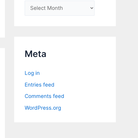
A
r
c
h
i
Meta
v
e
Log in
s
Entries feed
Comments feed
WordPress.org