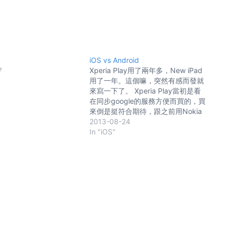
iOS vs Android
7
Xperia Play用了兩年多，New iPad
用了一年。這個嘛，突然有感而發就
來寫一下了。 Xperia Play當初是看
在同步google的服務方便而買的，買
來倒是挺符合期待，跟之前用Nokia
N86搞Exchange同步比起來好上太
2013-08-24
多了。反倒是他上面原以為會很有趣
In "iOS"
的實體搖桿幾乎沒什麼屁用 :p iPad
我是早就知道不合我用，不過也沒啥
更好的選擇也就買了。其實一直到現
在也都沒有能完美取代的，唸歸唸不
過也還算能完成任務啦。 UI 使用者
介面 我對什麼滑起來順不順的完全不
感興趣，略過 iOS的UI還算能應付基
本操作，不過沒JB掛些東西上去的話
還是不夠好用，最少也得掛個