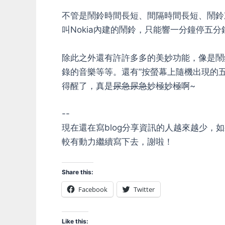
不管是鬧鈴時間長短、間隔時間長短、鬧鈴
叫Nokia內建的鬧鈴，只能響一分鐘停五分鐘
除此之外還有許許多多的美妙功能，像是鬧
錄的音樂等等。還有”按螢幕上隨機出現的
得醒了，真是
尿急尿急
妙極妙極啊~
--
現在還在寫blog分享資訊的人越來越少
較有動力繼續寫下去，謝啦！
Share this:
Facebook
Twitter
Like this: