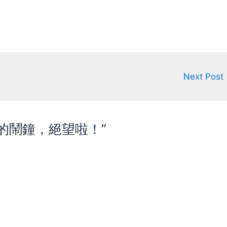
SBSettings才順手些。 至於Android
嘛，就碰運氣！像是早期Sony的UI，
就只有皮長的好看而已，骨子裏是個
廢材。 不過還好，Android的桌面想
換就能換掉，這倒不是大問題。 問題
反而是出在連絡人、行事曆、電話撥
號這些地方， 他們看起來好像很容易
Next Post
用其它軟體換掉，但不管怎麼換最終
還是得叫出原廠給的介面 例如連絡
人、行事曆的編輯頁，電話撥號後接
聽的畫面等等 所以祈禱吧！一樣是
Android，這些地方就得看每家廠商
這世上的鬧鐘，絕望啦！”
各憑本事 而且還不能認真過頭，像是
HTC Sense，是真的很認真作整合啦
但變成需要的也給你，不需要的也硬
是給你，搞的肥不拉機的看了就很難
過啊！ 真的沒解的話，就只能刷第三
方韌體了，不過那又經常會遇到硬體
相容性的問題，畢竟不是原廠啊 遊戲
我一開始用Xperia Play的時候，很羡
慕iOS上面很多厲害的軟體....好啦，
是遊戲。 那時候幾乎所有遊戲都是