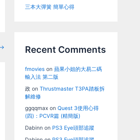
三本大彈簧 簡單心得
→
Recent Comments
fmovies
on
蘋果小姐的大易二碼
輸入法 第二版
政
on
Thrustmaster T3PA踏板拆
解維修
ggqqmax
on
Quest 3使用心得
(四)：PCVR篇 (精簡版)
Dabinn
on
PS3 Eye頭部追蹤
Dabinn
on
PS3 Eye頭部追蹤