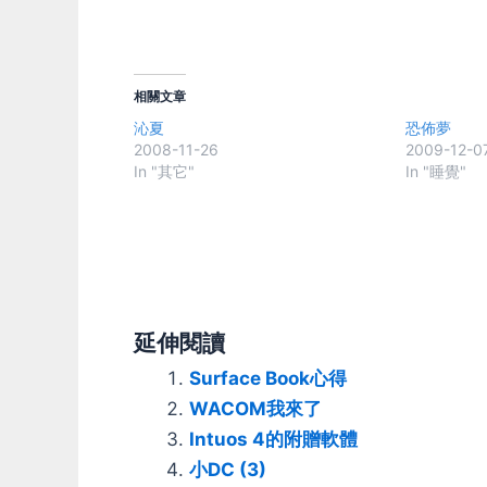
相關文章
沁夏
恐佈夢
2008-11-26
2009-12-0
In "其它"
In "睡覺"
延伸閱讀
Surface Book心得
WACOM我來了
Intuos 4的附贈軟體
小DC (3)