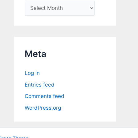
A
r
c
h
i
Meta
v
e
Log in
s
Entries feed
Comments feed
WordPress.org