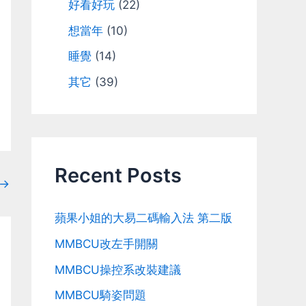
好看好玩
(22)
想當年
(10)
睡覺
(14)
其它
(39)
Recent Posts
→
蘋果小姐的大易二碼輸入法 第二版
MMBCU改左手開關
MMBCU操控系改裝建議
MMBCU騎姿問題