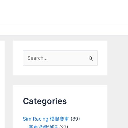
S
e
a
r
c
Categories
h
f
Sim Racing 模擬賽車
(89)
o
賽車遊戲測評
(27)