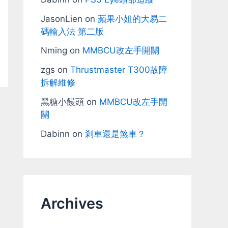
JasonLien
on
蘋果小姐的大易二
碼輸入法 第二版
Nming
on
MMBCU改左手開關
zgs
on
Thrustmaster T300故障
拆解維修
黑糖小饅頭
on
MMBCU改左手開
關
Dabinn
on
剎車還是煞車？
Archives