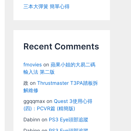
三本大彈簧 簡單心得
Recent Comments
fmovies
on
蘋果小姐的大易二碼
輸入法 第二版
政
on
Thrustmaster T3PA踏板拆
解維修
ggqqmax
on
Quest 3使用心得
(四)：PCVR篇 (精簡版)
Dabinn
on
PS3 Eye頭部追蹤
Dabinn
on
PS3 Eye頭部追蹤