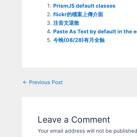
PrismJS default classes
flickr的檔案上傳介面
注音文退散
Paste As Text by default in the e
今晚(08/28)有月全蝕
Post
←
Previous Post
navigation
Leave a Comment
Your email address will not be published