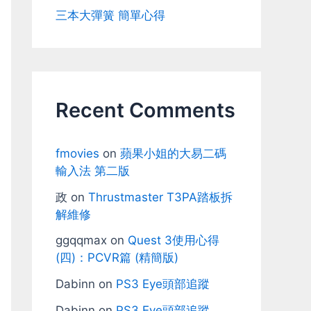
三本大彈簧 簡單心得
Recent Comments
fmovies
on
蘋果小姐的大易二碼
輸入法 第二版
政
on
Thrustmaster T3PA踏板拆
解維修
ggqqmax
on
Quest 3使用心得
(四)：PCVR篇 (精簡版)
Dabinn
on
PS3 Eye頭部追蹤
Dabinn
on
PS3 Eye頭部追蹤