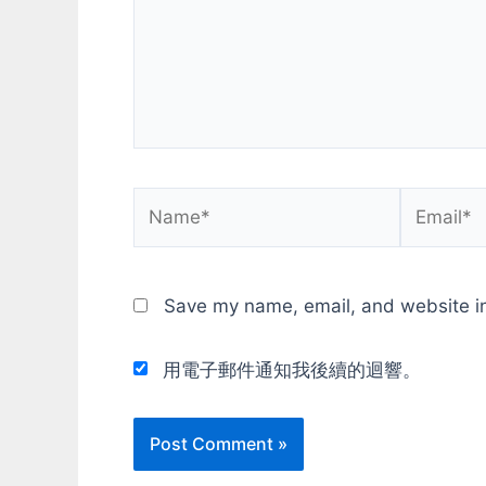
現改車系統的缺點....能改車就很難作
效果不佳，
出車損。然後這兩代音樂超棒的，另
PS4 Pr
外就是UG2的導入動態模糊效果，讓
已經是相對
人眼睛都快瞎了。 9代: 全民公敵
台PS4 pro
Most Wanted BMW M3 GTR實在太
貴的，但也是
帥了啊啊啊，然後沒印象了....記得比
(可以在房
較有趣的是可以多路線跑法吧，有時
打不過Ocu
抄捷徑可以跑比較快。忘記是不是前
貨，沒想到
幾代就已經有。 --- ...再來就開始覺
能標竿呢，銷
Name*
Email*
得有點乏味了，好像玩來玩去也就差
大概還賣不
不多就那樣，10代carbon我就沒玩，
得他雖然功
12代Undercover我也只記得是真
安裝太麻煩
人"高清"拍攝，裏面有個叫Maggie…
走來走去，
我對VR沒興趣嘛
Save my name, email, and website in
現在是賣最
點，戴起來
較容易，但Ro
用電子郵件通知我後續的迴響。
比較符合我
求啦。價錢
月降價，現
OK。 還好
他的銷量還
啊 #來玩V