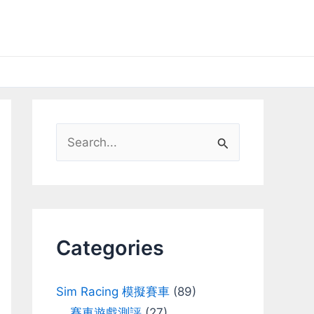
S
e
a
r
c
Categories
h
f
Sim Racing 模擬賽車
(89)
o
賽車遊戲測評
(27)