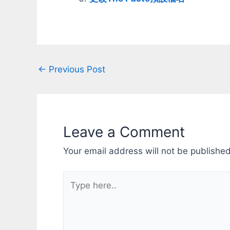
3代: 熱力追緝Hot Pursuit (1998) 那
前百花齊放
年頭的賽車遊戲很愛做被警察追，
作，甚至羅
Hot Pursuit反過來讓你可以當警察追
把產品線收
別人，喜不喜歡？開不開心？ 4代:
hardcor
致命追擊High Stakes (1999) 遊戲封
活的下去而
面就直接是法拉利大戰保時捷，支援
頭盔廠商： -
Post
←
Previous Post
那時才剛開始普及(以台灣來講)的區
的，起碼賣
網多人對戰，滿足想開名車對幹的
一點，要搭
navigation
心，那時光是連線就可以玩好久了。
子，300
這是最早開始有車損系統的一代，我
份想嘗鮮的
也是那時候開始喜歡有車損的感覺(玩
賣那麼多台
起來才會謹慎啊) 5代: 保時捷的榮耀
流行之後可
Leave a Comment
(2000) 不用說經典中的經典，剛好
像NDS、Wi
又是2000年出的(又叫Porsche
流行過一時
Your email address will not be published
2000)。不但收錄歷代Porsche，還
了 - Plays
有各種駕駛考驗，不禁讓人覺得他根
候，那時我覺
本是賽車模擬器....以當代的眼光來看
Oculus
Type
的話啦。 6代: 熱力追緝2 就熱力追緝
差，但價錢只
here..
加強版吧，加強了什麼我也忘了 7/8
加上有PS4
代: Underground 1/2 (2002/2003)
用擔心沒軟
這兩代我也玩挺久的，主要就是能改
是賣了個10
車吧！能改就是爽啊，然後同時也發
體不夠撐起