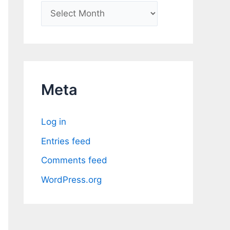
A
r
c
h
i
Meta
v
e
Log in
s
Entries feed
Comments feed
WordPress.org