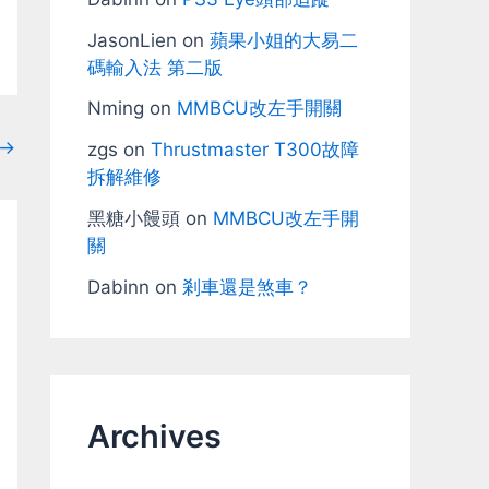
JasonLien
on
蘋果小姐的大易二
碼輸入法 第二版
Nming
on
MMBCU改左手開關
→
zgs
on
Thrustmaster T300故障
拆解維修
黑糖小饅頭
on
MMBCU改左手開
關
Dabinn
on
剎車還是煞車？
Archives