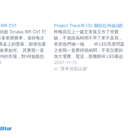
Rift CV1
Project TrackIR (3): 關於紅外線(續)
 Oculus Rift CV1 打
昨晚寫完上一篇文章後又作了些實
幕拿來開賽車，省得每次
驗，不過因為時間不早了來不及寫，
喬桌上的螢幕，順便也看
來把他們補一補。 ．IR LED亮度問題
的效果如何。 其實我一直
之前我一直覺得很納悶，不管怎麼的
VR的市場，對VR遊戲也
加大電壓、電流，那幾顆IR LED看起
。 怎說呢，PC上的所有
9
來都是那種要死不活的亮度。雖然不
2007-11-15
從小時候一直關注到現
能跟高亮白光LED比啦，不過電壓、
In "賽車遊戲設備"
作起來的 像是很久以前流
電流加上去之後總該給我亮一點吧？
的3D眼鏡，說是很多遊戲
可是並沒有，就算加了看起來也差不
也是不了了之 感覺原因就
多。仔細想想...該不會是webcam在
就不想多花錢買設備，特
搞鬼吧？雖然他看的到紅外線，但是
種隨便就2、3萬的東西，
不代表他沒過濾紅外線。 於是我就把
想為了那些沒幾個人買的
webcam給拆了，果然在他鏡頭後面
戲。最後就遊戲沒人作，
找到一片有鍍膜的塑膠片。 看圖，就
，惡性循環。 所以最流行
是他，左邊那個圓形藍藍的鏡片： 這
是那些只需要動動鍵盤滑
玩意是放在webcam裏面，叫他過濾
ditor
(現在變成了手遊) 賽車
掉紅外線用的，所以把他給廢了！ 先
行搖桿、遊戲搖桿這些以
回顧一下昨天一開始用Fujifilm 1.44