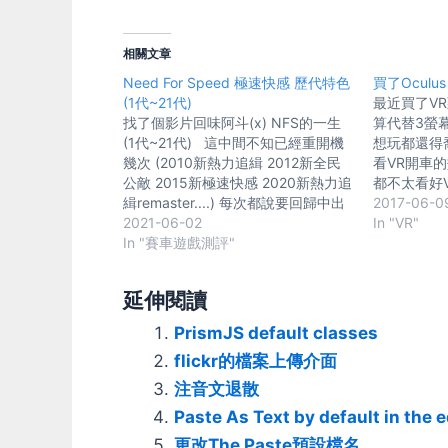
相關文章
Need For Speed 極速快感 歷代特色
買了Oculus 
(1代~21代)
最近買了VR頭盔
找了個影片回味阿斗(x) NFS的一生
算代替3螢
(1代~21代) 這中間不知已經重開機
想玩都還得
幾次 (2010新熱力追緝 2012新全民
看VR開車
公敵 2015新極速快感 2020新熱力追
都不太看好
緝remaster....) 每次都說要回歸中出
沒很大興趣
2017-06-0
重返農藥 結果只看到換湯不換藥 不
2021-06-02
遊戲周邊，
In "VR"
禁回想了下當年NFS吸引人的到底是
In "賽車遊戲測評"
在，沒一個
哪些地方.... 1代 (1994) 那年代還算
行過遊戲用
能玩的PC賽車遊戲說實在沒什麼選
支援，最後
延伸閱讀
擇，只能眼巴巴的看著家機的賽車遊
是大家根本
戲流口水。NFS一代其實不算早期
別是VR這
PrismJS default classes
了，不過同時期PC上這種開跑車的大
遊戲商更不
flickr的檔案上傳介面
概也只有TestDrive(名車大賽)系列比
設備開發遊
較能看而已。簡單說就是，沒一個能
設備沒人買
注音文退散
打的。 2代 (1997) SE版剛好搭上
最大眾的都
Paste As Text by default in the e
3dfx巫毒加速卡的風潮，那時候光是
鼠就好的網遊
看到車體鈑金會反光就已經高潮了...
方向盤、飛
更改The Paste預設檔名