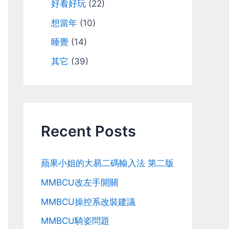
好看好玩
(22)
想當年
(10)
睡覺
(14)
其它
(39)
Recent Posts
蘋果小姐的大易二碼輸入法 第二版
MMBCU改左手開關
MMBCU操控系改裝建議
MMBCU騎姿問題