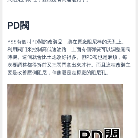
PD閥
YSS有個叫PD閥的改裝品，裝在原廠阻尼棒的天孔上。
利用閥門來控制高低速油路，上面有個彈簧可以調整開閥
時機。這個就會比土炮改好得多。但PD閥也是麻煩，每
次要調整都得拆前叉把閥門拿出來才行。而且這種改裝主
要是改善壓側阻尼，伸側還是走原廠的阻尼孔。