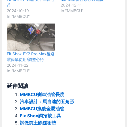
得
2024-12-11
2024-10-19
In "MMBCU"
In "MMBCU"
Fit Shox FX2 Pro Max後避
震簡單使用/調整心得
2024-11-22
In "MMBCU"
延伸閱讀
MMBCU剎車油管長度
汽車設計：馬自達的五角形
MMBCU換後金屬油管
Fix Shox調預載工具
試做前土除緩衝墊