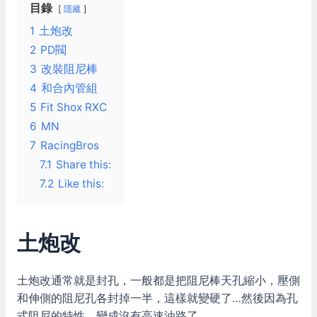
目錄
隱藏
1
土炮改
2
PD閥
3
改裝阻尼棒
4
和合內管組
5
Fit Shox RXC
6
MN
7
RacingBros
7.1
Share this:
7.2
Like this:
土炮改
土炮改通常就是封孔，一般都是把阻尼棒天孔縮小，壓側
和伸側的阻尼孔各封掉一半，這樣就變硬了…然後因為孔
式阻尼的特性，變成沒有高速油路了。