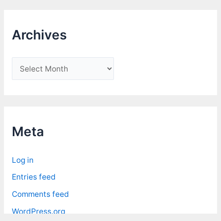
Archives
A
r
c
h
i
Meta
v
e
Log in
s
Entries feed
Comments feed
WordPress.org