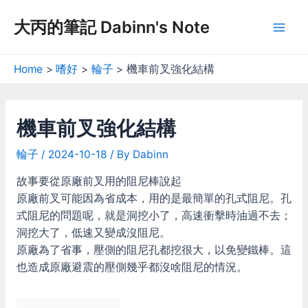
Skip
大丙的筆記 Dabinn's Note
to
Mai
content
Men
Home
嗜好
輪子
機車前叉強化結構
機車前叉強化結構
輪子
/
2024-10-18
/ By
Dabinn
故事要從原廠前叉用的阻尼棒說起
原廠前叉可能因為省成本，用的是最簡單的孔式阻尼。孔
式阻尼的問題呢，就是洞挖小了，高速衝擊時油過不去；
洞挖大了，低速又變成沒阻尼。
原廠為了省事，壓側的阻尼孔都挖很大，以免變鐵棒。這
也造成原廠避震的壓側幾乎都沒啥阻尼的情況。