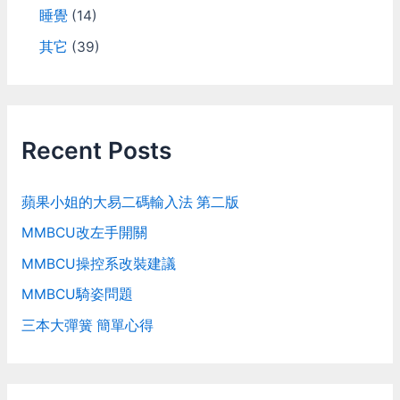
睡覺
(14)
其它
(39)
Recent Posts
蘋果小姐的大易二碼輸入法 第二版
MMBCU改左手開關
MMBCU操控系改裝建議
MMBCU騎姿問題
三本大彈簧 簡單心得