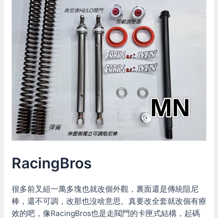
RacingBros
很多前叉組一萬多塊也就改個外觀，裏面還是傳統阻尼
棒，還不可調，改那也沒啥意思。真要改全套就改個有療
效的吧，像RacingBros也是走閥門的卡匣式結構，起碼