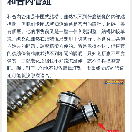
和合內管組
和合內管組是卡匣式結構，雖然找不到什麼樣像的內部結
構圖，但聽到卡匣式就知道油路是閥門的設計，起碼心裏
有個底。他的兩隻前叉是一壓一伸各別調整，結構比較單
純。調整鈕雖然在頂端但只要用手調就行，不會有工具伸
不進去的問題，調整還蠻方便的。我是覺得不錯，但這套
的後續保養維護我找不到相關的說明，只知道原廠不單賣
彈簧，所以老化之後也不知該怎麼修，該不會得換整套
吧。喔，對了…他也不能依體重訂製，太重或太輕的話這
組可能就沒那麼適合。