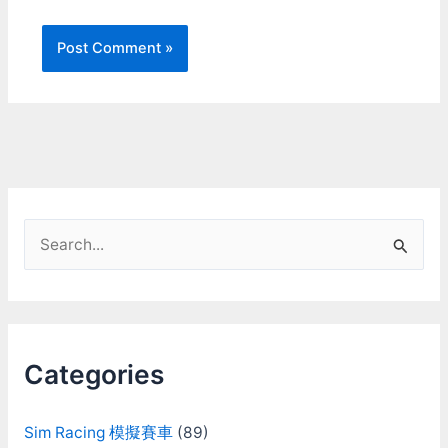
S
e
a
r
c
Categories
h
f
Sim Racing 模擬賽車
(89)