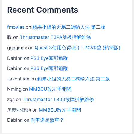
Recent Comments
fmovies
on
蘋果小姐的大易二碼輸入法 第二版
政
on
Thrustmaster T3PA踏板拆解維修
ggqqmax
on
Quest 3使用心得(四)：PCVR篇 (精簡版)
Dabinn
on
PS3 Eye頭部追蹤
Dabinn
on
PS3 Eye頭部追蹤
JasonLien
on
蘋果小姐的大易二碼輸入法 第二版
Nming
on
MMBCU改左手開關
zgs
on
Thrustmaster T300故障拆解維修
黑糖小饅頭
on
MMBCU改左手開關
Dabinn
on
剎車還是煞車？