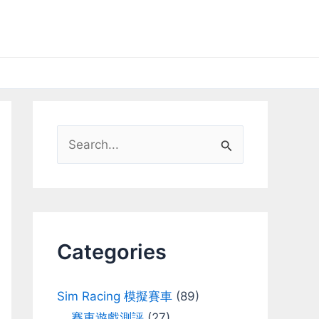
S
e
a
r
c
Categories
h
f
Sim Racing 模擬賽車
(89)
o
賽車遊戲測評
(27)