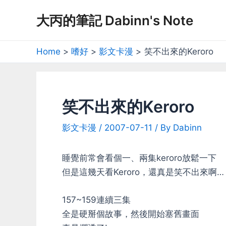
Skip
大丙的筆記 Dabinn's Note
to
content
Home
嗜好
影文卡漫
笑不出來的Keroro
笑不出來的Keroro
影文卡漫
/
2007-07-11
/ By
Dabinn
睡覺前常會看個一、兩集keroro放鬆一下
但是這幾天看Keroro，還真是笑不出來啊…
157~159連續三集
全是硬掰個故事，然後開始塞舊畫面