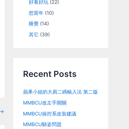
好看好玩
(22)
想當年
(10)
睡覺
(14)
其它
(39)
Recent Posts
蘋果小姐的大易二碼輸入法 第二版
MMBCU改左手開關
→
MMBCU操控系改裝建議
MMBCU騎姿問題