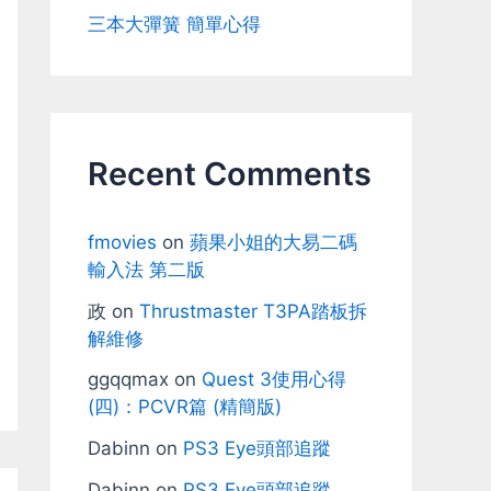
三本大彈簧 簡單心得
Recent Comments
fmovies
on
蘋果小姐的大易二碼
輸入法 第二版
政
on
Thrustmaster T3PA踏板拆
解維修
ggqqmax
on
Quest 3使用心得
(四)：PCVR篇 (精簡版)
Dabinn
on
PS3 Eye頭部追蹤
Dabinn
on
PS3 Eye頭部追蹤