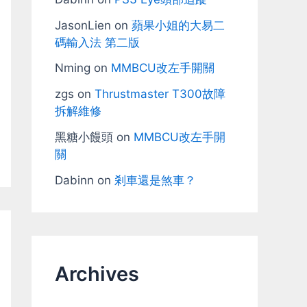
JasonLien
on
蘋果小姐的大易二
碼輸入法 第二版
Nming
on
MMBCU改左手開關
zgs
on
Thrustmaster T300故障
拆解維修
黑糖小饅頭
on
MMBCU改左手開
關
Dabinn
on
剎車還是煞車？
Archives