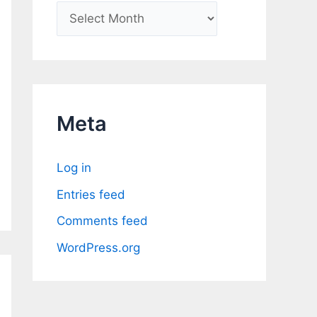
A
r
c
h
i
Meta
v
e
Log in
s
Entries feed
Comments feed
WordPress.org