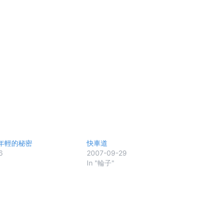
年輕的秘密
快車道
6
2007-09-29
In "輪子"