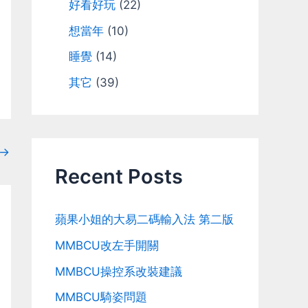
好看好玩
(22)
想當年
(10)
睡覺
(14)
其它
(39)
→
Recent Posts
蘋果小姐的大易二碼輸入法 第二版
MMBCU改左手開關
MMBCU操控系改裝建議
MMBCU騎姿問題