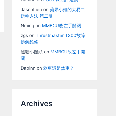
JasonLien
on
蘋果小姐的大易二
碼輸入法 第二版
Nming
on
MMBCU改左手開關
zgs
on
Thrustmaster T300故障
拆解維修
黑糖小饅頭
on
MMBCU改左手開
關
Dabinn
on
剎車還是煞車？
Archives