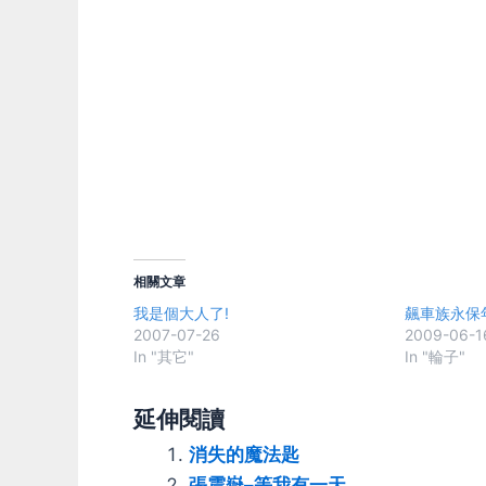
相關文章
我是個大人了!
飆車族永保
2007-07-26
2009-06-1
In "其它"
In "輪子"
延伸閱讀
消失的魔法匙
張震嶽–等我有一天