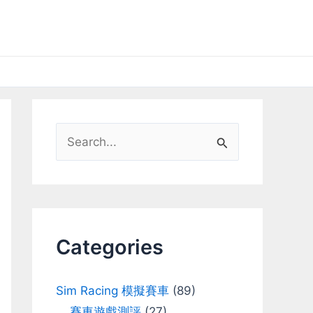
S
e
a
r
c
Categories
h
f
Sim Racing 模擬賽車
(89)
o
賽車遊戲測評
(27)