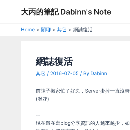
Skip
大丙的筆記 Dabinn's Note
to
content
Home
閒聊
其它
網誌復活
網誌復活
其它
/
2016-07-05
/ By
Dabinn
前陣子搬家忙了好久，Server掛掉一直
(灑花)
--
現在還在寫blog分享資訊的人越來越少