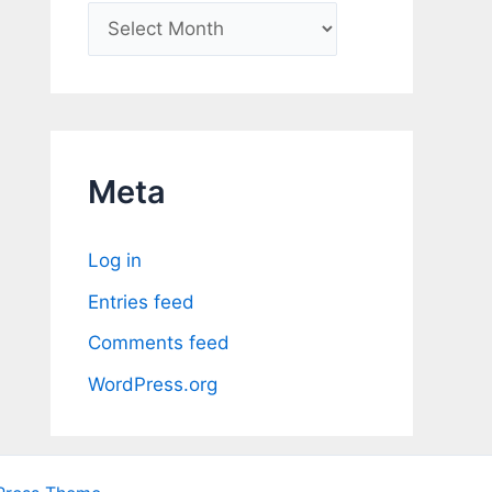
A
r
c
h
i
Meta
v
e
Log in
s
Entries feed
Comments feed
WordPress.org