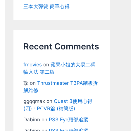
三本大彈簧 簡單心得
Recent Comments
fmovies
on
蘋果小姐的大易二碼
輸入法 第二版
政
on
Thrustmaster T3PA踏板拆
解維修
ggqqmax
on
Quest 3使用心得
(四)：PCVR篇 (精簡版)
Dabinn
on
PS3 Eye頭部追蹤
Dabinn
on
PS3 Eye頭部追蹤