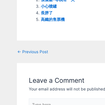
小心噴罐
長胖了
高鐵的售票機
Post
←
Previous Post
navigation
Leave a Comment
Your email address will not be published
Type