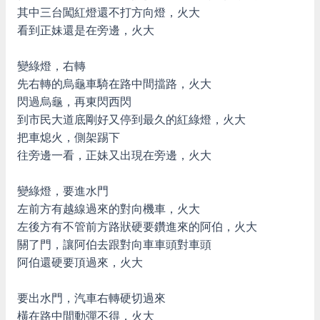
其中三台闖紅燈還不打方向燈，火大
看到正妹還是在旁邊，火大
變綠燈，右轉
先右轉的烏龜車騎在路中間擋路，火大
閃過烏龜，再東閃西閃
到市民大道底剛好又停到最久的紅綠燈，火大
把車熄火，側架踢下
往旁邊一看，正妹又出現在旁邊，火大
變綠燈，要進水門
左前方有越線過來的對向機車，火大
左後方有不管前方路狀硬要鑽進來的阿伯，火大
關了門，讓阿伯去跟對向車車頭對車頭
阿伯還硬要頂過來，火大
要出水門，汽車右轉硬切過來
橫在路中間動彈不得，火大