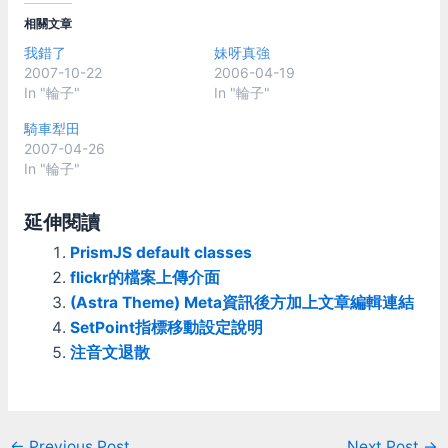
相關文章
我錯了
妹呀真強
2007-10-22
2006-04-19
In "輪子"
In "輪子"
騎車犁田
2007-04-26
In "輪子"
延伸閱讀
PrismJS default classes
flickr的檔案上傳介面
(Astra Theme) Meta資訊後方加上文章編輯連結
SetPoint指標移動設定說明
注音文退散
Post
←
Previous Post
Next Post
→