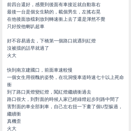
前四台還好，感覺到後面有車接近就自動靠右
最後一台是個女生騎的，載個男生，左搖右晃
在他後面放檔剎放到轉速衝上去了還是渾然不覺
只好按他喇叭超車
好不容易過去，下橋第一個路口就遇到紅燈
沒被擋的話早就過了
火大
快到南京建國口，前面車速較慢
一個女生用很醜的姿勢，在坑洞慢車道時速七十以上死命
衝
到了路口黃燈變紅燈，闖紅燈繼續衝過去
路口很大，到對面的時候人家已經綠燈起步到路中間了
害對面的車全部剎車，自己左右扭一下畫了個U型躲過，
繼續衝
真機歪
火大