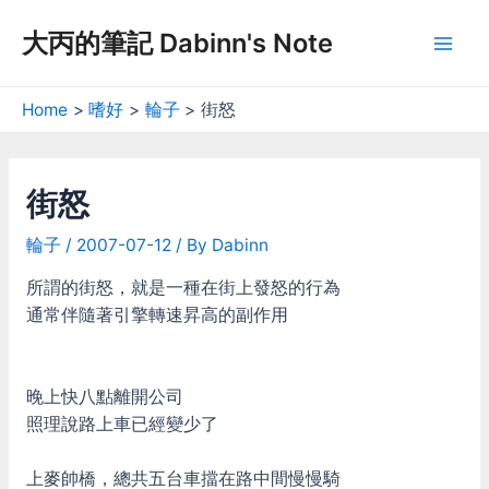
Skip
大丙的筆記 Dabinn's Note
to
Mai
content
Men
Home
嗜好
輪子
街怒
街怒
輪子
/
2007-07-12
/ By
Dabinn
所謂的街怒，就是一種在街上發怒的行為
通常伴隨著引擎轉速昇高的副作用
晚上快八點離開公司
照理說路上車已經變少了
上麥帥橋，總共五台車擋在路中間慢慢騎