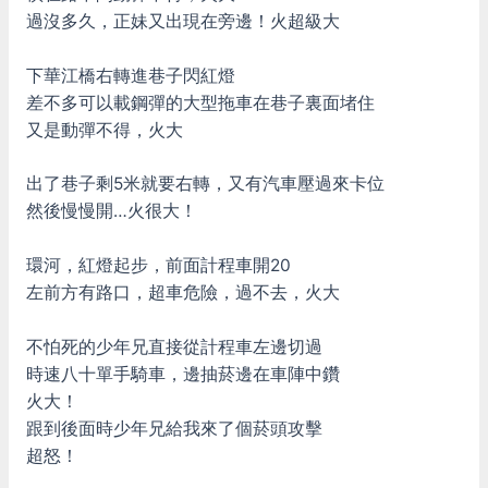
過沒多久，正妹又出現在旁邊！火超級大
下華江橋右轉進巷子閃紅燈
差不多可以載鋼彈的大型拖車在巷子裏面堵住
又是動彈不得，火大
出了巷子剩5米就要右轉，又有汽車壓過來卡位
然後慢慢開…火很大！
環河，紅燈起步，前面計程車開20
左前方有路口，超車危險，過不去，火大
不怕死的少年兄直接從計程車左邊切過
時速八十單手騎車，邊抽菸邊在車陣中鑽
火大！
跟到後面時少年兄給我來了個菸頭攻擊
超怒！