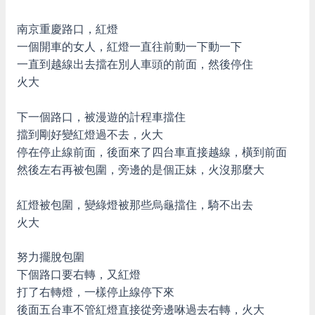
南京重慶路口，紅燈
一個開車的女人，紅燈一直往前動一下動一下
一直到越線出去擋在別人車頭的前面，然後停住
火大
下一個路口，被漫遊的計程車擋住
擋到剛好變紅燈過不去，火大
停在停止線前面，後面來了四台車直接越線，橫到前面
然後左右再被包圍，旁邊的是個正妹，火沒那麼大
紅燈被包圍，變綠燈被那些烏龜擋住，騎不出去
火大
努力擺脫包圍
下個路口要右轉，又紅燈
打了右轉燈，一樣停止線停下來
後面五台車不管紅燈直接從旁邊咻過去右轉，火大