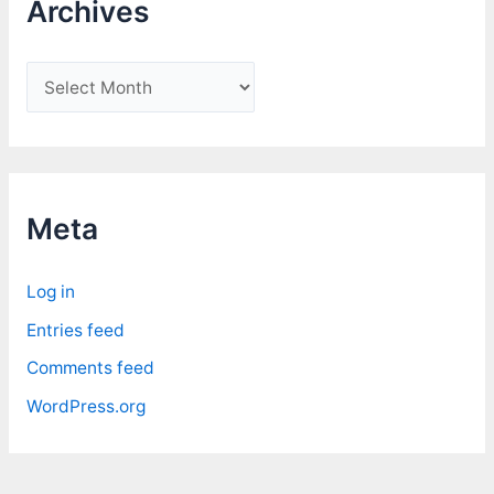
Archives
A
r
c
h
i
Meta
v
e
Log in
s
Entries feed
Comments feed
WordPress.org