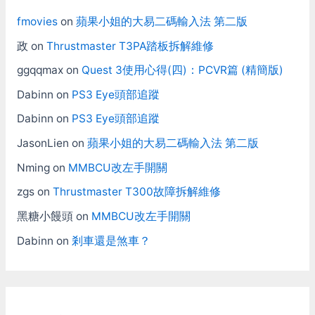
fmovies
on
蘋果小姐的大易二碼輸入法 第二版
政
on
Thrustmaster T3PA踏板拆解維修
ggqqmax
on
Quest 3使用心得(四)：PCVR篇 (精簡版)
Dabinn
on
PS3 Eye頭部追蹤
Dabinn
on
PS3 Eye頭部追蹤
JasonLien
on
蘋果小姐的大易二碼輸入法 第二版
Nming
on
MMBCU改左手開關
zgs
on
Thrustmaster T300故障拆解維修
黑糖小饅頭
on
MMBCU改左手開關
Dabinn
on
剎車還是煞車？