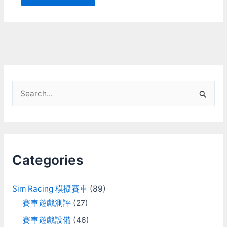
S
e
a
r
c
Categories
h
f
Sim Racing 模擬賽車
(89)
o
賽車遊戲測評
(27)
r
賽車遊戲設備
(46)