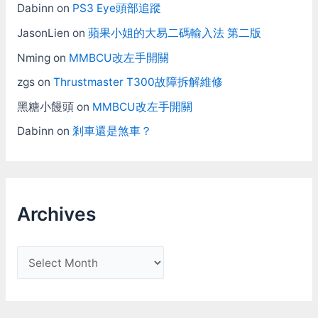
Dabinn
on
PS3 Eye頭部追蹤
JasonLien
on
蘋果小姐的大易二碼輸入法 第二版
Nming
on
MMBCU改左手開關
zgs
on
Thrustmaster T300故障拆解維修
黑糖小饅頭
on
MMBCU改左手開關
Dabinn
on
剎車還是煞車？
Archives
A
r
c