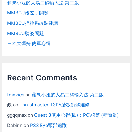
蘋果小姐的大易二碼輸入法 第二版
MMBCU改左手開關
MMBCU操控系改裝建議
MMBCU騎姿問題
三本大彈簧 簡單心得
Recent Comments
fmovies
on
蘋果小姐的大易二碼輸入法 第二版
政
on
Thrustmaster T3PA踏板拆解維修
ggqqmax
on
Quest 3使用心得(四)：PCVR篇 (精簡版)
Dabinn
on
PS3 Eye頭部追蹤