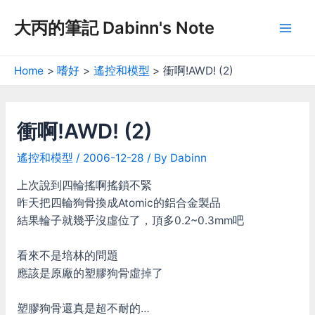
Skip
大丙的筆記 Dabinn's Note
to
Mai
content
Men
Home
嗜好
遙控和模型
衝啊!AWD! (2)
衝啊!AWD! (2)
遙控和模型
/
2006-12-28
/ By
Dabinn
上次說到四輪搖啊搖鎖不緊
昨天把四輪狗骨換成Atomic的鋁合金製品
結果輪子就幾乎沒虛位了，頂多0.2~0.3mm吧
看來不是培林的問題
應該是原廠的塑膠狗骨虛掉了
塑膠狗骨還真是超不耐的…