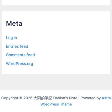
c
h
i
Meta
v
e
Log in
s
Entries feed
Comments feed
WordPress.org
Copyright © 2026 大丙的筆記 Dabinn's Note | Powered by
Astra
WordPress Theme