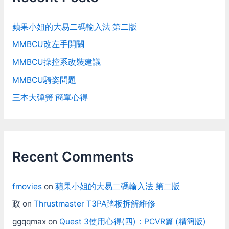
蘋果小姐的大易二碼輸入法 第二版
MMBCU改左手開關
MMBCU操控系改裝建議
MMBCU騎姿問題
三本大彈簧 簡單心得
Recent Comments
fmovies
on
蘋果小姐的大易二碼輸入法 第二版
政
on
Thrustmaster T3PA踏板拆解維修
ggqqmax
on
Quest 3使用心得(四)：PCVR篇 (精簡版)