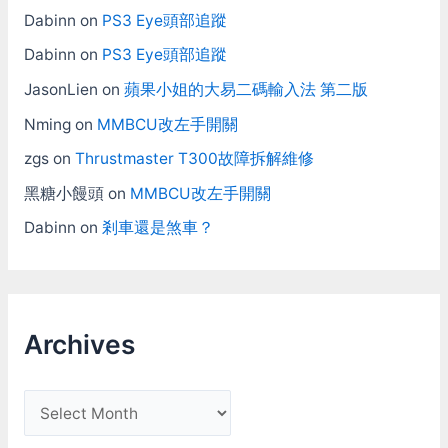
Dabinn
on
PS3 Eye頭部追蹤
Dabinn
on
PS3 Eye頭部追蹤
JasonLien
on
蘋果小姐的大易二碼輸入法 第二版
Nming
on
MMBCU改左手開關
zgs
on
Thrustmaster T300故障拆解維修
黑糖小饅頭
on
MMBCU改左手開關
Dabinn
on
剎車還是煞車？
Archives
A
r