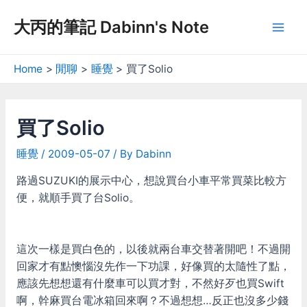
Skip
大丙的筆記 Dabinn's Note
to
Mai
content
Men
Home
閒聊
睡覺
買了Solio
買了Solio
睡覺
/
2009-05-07
/ By
Dabinn
路過SUZUKI的展示中心，想說買台小車平常買菜比較方
便，就順手買了台Solio。
這次一樣是買白色的，以後就兩台車交替著開吧！不過開
回家才有點懊惱沒先作一下功課，好像買的太隨性了點，
應該先想想還有什麼車可以買才對，不然好歹也買Swift
啊，幹麻買台電冰箱回來啊？不過想想…反正也沒多少錢