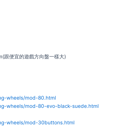
cm(跟便宜的遊戲方向盤一樣大)
ing-wheels/mod-80.html
ing-wheels/mod-80-evo-black-suede.html
ing-wheels/mod-30buttons.html