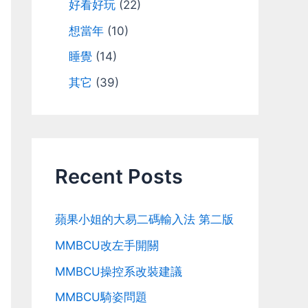
好看好玩
(22)
想當年
(10)
睡覺
(14)
其它
(39)
Recent Posts
蘋果小姐的大易二碼輸入法 第二版
MMBCU改左手開關
MMBCU操控系改裝建議
MMBCU騎姿問題