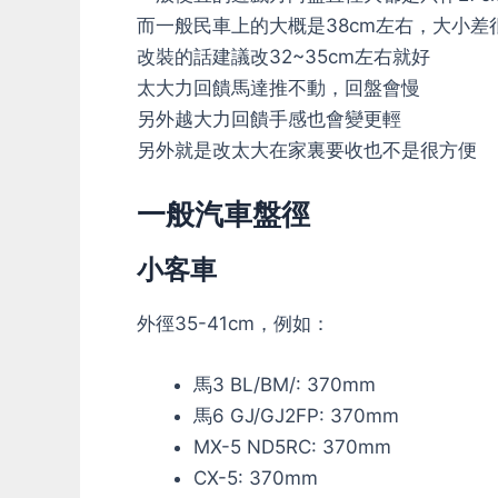
而一般民車上的大概是38cm左右，大小差
改裝的話建議改32~35cm左右就好
太大力回饋馬達推不動，回盤會慢
另外越大力回饋手感也會變更輕
另外就是改太大在家裏要收也不是很方便
一般汽車盤徑
小客車
外徑35-41cm，例如：
馬3 BL/BM/: 370mm
馬6 GJ/GJ2FP: 370mm
MX-5 ND5RC: 370mm
CX-5: 370mm