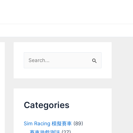
S
e
a
r
c
Categories
h
f
Sim Racing 模擬賽車
(89)
o
賽車遊戲測評
(27)