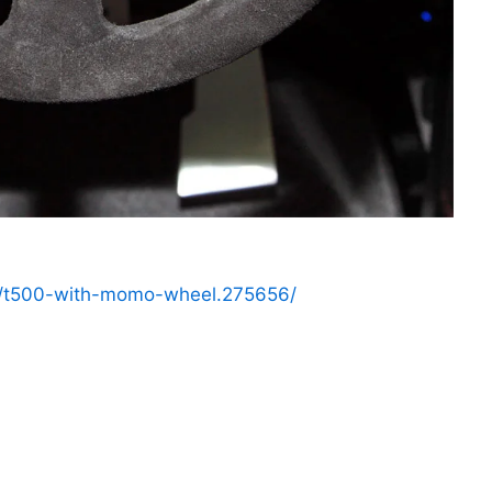
ds/t500-with-momo-wheel.275656/