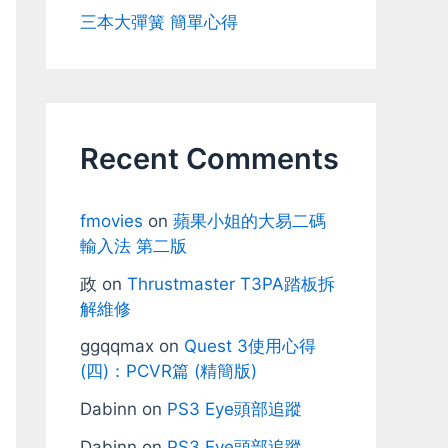
三本大彈簧 簡單心得
Recent Comments
fmovies
on
蘋果小姐的大易二碼
輸入法 第二版
政
on
Thrustmaster T3PA踏板拆
解維修
ggqqmax
on
Quest 3使用心得
(四)：PCVR篇 (精簡版)
Dabinn
on
PS3 Eye頭部追蹤
Dabinn
on
PS3 Eye頭部追蹤