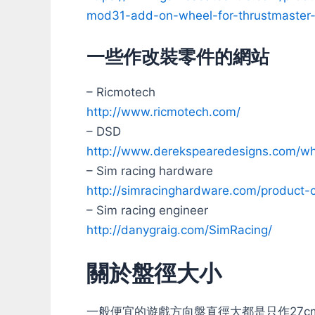
mod31-add-on-wheel-for-thrustmaster
一些作改裝零件的網站
– Ricmotech
http://www.ricmotech.com/
– DSD
http://www.derekspearedesigns.com/wh
– Sim racing hardware
http://simracinghardware.com/product-
– Sim racing engineer
http://danygraig.com/SimRacing/
關於盤徑大小
一般便宜的遊戲方向盤直徑大都是只作27c