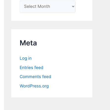
A
r
c
h
i
Meta
v
e
Log in
s
Entries feed
Comments feed
WordPress.org