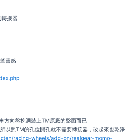
用的轉接器
一些靈感
dex.php
把實車方向盤挖洞裝上TM原廠的盤面而已
面，所以照TM的孔位開孔就不需要轉接器，改起來也乾淨
cten/racing-wheels/add-on/realgear-momo-