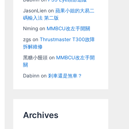
JasonLien
on
蘋果小姐的大易二
碼輸入法 第二版
Nming
on
MMBCU改左手開關
zgs
on
Thrustmaster T300故障
拆解維修
黑糖小饅頭
on
MMBCU改左手開
關
Dabinn
on
剎車還是煞車？
Archives