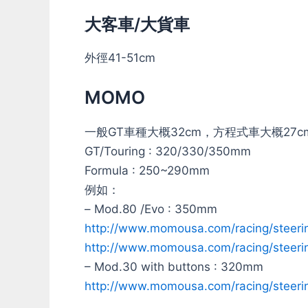
大客車/大貨車
外徑41-51cm
MOMO
一般GT車種大概32cm，方程式車大概27
GT/Touring : 320/330/350mm
Formula : 250~290mm
例如：
– Mod.80 /Evo : 350mm
http://www.momousa.com/racing/steer
http://www.momousa.com/racing/steer
– Mod.30 with buttons : 320mm
http://www.momousa.com/racing/steer