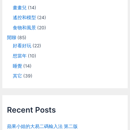
的)。但就可惜旋轉的角度
畫畫兒
(14)
跟畫面不同步，所以死點的
位置跟畫面上也對不上就是
遙控和模型
(24)
了。 這種等級的賽車模擬
器不應該有這種問題才對，
食物和風景
(20)
我後來沒有繼續去鑽研這個
問題，也許有什麼地方還需
閒聊
(85)
要調整也說不定。 力回饋
好看好玩
(22)
靜止不動的時候輪胎對地面
的磨擦力有作出來，起步之
想當年
(10)
後方向盤才會變輕，這部份
睡覺
(14)
作的很正確。 我用T300方
向盤，在FFB預設值的情況
其它
(39)
下，大部份車開起來都覺得
怪怪的。轉向的時候覺得方
向盤置中的部份有點空，過
彎的時候覺得方向盤回拉的
力量不夠，但衝出賽道的時
候，左右拉扯的力道又像石
Recent Posts
頭一直撞來撞去，好像以前
用羅技那種齒輪傳動的感
覺，這是第一次T300這皮
蘋果小姐的大易二碼輸入法 第二版
帶傳動的方向盤讓我覺得用