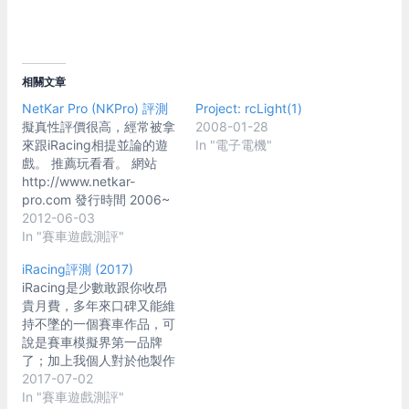
相關文章
NetKar Pro (NKPro) 評測
Project: rcLight(1)
擬真性評價很高，經常被拿
2008-01-28
來跟iRacing相提並論的遊
In "電子電機"
戲。 推薦玩看看。 網站
http://www.netkar-
pro.com 發行時間 2006~
現在(2012)，持續更新中。
2012-06-03
車種 真實授權車種，但目
In "賽車遊戲測評"
前只有不到10台，且大多為
iRacing評測 (2017)
open wheel。 房車應該只
iRacing是少數敢跟你收昂
有Abarth 500 Assetto
貴月費，多年來口碑又能維
Corse(即Fait 500)和
持不墜的一個賽車作品，可
Vintage GT(muscle car)這
說是賽車模擬界第一品牌
兩台。 據說全部都以實車
了；加上我個人對於他製作
遙測確保動態的真實性。
團隊前身Papyrus這家公司
2017-07-02
賽道 真實/虛構賽道都有，
的景仰，就算月費制玩不
In "賽車遊戲測評"
真實約佔1/2強。目前約接