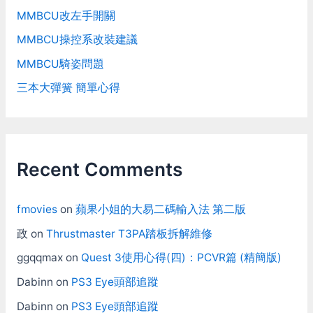
起來那麼粗糙。 依車友建
MMBCU改左手開關
議加大min force之後，過
MMBCU操控系改裝建議
彎方向盤回拉的力量有增
強，感覺比較對一點。但用
MMBCU騎姿問題
起來的感覺就像是FFB模擬
彈簧回中再加上一些阻泥，
三本大彈簧 簡單心得
感覺還是怪怪的。左右搖擺
方向盤，感覺就只是像搖著
一個彈簧，沒有地面凹凸和
磨擦的回饋。 直線(特別是
帶剎車的時候)放手，方向
Recent Comments
盤很容易會開始激烈搖晃，
這需要再調整才行。…
fmovies
on
蘋果小姐的大易二碼輸入法 第二版
政
on
Thrustmaster T3PA踏板拆解維修
ggqqmax
on
Quest 3使用心得(四)：PCVR篇 (精簡版)
Dabinn
on
PS3 Eye頭部追蹤
Dabinn
on
PS3 Eye頭部追蹤