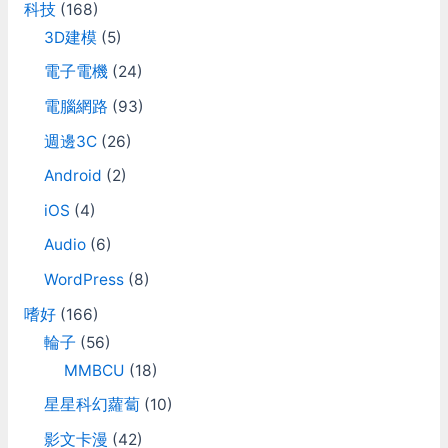
科技
(168)
我沒有特別花時間去調，不
過用起來應該是還行。 滑
3D建模
(5)
鼠：選項中有，應該可以像
電子電機
(24)
LFS那樣用滑鼠轉向。但我
也沒特別去試就是。 方向
電腦網路
(93)
盤：沒有預設市面上常見型
號的設定檔，全部都靠精靈
週邊3C
(26)
設定，這倒是還能接受。
但他對900度/1080度方向
Android
(2)
盤支援似乎有些問題，我怎
iOS
(4)
麼調整都沒辦法讓他畫面中
旋轉的角度和方向盤完全同
Audio
(6)
步。 除此之外iRacing裏面
有些車子，不支援”雙手交
WordPress
(8)
叉”，比如一開始給的那台
嗜好
(166)
indy car，畫面中的方向盤
打半圈就不會動了，但實體
輪子
(56)
方向盤實際上可以再繼續打
MMBCU
(18)
到1圈左右。 不過他有個好
處就是，軟體會去指定方向
星星科幻蘿蔔
(10)
盤的死點。不同的車子死點
位置會不一樣(用力回饋作
影文卡漫
(42)