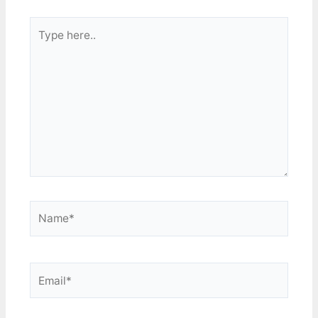
式拼湊而成，整合非常的
款 額外付費購車畫面 基礎
差。主選單美工還可以，不
Type
的賽道，大多是Oval繞圈圈
過能看的也只有這麼一頁。
的，大概老美喜歡這調調。
here..
使用上相當痛苦。 顯示選
裏面所有的車都是比賽車，
項…
完全沒有一般市售車。 另
外iRacing不支援模組，也
無法自行擴充。 畫面 畫面
品質在LFS之上AC之下，不
算漂亮。但因為畫面乾淨以
及色調的關係，給人的感覺
還蠻舒服的，不會覺得醜。
一些地方倒是作的挺精緻，
像PIT區這個負責舉牌的傢
伙，一付吊兒啷噹的樣子，
Name*
相比之下AC那個PIT舉牌的
像個木頭人似的。 但
iRacing在PIT換胎的時候就
沒有把維修人員作出來。車
子進pit之後會自己前後分
Email*
別升起來，然後再放下，真
是見鬼了。這邊就覺得未免
也弄的太混。 (20171003