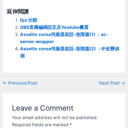
起，最起碼也得買一個月來
近30個賽道，還算不錯。
體驗一下。 價格 在steam
遊戲取得 直接下載，可玩
延伸閱讀
特賣的時候購買，第一個月
一台車(Formula 1600)和幾
只要nt$111(從下單的那一
fps 比較
個賽道 付費之後可解除其
刻就開始算月費)，第二個
車車輛/賽道的鎖定。 單機
OBS直播編碼設定及Youtube畫質
月之後就回復到$nt328/
功能 只有一個簡單的練習
Assetto corsa伺服器架設-進階篇(1) ：ac-
月，年費則是$nt2048/
模式 自己選了場地和車就
server-wrapper
年；要玩的話還是買整年的
進去繞圈圈那樣。 AI 完全
比較划算。 除了月費之
Assetto corsa伺服器架設-進階篇(2) ：IP改變偵
沒有 連線功能 據說導入了
外，基本款以外的車輛和賽
iRacing的賽事系統。 不過
測
道也需要另外購買才能取
因為介面很爛，所以我也搞
得，不買就沒法參加特定的
不是很清楚。 看起來沒有
比賽。 界面 iRacing是由網
提供伺服器 而是讓使用者
頁啟動，這是他登入後的首
自己開伺服器讓別人連進
頁 因為上面有很多賽事資
Post
←
Previous Post
Next Post
→
來。 比賽規則可分為三
訊的關係，剛開始使用的時
種： 練習(自定時間) / 排位
navigation
候可能不知從那下手，實際
計時(自定時間) / 比賽 (自
上他界面算是蠻清楚的。各
定圈數) 排位計時(自定時
種設定選項都已經作成無腦
Leave a Comment
間) / 比賽 (自定圈數) 直接
上手，基本上不需要太複雜
比賽 (自定圈數) 開伺服器
的設定就可以參賽。這方面
Your email address will not be published.
之前會有介面可以設定一些
成熟度算是相當不錯。 車
選項 選單介面 多個獨立程
Required fields are marked
*
輛 & 賽道 一開始基礎的車