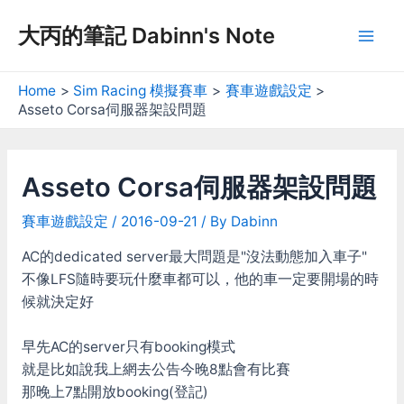
Skip
大丙的筆記 Dabinn's Note
to
Mai
content
Men
Home
Sim Racing 模擬賽車
賽車遊戲設定
Asseto Corsa伺服器架設問題
Asseto Corsa伺服器架設問題
賽車遊戲設定
/
2016-09-21
/ By
Dabinn
AC的dedicated server最大問題是"沒法動態加入車子"
不像LFS隨時要玩什麼車都可以，他的車一定要開場的時
候就決定好
早先AC的server只有booking模式
就是比如說我上網去公告今晚8點會有比賽
那晚上7點開放booking(登記)