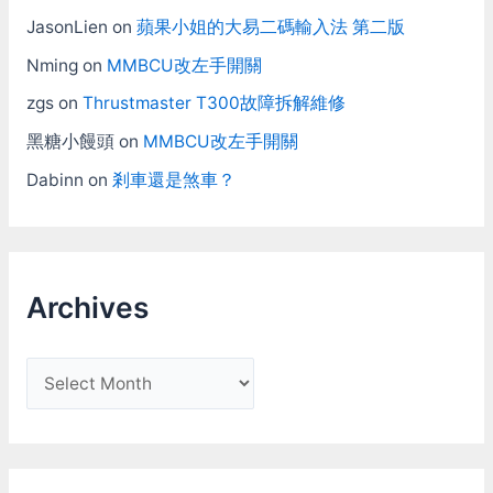
JasonLien
on
蘋果小姐的大易二碼輸入法 第二版
Nming
on
MMBCU改左手開關
zgs
on
Thrustmaster T300故障拆解維修
黑糖小饅頭
on
MMBCU改左手開關
Dabinn
on
剎車還是煞車？
Archives
A
r
c
h