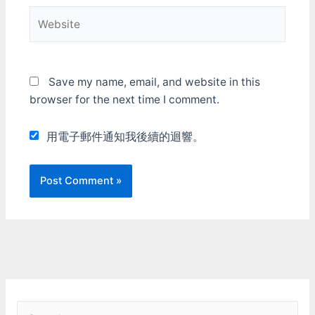
更新) iRacing正在開發pit
Website
人員動作，看起來非常優秀
視野控制 開車的時候沒有
其它視野可以選擇，只能使
用車內視野。這是好事，強
制大家都用同一基準來比賽
Save my name, email, and website in this
比較公平，但如果能改成平
browser for the next time I comment.
常可切換視野，只有比賽的
時的才限制會更好。畢竟平
常練習/測試的時候可能還
用電子郵件通知我後續的迴響。
是會需要用到外部視野來觀
看。 後照鏡是依照實際的
視點畫出來的，而且可以調
整角度(按F9可叫出調整選
單)，這點非常的優秀。 氣
候系統 有白天和夜晚場
地，但是需另外製作，並不
是動態光線。 沒有雨天。
聲音 引擎聲我沒研究，不
作評論。不過引擎轉速用到
底時發出的聲音，不會讓人
覺得很需要換檔，是覺得比
S