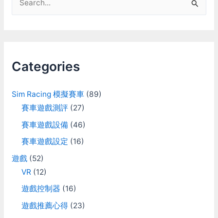
較不滿意的地方。 進彎輪
胎磨擦的聲音，和剎車輪胎
e
打滑的聲音都很明確，這邊
a
弄的很好，可以很清楚的知
道輪胎的狀況。值得一提的
r
是他輕輕帶著剎車的時候，
c
還會發出來令片含住的嘰嘰
Categories
聲，這感覺還挺不錯的。
h
物理 感覺挺好的，沒有什
f
麼特別奇怪的地方。 若跟
Sim Racing 模擬賽車
(89)
Assetto corsa比較的話，
o
賽車遊戲測評
(27)
iRacing路面的反應比較清
r
晰直接，AC就比較模糊一
賽車遊戲設備
(46)
點。抓地的感覺有點像是
:
iRacing是開在”砂紙”上，而
賽車遊戲設定
(16)
AC是開在”橡膠墊”上。不過
這也有可能是音效帶來的感
遊戲
(52)
覺，iRacing的聲音都比較
VR
(12)
尖銳一點。 控制器支援 沒
有preset，沒法在多組設定
遊戲控制器
(16)
之間切換。只能把設定檔備
遊戲推薦心得
(23)
份下來，需要切換的時候再
蓋過。 xbox手把：支援。