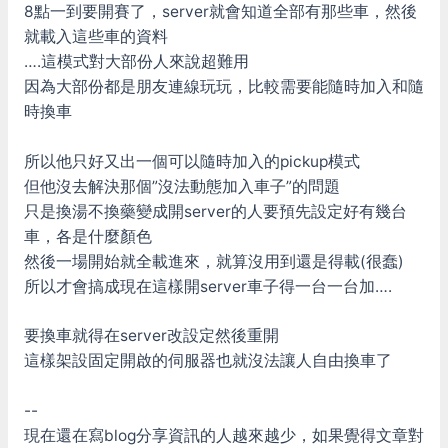
8點一到要開賽了，server就會知道全部有那些車，然後
就載入這些車的資料
….這模式對大部份人來說超難用
因為大部份都是朋友連線玩玩，比較需要能隨時加入和隨
時換車
所以他只好又出一個可以隨時加入的pickup模式
但他沒去解決那個”沒法動態加入車子”的問題
只是換湯不換藥變成開server的人要預先設定好有幾台
車，各是什麼顏色
然後一場開始就全載進來，就算沒用到還是得載(很蠢)
所以才會搞成現在這樣開server車子得一台一台加….
要換車就得在server改設定然後重開
這樣架設固定開啟的伺服器也就沒法讓人自由換車了
--
現在還在寫blog分享資訊的人越來越少，如果覺得文章對