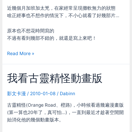
近幾個月加班加太兇，在家經常呈現攤軟無力的狀態
啥正經事也不想作的情況下，不小心就看了好幾部片…
原本也不想花時間寫的
不過有看到幾部不錯的，就還是寫上來吧！
最
Read More »
近
看
我看古靈精怪動畫版
的
一
些
影文卡漫
/
2010-01-08
/
Dabinn
影
片
古靈精怪(Orange Road、橙路)，小時候看過幾遍漫畫版
(算一算也20年了，真可怕…)，一直到最近才趁著空閒開
始消化他的幾個動畫版本。