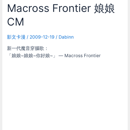
Macross Frontier 娘娘
刻
收
CM
藏
資
料
影文卡漫
/
2009-12-19
/
Dabinn
整
新一代魔音穿腦歌：
理
「娘娘~娘娘~你好娘~」 — Macross Frontier