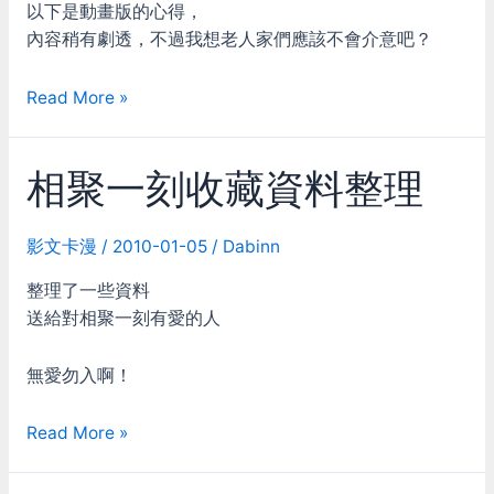
以下是動畫版的心得，
內容稍有劇透，不過我想老人家們應該不會介意吧？
我
Read More »
看
古
相聚一刻收藏資料整理
靈
精
怪
影文卡漫
/
2010-01-05
/
Dabinn
動
畫
整理了一些資料
版
送給對相聚一刻有愛的人
無愛勿入啊！
相
Read More »
聚
一