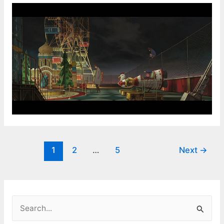
Post
1
2
…
5
Next
→
pagination
S
e