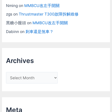
Nming
on
MMBCU改左手開關
zgs
on
Thrustmaster T300故障拆解維修
黑糖小饅頭
on
MMBCU改左手開關
Dabinn
on
剎車還是煞車？
Archives
A
r
c
h
i
Meta