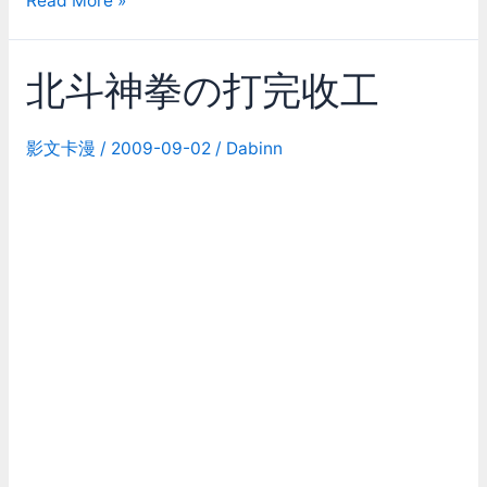
Read More »
聚
一
北斗神拳の打完收工
刻
TV
版
影文卡漫
/
2009-09-02
/
Dabinn
幾
個
版
本
的
比
較