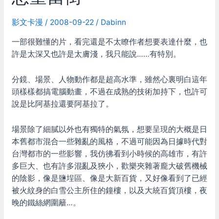
力
影文卡漫
/
2008-09-22
/
Dabinn
一部很難懂的片，看完還是不太瞭作者想要表達什麼，也
許是太深又也許是太膚淺，我只能說……有特別。
分鏡、場景、人物動作都是超高水準，雖然心裏明白這年
頭樣樣都搞電腦動畫，不過在成熟的技術加持下，也許可
說是比阿基拉還要阿基拉了。
場景除了細膩以外也有獨特的氣氛，想要呈現的大概是日
本舊都市混合一些雜亂的風格，不過可能因為日據時代對
台灣都市的一些影響，我仿彿看到小時候的高雄市，有許
多巨大、也有許多混亂及狹小，歡樂夾雜著龐大破舊機械
的陰影，像是鹽埕區、像是大新百貨，又好像看到了已經
被火紋身的白雪公主所住的鐘樓，以及大統百貨頂樓，夜
晚的鐵絲網圍籬…。