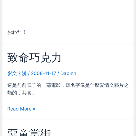
おわた！
致命巧克力
影文卡漫
/
2008-11-17
/
Dabinn
這是前前陣子的一部電影，聽名字像是什麼愛情文藝片之
類的，其實…
致
Read More »
命
巧
惡童當街
克