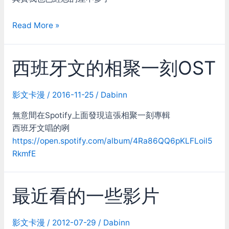
相
Read More »
聚
一
西班牙文的相聚一刻OST
刻
的
古
影文卡漫
/
2016-11-25
/
Dabinn
早
時
無意間在Spotify上面發現這張相聚一刻專輯
期
西班牙文唱的咧
翻
https://open.spotify.com/album/4Ra86QQ6pKLFLoil5
譯
RkmfE
最近看的一些影片
影文卡漫
/
2012-07-29
/
Dabinn