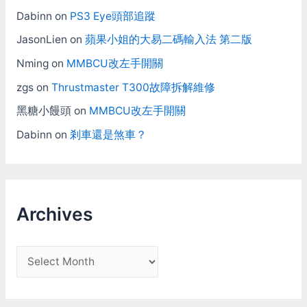
Dabinn
on
PS3 Eye頭部追蹤
JasonLien
on
蘋果小姐的大易二碼輸入法 第二版
Nming
on
MMBCU改左手開關
zgs
on
Thrustmaster T300故障拆解維修
黑糖小饅頭
on
MMBCU改左手開關
Dabinn
on
剎車還是煞車？
Archives
A
r
c