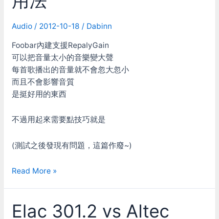
用法
Audio
/
2012-10-18
/
Dabinn
Foobar內建支援RepalyGain
可以把音量太小的音樂變大聲
每首歌播出的音量就不會忽大忽小
而且不會影響音質
是挺好用的東西
不過用起來需要點技巧就是
(測試之後發現有問題，這篇作廢~)
Foobar:
Read More »
Replay
Gain
Elac 301.2 vs Altec
的