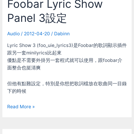
Foobar Lyric Show
Altec
Lansing
Panel 3設定
ACS45.1
Audio
/
2012-04-20
/
Dabinn
Lyric Show 3 (foo_uie_lyrics3)是Foobar的歌詞顯示插件
跟另一套minilyrics比起來
優點是不需要外掛另一套程式就可以使用，跟foobar介
面整合也挺清爽
但他有點難設定，特別是你想把歌詞檔放在歌曲同一目錄
下的時候
Foobar
Read More »
Lyric
Show
Panel