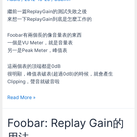
繼前一篇ReplayGain的測試失敗之後
來想一下ReplayGain到底是怎麼工作的
Foobar有兩個長的像音量表的東西
一個是VU Meter，就是音量表
另一是Peak Meter，峰值表
這兩個表的頂端都是0dB
很明顯，峰值表破表(超過0dB)的時候，就會產生
Clipping，聲音就破音啦
Foobar:
Read More »
Replay
Gain
Foobar: Replay Gain的
的
研
究