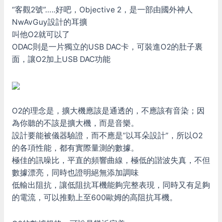
“客觀2號”…..好吧，Objective 2，是一部由國外神人
NwAvGuy設計的耳擴
叫他O2就可以了
ODAC則是一片獨立的USB DAC卡，可裝進O2的肚子裏
面，讓O2加上USB DAC功能
O2的理念是，擴大機應該是通透的，不應該有音染；因
為你聽的不該是擴大機，而是音樂。
設計要能被儀器驗證，而不應是”以耳朵設計”，所以O2
的各項性能，都有實際量測的數據。
極佳的訊噪比，平直的頻響曲線，極低的諧波失真，不但
數據漂亮，同時也證明絕無添加調味
低輸出阻抗，讓低阻抗耳機能夠完整表現，同時又有足夠
的電流，可以推動上至600歐姆的高阻抗耳機。