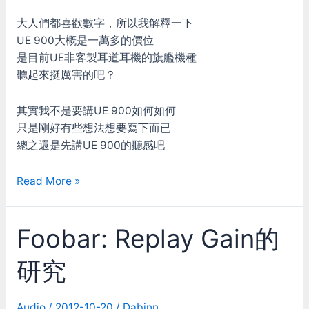
大人們都喜歡數字，所以我解釋一下
UE 900大概是一萬多的價位
是目前UE非客製耳道耳機的旗艦機種
聽起來挺厲害的吧？
其實我不是要講UE 900如何如何
只是剛好有些想法想要寫下而已
總之還是先講UE 900的聽感吧
Ultimate
Read More »
Ears
UE
Foobar: Replay Gain的
900
試
研究
聽
Audio
/
2012-10-20
/
Dabinn