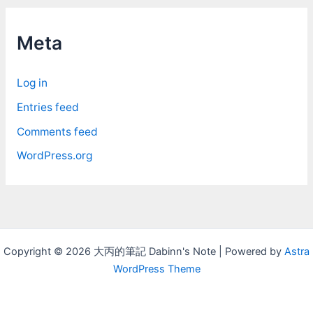
h
i
Meta
v
e
Log in
s
Entries feed
Comments feed
WordPress.org
Copyright © 2026 大丙的筆記 Dabinn's Note | Powered by
Astra
WordPress Theme