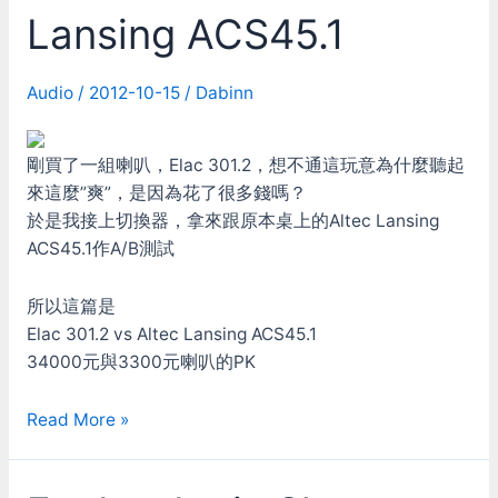
用
Lansing ACS45.1
法
Audio
/
2012-10-15
/
Dabinn
剛買了一組喇叭，Elac 301.2，想不通這玩意為什麼聽起
來這麼”爽”，是因為花了很多錢嗎？
於是我接上切換器，拿來跟原本桌上的Altec Lansing
ACS45.1作A/B測試
所以這篇是
Elac 301.2 vs Altec Lansing ACS45.1
34000元與3300元喇叭的PK
Elac
Read More »
301.2
vs