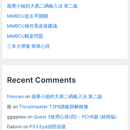
蘋果小姐的大易二碼輸入法 第二版
MMBCU改左手開關
MMBCU操控系改裝建議
MMBCU騎姿問題
三本大彈簧 簡單心得
Recent Comments
fmovies
on
蘋果小姐的大易二碼輸入法 第二版
政
on
Thrustmaster T3PA踏板拆解維修
ggqqmax
on
Quest 3使用心得(四)：PCVR篇 (精簡版)
Dabinn
on
PS3 Eye頭部追蹤