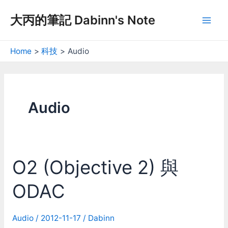
Skip
大丙的筆記 Dabinn's Note
to
Mai
content
Men
Home
科技
Audio
Audio
O2 (Objective 2) 與
ODAC
Audio
/
2012-11-17
/
Dabinn