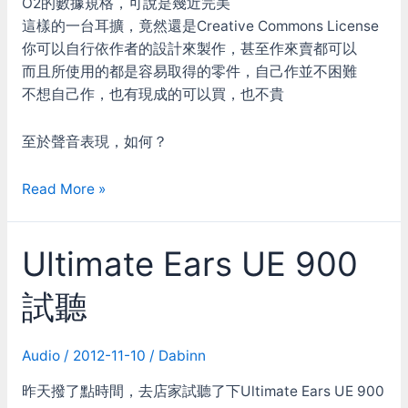
O2的數據規格，可說是幾近完美
這樣的一台耳擴，竟然還是Creative Commons License
你可以自行依作者的設計來製作，甚至作來賣都可以
而且所使用的都是容易取得的零件，自己作並不困難
不想自己作，也有現成的可以買，也不貴
至於聲音表現，如何？
O2
Read More »
(Objective
2)
Ultimate Ears UE 900
與
ODAC
試聽
Audio
/
2012-11-10
/
Dabinn
昨天撥了點時間，去店家試聽了下Ultimate Ears UE 900