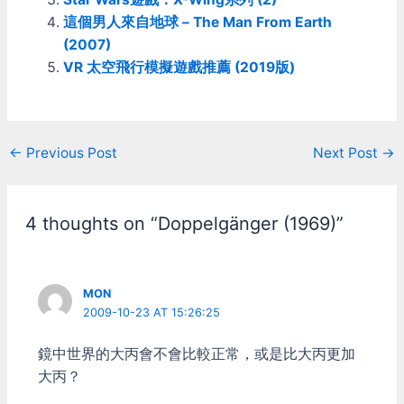
發展的年代，當時有兩大派
這個男人來自地球 – The Man From Earth
系：一種作法是把2D的圖
(2007)
型放進3D的座標，依距離
的遠近進行縮放，來達到模
VR 太空飛行模擬遊戲推薦 (2019版)
擬3D空間的效果，像是
Origin Systems的Wing
Commander(銀河飛將)系
列。這種作法的優點是可以
Post
←
Previous Post
Next Post
→
把2D圖畫的美美的，然後
貼到畫面上，畫面看起來就
navigation
比較漂亮。而X-Wing則屬
於另外一種，也就是和現在
4 thoughts on “Doppelgänger (1969)”
的3D遊戲技術一樣，使用
向量繪圖。但以當時的電腦
硬體來講，能作的實在太過
有限；當時的3D繪圖沒有
MON
陰影、沒有材質貼圖、連陽
2009-10-23 AT 15:26:25
春的Gouraud著色法都沒
有！遊戲裏面的3D物體，
長的就像一堆色塊一樣，有
鏡中世界的大丙會不會比較正常，或是比大丙更加
的只是各面深淺不同的顏色
大丙？
而已。當時用這種方式作出