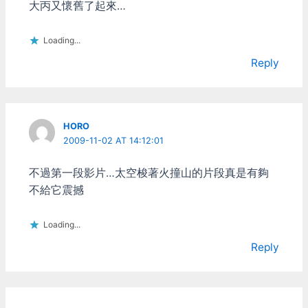
大丙又懷舊了起來…
金獵人，知道有種負責翻譯
的機器人、偵察機器人，還
有帝國戰艦、各種戰機等等
Loading...
的...。可以說我早期對星戰
Reply
的認識，絕大部份都是從這
本小書來的。後來X-Wing
陸續出了資料片和許多的續
集遊戲，成了一整個系列的
星際大戰太空飛行模擬遊
HORO
戲，只此一家，絕無分號。
2009-11-02 AT 14:12:01
這系列的遊戲除了合輯之外
我幾乎每部都買了，對我難
不過第一段影片…太空梭著火撞山的片段真是有夠
得認真的遊戲史來說實在是
件超了不起的事。 1997年
不給它震撼
星際大戰三部曲特別版電影
重新上映時，我當然第一時
Loading...
間就跑去看了。可是我得到
的不是重溫舊夢的感覺，因
Reply
為在這之前我根本連舊版三
部曲都沒完整看過。反倒是
在電影裏面看到X-Wing起
飛打開S摺疊翼(S Foil