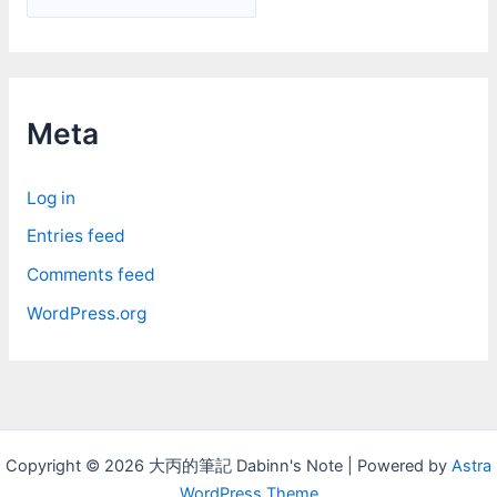
r
c
h
i
Meta
v
e
Log in
s
Entries feed
Comments feed
WordPress.org
Copyright © 2026 大丙的筆記 Dabinn's Note | Powered by
Astra
WordPress Theme