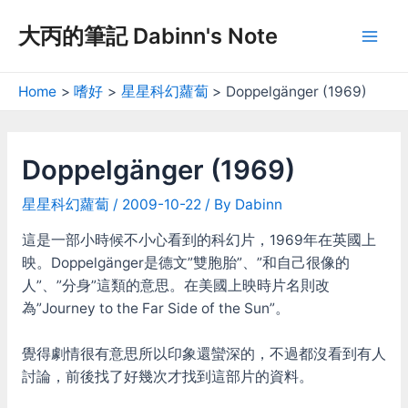
Skip
大丙的筆記 Dabinn's Note
to
Mai
content
Men
Home
嗜好
星星科幻蘿蔔
Doppelgänger (1969)
Doppelgänger (1969)
星星科幻蘿蔔
/
2009-10-22
/ By
Dabinn
這是一部小時候不小心看到的科幻片，1969年在英國上
映。Doppelgänger是德文”雙胞胎”、”和自己很像的
人”、”分身”這類的意思。在美國上映時片名則改
為”Journey to the Far Side of the Sun”。
覺得劇情很有意思所以印象還蠻深的，不過都沒看到有人
討論，前後找了好幾次才找到這部片的資料。