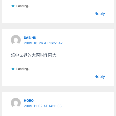
來的3D遊戲還真是一整個
醜到不行。Wing
Loading...
Commander和X-Wing兩個
Reply
遊戲我都玩了很長一段時
間，也都覺得很棒，不過到
最後我發現我完全愛上了X-
Wing。向量繪圖雖然很
醜，但是可以真正的貼在星
DABINN
際戰艦的表面飛行，在死星
2009-10-26 AT 16:51:42
的坑道中穿梭，那種空間
感，真的完全不是2D貼圖
鏡中世界的大丙叫作丙大
的方式比的上的。 在台灣
X-Wing這個遊戲是由松崗
代理發行，遊戲包裝盒裏面
Loading...
有一堆的文件：快速上手手
Reply
冊、鍵盤參考卡、完整的中
文翻譯說明書，另外還有一
本很重要的小書，叫作"弗
蘭德文件"，藉由一份軍事
報告的方式來敘述遊戲的背
HORO
景。在這本小書裏面，我認
2009-11-02 AT 14:11:03
識了蒙‧莫斯瑪(Mon
Mothma)參議員，認識了賞