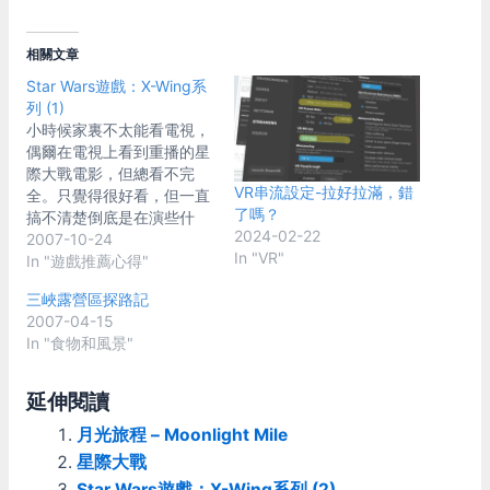
相關文章
Star Wars遊戲：X-Wing系
列 (1)
小時候家裏不太能看電視，
偶爾在電視上看到重播的星
際大戰電影，但總看不完
VR串流設定-拉好拉滿，錯
全。只覺得很好看，但一直
了嗎？
搞不清楚倒底是在演些什
2024-02-22
麼。 我對星際大戰真正有
2007-10-24
In "VR"
了認識，其實應該算是從遊
In "遊戲推薦心得"
戲開始。 1993年，
三峽露營區探路記
LucarsArt / Totally Games
2007-04-15
發表了X-Wing這個遊戲。
In "食物和風景"
這是人類史第一次可以真正
的(?)坐進X戰機駕駛它飛
行，以及操控它的各項控制
延伸閱讀
系統；在這之前，我們能作
月光旅程 – Moonlight Mile
的只是看著電影裏面這些星
際戰鬥機飛來飛去而已。
星際大戰
當時正是飛行模擬遊戲努力
Star Wars遊戲：X-Wing系列 (2)