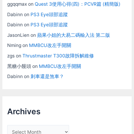
ggqqmax
on
Quest 3使用心得(四)：PCVR篇 (精簡版)
Dabinn
on
PS3 Eye頭部追蹤
Dabinn
on
PS3 Eye頭部追蹤
JasonLien
on
蘋果小姐的大易二碼輸入法 第二版
Nming
on
MMBCU改左手開關
zgs
on
Thrustmaster T300故障拆解維修
黑糖小饅頭
on
MMBCU改左手開關
Dabinn
on
剎車還是煞車？
Archives
A