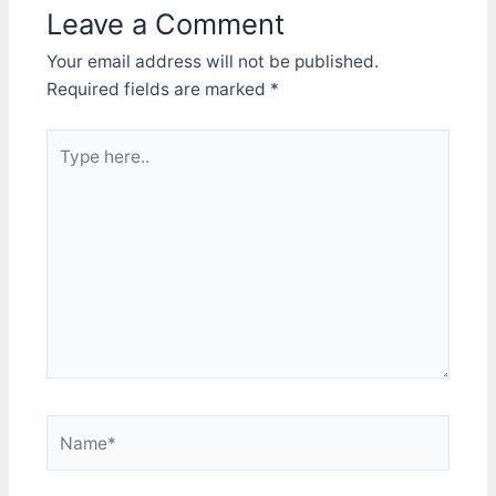
wing)，就一整個興奮了起
Leave a Comment
來：「對對對！起飛後就是
要這樣！」(要按鍵盤的
Your email address will not be published.
F..)。我還知道X-Wing在空
Required fields are marked
*
戰要調整他的前後護盾，而
且這還對雷射炮的威力以及
引擎的出力會有影響。然後
Type
Tie Fighter是沒有護盾的，
here..
所以一打就爆；而他旁邊那
個肥肥的同伴叫作Tie
Bomber，是個轟炸機，超
笨的。而看到R2D2坐在X-
Wing上面，就像看到了多
年併肩作戰的好朋友一般，
真是太感動啦....。 當然...
我後來還是有好好的把星際
大戰的電影看完啦，也搞懂
他倒底在演什麼了 :p
Name*