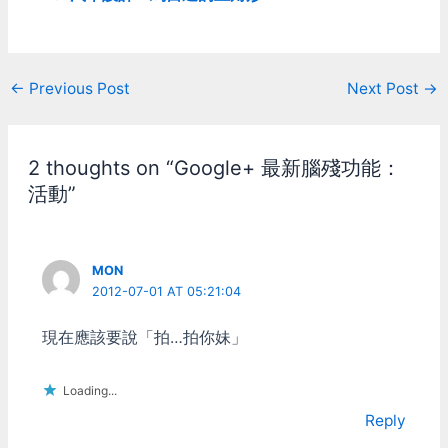
驗，這種情況直接可以判定
為不及格。 也就是這台
webcam裏面鐵定藏有IR
Filter，他把大量的紅外線
Post
←
Previous Post
Next Post
→
都濾掉了。 所以不用客氣
了，拆 拆到這種外部配件
navigation
都拿掉的程度之後，每部
webcam看起來都是差不多
2 thoughts on “Google+ 最新腦殘功能：
的 反正就是外面會有個可
以轉下的鏡頭，套筒裏面就
活動”
是個CMOS或CCD 通常IR
Filter會在鏡頭的那一端，
而不是在CMOS/CCD那
端...除非他掉了。 怎麼找IR
MON
Filter? 看到鏡頭那邊有像鍍
2012-07-01 AT 05:21:04
膜的那種顏色就對了。 很
明顯，現在看到的這一片有
現在應該要說「拍…拍你妹」
可能就是IR Filter， 或頂多
就是藏在他的背面。 開始
想辦法把他弄出來 羅技這
Loading...
個比較麻煩點，感覺起來是
Reply
黏死的，鏡片壓在塑膠環底