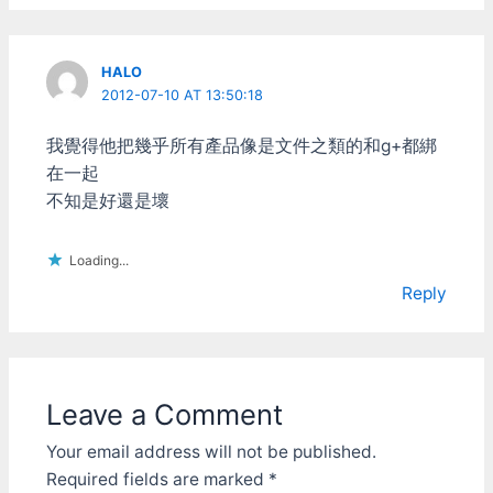
下 用美工刀配合小一字起
子延著邊緣挖，會比較容易
一點 只要有心，人人都可
以拆下來 左上角的是剛才
HALO
的塑膠環，和鏡片底下的一
2012-07-10 AT 13:50:18
片小墊片，別弄丟了 夾子
上的那個就是拆下來的鏡片
我覺得他把幾乎所有產品像是文件之類的和g+都綁
了 這時候發現一件很糟糕
在一起
的事 之前拆另一台
不知是好還是壞
webcam，他是用低檔的塑
膠鏡片，然後把一片IR
Filter黏在上面，輕輕鬆鬆
Loading...
就可以把IR Filter取下。 但
羅技這個可不一樣，他是玻
Reply
璃鏡片，IR Filter是直接鍍
膜(coating)在鏡片上的 這
可沒法"拔"下來啊 看到右邊
的好朋友電鑽先生了吧? 弄
點牙膏或研磨劑，直接來把
Leave a Comment
鍍膜磨掉。 只要像這樣，
把棉花棒剪成兩段接到電鑽
Your email address will not be published.
上 然後塗上研磨劑，再來
Required fields are marked
*
把電一開 .....包你噴的滿臉