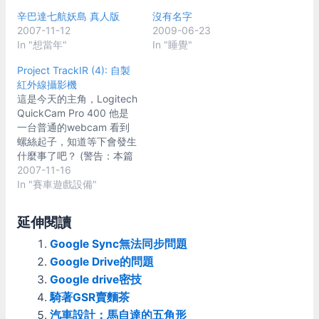
辛巴達七航妖島 真人版
沒有名字
2007-11-12
2009-06-23
In "想當年"
In "睡覺"
Project TrackIR (4): 自製
紅外線攝影機
這是今天的主角，Logitech
QuickCam Pro 400 他是
一台普通的webcam 看到
螺絲起子，知道等下會發生
什麼事了吧？ (警告：本篇
文章內含大量暴力及裸露內
2007-11-16
容，未滿十八歲請勿觀賞)
In "賽車遊戲設備"
先拿他拍一張IR LED發光的
照片來看看 跟之前一樣的
延伸閱讀
麵包板，上面的是普通紅色
LED 左邊一顆是高亮白光
Google Sync無法同步問題
LED，右邊三顆是IR LED
Google Drive的問題
雖然是能看到IR的光線沒
Google drive密技
錯，但可明顯看出左邊的高
騎著GSR賣麵茶
亮白光LED遠比右邊三顆IR
LED亮的多 依之前實驗的經
汽車設計：馬自達的五角形