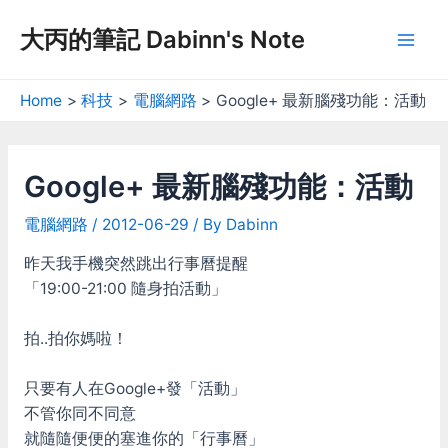
Skip
大丙的筆記 Dabinn's Note
to
Mai
content
Men
Home
科技
電腦網路
Google+ 最新腦殘功能：活動
Google+ 最新腦殘功能：活動
電腦網路
/
2012-06-29
/ By
Dabinn
昨天我手機突然跳出行事曆提醒
「19:00-21:00 隨身拍活動」
拍..拍你媽啦！
只要有人在Google+發「活動」
不管你同不同意
就隨隨便便的塞進你的「行事曆」