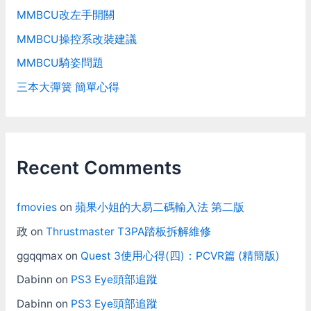
MMBCU改左手開關
MMBCU操控系改裝建議
MMBCU騎姿問題
三本大彈簧 簡單心得
Recent Comments
fmovies
on
蘋果小姐的大易二碼輸入法 第二版
政
on
Thrustmaster T3PA踏板拆解維修
ggqqmax
on
Quest 3使用心得(四)：PCVR篇 (精簡版)
Dabinn
on
PS3 Eye頭部追蹤
Dabinn
on
PS3 Eye頭部追蹤