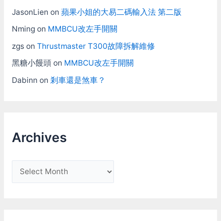
JasonLien
on
蘋果小姐的大易二碼輸入法 第二版
Nming
on
MMBCU改左手開關
zgs
on
Thrustmaster T300故障拆解維修
黑糖小饅頭
on
MMBCU改左手開關
Dabinn
on
剎車還是煞車？
Archives
A
r
c
h