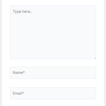
都是，我試過了 所以先把
Type
研磨劑放上去才是對的....
不過我這次的牙膏是食鹽口
here..
味的，研磨效果很差的感
覺。 快到該上班的時間
了，還是用比較快的方法吧
1000號水砂紙伺候！…
Name*
Email*