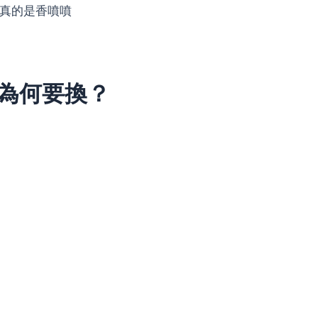
，真的是香噴噴
棒，為何要換？