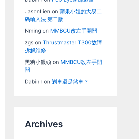
JasonLien
on
蘋果小姐的大易二
碼輸入法 第二版
Nming
on
MMBCU改左手開關
zgs
on
Thrustmaster T300故障
拆解維修
黑糖小饅頭
on
MMBCU改左手開
關
Dabinn
on
剎車還是煞車？
Archives