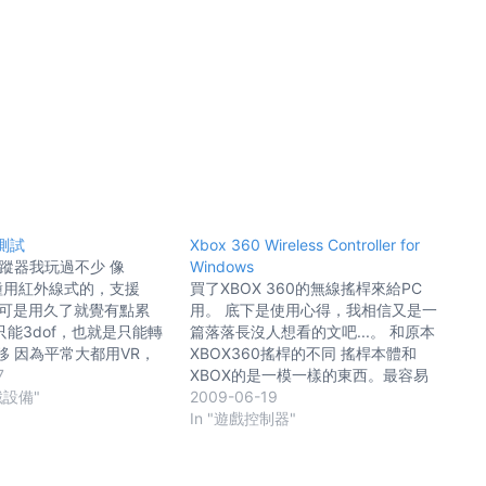
瞄測試
Xbox 360 Wireless Controller for
追蹤器我玩過不少 像
Windows
R那種用紅外線式的，支援
買了XBOX 360的無線搖桿來給PC
爽，可是用久了就覺有點累
用。 底下是使用心得，我相信又是一
只能3dof，也就是只能轉
篇落落長沒人想看的文吧...。 和原本
移 因為平常大都用VR，
XBOX360搖桿的不同 搖桿本體和
得IMU式的相對簡單輕鬆
7
XBOX的是一模一樣的東西。最容易
就自己製作個藍牙IMU的頭
戲設備"
分辦的方式是包裝的顏色，
2009-06-19
忙就又擱著了 前陣子看到
XBOX360用的是綠色的，PC用的是
In "遊戲控制器"
行模擬的大大開發了這個
紅色的包裝。 XBOX360搖桿有分有
的 想說這比我自己做的還精
線的和無線的版本， 有線版：紅色包
有現成的可買，時間就省下
裝和綠色包裝只差在裏面多了PC用的