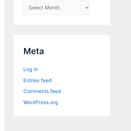
A
r
c
h
i
Meta
v
e
Log in
s
Entries feed
Comments feed
WordPress.org