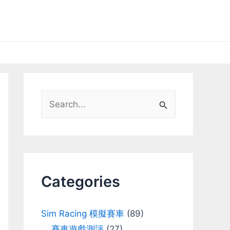
S
e
a
r
c
Categories
h
f
Sim Racing 模擬賽車
(89)
o
賽車遊戲測評
(27)