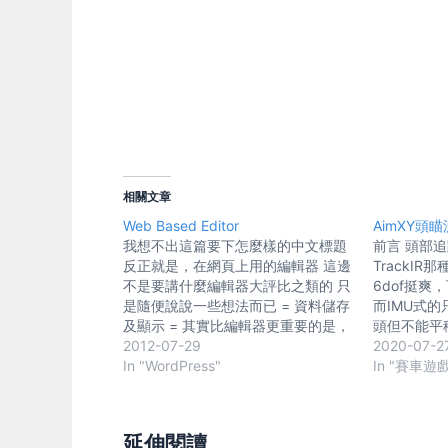
相關文章
Web Based Editor
AimXY頭
我想不出這篇要下怎麼樣的中文標題
前言 頭部
反正就是，在網頁上用的編輯器 這邊
TrackI
不是要講什麼編輯器大評比之類的 只
6dof挺
是隨便說說一些想法而已 = 資料儲存
而IMU式的
及顯示 = 其實比編輯器更重要的是，
頭但不能平
我們寫好存進資料庫的時候，用的是
2012-07-29
用到後來覺
2020-07-2
怎麼樣的格式？ 日後顯示或編輯會不
In "WordPress"
一點 之前
In "賽車遊
會有問題？ 最基本的，放在DB的東
瞄，不過一
西我們要用純文字或是直接用HTML
有對岸玩飛
格式？ 空白字元需不需要不要轉
叫AimXY
延伸閱讀
nbsp？換行符號要不要先轉成br?
緻啊 既然