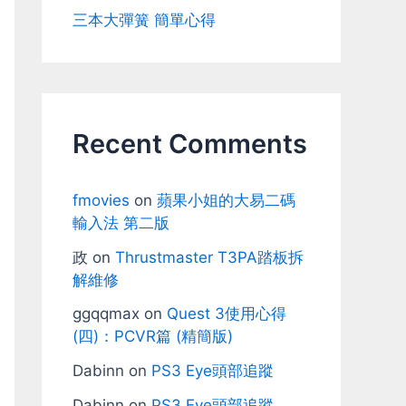
三本大彈簧 簡單心得
Recent Comments
fmovies
on
蘋果小姐的大易二碼
輸入法 第二版
政
on
Thrustmaster T3PA踏板拆
解維修
ggqqmax
on
Quest 3使用心得
(四)：PCVR篇 (精簡版)
Dabinn
on
PS3 Eye頭部追蹤
Dabinn
on
PS3 Eye頭部追蹤