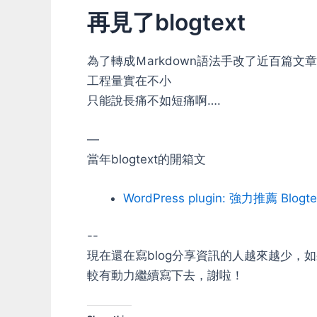
再見了blogtext
為了轉成Ｍarkdown語法手改了近百篇文章
工程量實在不小
只能說長痛不如短痛啊….
—
當年blogtext的開箱文
WordPress plugin: 強力推薦 Blogte
--
現在還在寫blog分享資訊的人越來越少
較有動力繼續寫下去，謝啦！