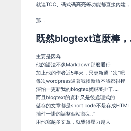
就連TOC、碼式碼高亮等功能都直接內建
那…
既然blogtext這麼
主要是因為
他的語法不像Markdown那麼通行
加上他的作者近5年來，只更新過"1次"吧
每次wordpress逼著我換新版本我都很挫
深怕一更新我的blogtex就跟著掛了….
而且blogtext的資料又是後處理式的
儲存的文章都是short code不是存成HTML
插件一掛的話整個站都完了
用他寫越多文章，就覺得壓力越大