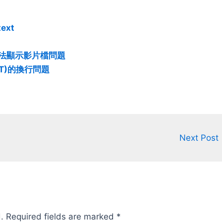
做啦 然後仔細一看 乖乖
Driver，價錢貴一些些。Driver可以
玩意明明是IMU式的，竟
自己去微軟網站下載，所以買綠色包
ext
f？ 要知道就算是VR的平
或直接去拔XBOX的來用就可以了。
要靠攝影機幫忙才作得到
無線版：紅色包裝多了一顆PC用的無
般都只能弄到3dof而已 看
線接收器。接收器雖然也可以單獨買
don無法顯示影片檔問題
，買一顆=3dof，買兩
到，不過單買的話一顆就要6、
of，買三顆=6dof 這麼
700；所以還是買紅色包裝的比較划
(MT)的換行問題
奇之下我就買了2顆+幫朋
算，大概1500左右。 硬體功能 無線
拿來測試一下了 驅動、文
接收器可以同時與四支搖桿配對，使
驅動和文件很難下載 官網
用時和用XBOX360一樣，上面的大X
去到一個論壇才找到連結
按鈕會亮燈號顯示1~4的搖桿ID，使
，50mb的檔案傳了2個多
用上非常方便。按住大X按鈕可以打
驅動APP的畫面還是
開搖桿電源，開啟後按一下可在螢幕
Next Post
 ACCESS" 設定方式有點難
上顯示搖桿剩餘電力。大X按鈕無法
了一下才知道他怎麼開始
定義為遊戲按鈕使用，也沒法用這按
用都要連線感應器，如果有
鈕來關閉搖桿電源，只能等他自動關
3次 還好校正方面他只是
閉。 搖桿為6軸10按鈕， 6軸分別為
方"的方向 所以就算是3
左右類比搖桿共4軸，上方左右食指
只需要1次校正 但還是覺
的兩個扳機再加2軸(微軟的driver把
就是 APP功能不多就基本
他們寫成共用一軸)。10按鈕分別是
如沒有辦法把歪頭轉換成平
A/B/X/Y、食指的LT/RT和類比軸按下
.
Required fields are marked
*
惜 測試 先測單顆感應器
去的L/R。在軸數和按鈕數來講和