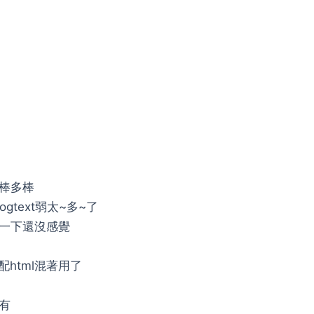
多棒多棒
gtext弱太~多~了
候用一下還沒感覺
配html混著用了
都有