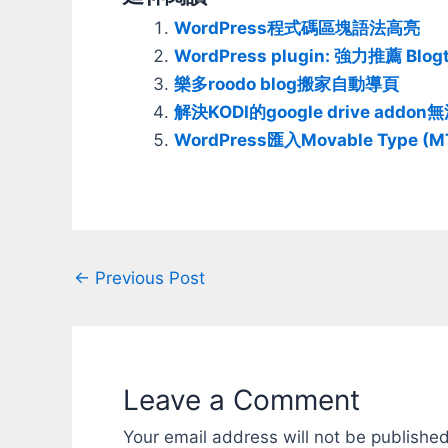
HTML特殊符號要不要處理？ 如果要
來不用自己
WordPress程式碼區塊語法高亮
轉換，要在寫入db之前就轉或是要顯
不得了，這
WordPress plugin: 強力推薦 Blogt
示的時候再轉？ 如果寫入之前就轉，
然支援6do
那讀出來編輯的時候又該再作那些還
移定位都還
樂多roodo blog搬家自動導頁
原？ 這些事實上很多blog或cms系統
光靠IMU一
解決KODI的google drive ad
都搞的不是很好 等下就拿樂多作例子
他的介紹寫說
來說一下吧 = wiki 語法 = 我還蠻習
顆一起用=5d
WordPress匯入Movable Type 
慣用wiki語法寫東西的 平常作筆記條
神奇？ 好
列東西的時候也都用wiki的方式寫 原
友買1顆，
本我有自己的寫法，不過還是統一比
件、設定 
較好些，後來就都用wiki的方式了 喔
沒得下載，
~我說的不是MediaWiki(維基百科用
但速度很慢
的那一套) MediaWiki的語法實在太惱
小時才傳完 
Post
←
Previous Post
人了 類似dokuwiki、tiki的那種簡單
寫"EARLY
乾淨的語法會好上許多 例如這樣是標
懂，稍微試
navigation
題： = 這是標題1 = == 這是標題2
用 每次要
== 這樣是列表： * list 1 * list 2 *
3顆就要連
indent 這樣是數字列表： # list 1 #
需要知道"前
list 2 #…
顆感應器也
Leave a Comment
得有點麻煩
的而已 比
Your email address will not be published
移，有點可