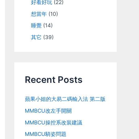
好看好玩
(22)
想當年
(10)
睡覺
(14)
其它
(39)
Recent Posts
蘋果小姐的大易二碼輸入法 第二版
MMBCU改左手開關
MMBCU操控系改裝建議
MMBCU騎姿問題