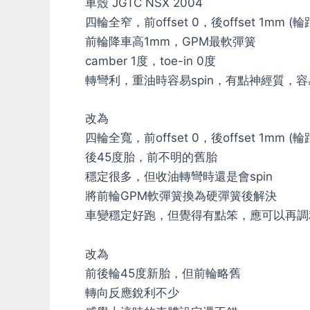
車殼 JGTC NSX 2004
四輪全窄，前offset 0，後offset 1mm (
前輪降車高1mm，GPM最軟彈簧
camber 1度，toe-in 0度
轉彎利，重油時容易spin，有點神經質，
改為
四輪全寬，前offset 0，後offset 1mm (
後45度胎，前不明的舊胎
穩定很多，但收油轉彎時還是會spin
將前輪GPM軟彈簧換為硬彈簧後解決
車變穩定好跑，但覺得有點笨，應可以再調
改為
前後輪45度新胎，但前輪略舊
轉向反應銳利不少