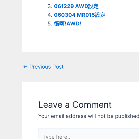
061229 AWD設定
060304 MR015設定
衝啊!AWD!
Post
←
Previous Post
navigation
Leave a Comment
Your email address will not be published
Type