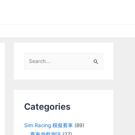
S
e
a
r
c
Categories
h
f
Sim Racing 模擬賽車
(89)
o
賽車遊戲測評
(27)