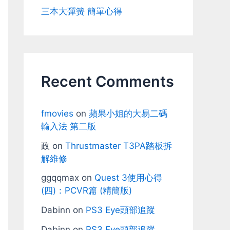
三本大彈簧 簡單心得
Recent Comments
fmovies
on
蘋果小姐的大易二碼
輸入法 第二版
政
on
Thrustmaster T3PA踏板拆
解維修
ggqqmax
on
Quest 3使用心得
(四)：PCVR篇 (精簡版)
Dabinn
on
PS3 Eye頭部追蹤
Dabinn
on
PS3 Eye頭部追蹤