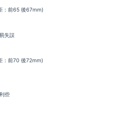
輪距：前65 後67mm)
容易失誤
輪距：前70 後72mm)
利些