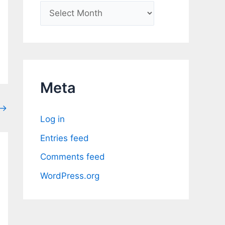
A
r
c
h
i
Meta
v
→
e
Log in
s
Entries feed
Comments feed
WordPress.org