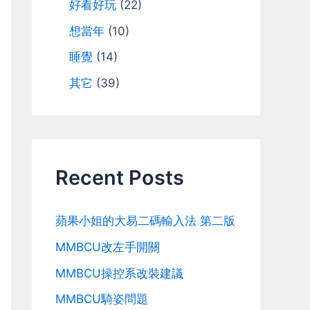
好看好玩
(22)
想當年
(10)
睡覺
(14)
其它
(39)
Recent Posts
蘋果小姐的大易二碼輸入法 第二版
MMBCU改左手開關
MMBCU操控系改裝建議
MMBCU騎姿問題