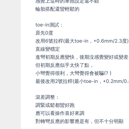
感覺上這時的車體設定還不錯
輪胎搭配還蠻輕鬆的
toe-in測試：
原先0度
改用6號拉桿(最大toe-in，+0.6mm/2.3度)
直線變穩定
進彎初期反應變快，後期沒感覺變好或變差
但初期反應似乎太快了點，
小彎覺得很利，大彎覺得會被騙(? )
最後改用2號拉桿(最小toe-in，+0.2mm/0.
滾差調整：
調緊或鬆都蠻好跑
應可以看操作喜好來調
對轉彎反應的影響應是有，但不十分明顯