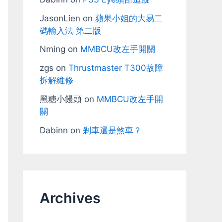
JasonLien
on
蘋果小姐的大易二
碼輸入法 第二版
Nming
on
MMBCU改左手開關
zgs
on
Thrustmaster T300故障
拆解維修
黑糖小饅頭
on
MMBCU改左手開
關
Dabinn
on
剎車還是煞車？
Archives