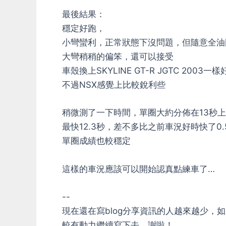
最後結果：
穩定好跑，
小彎蠻利，正常狀態下沒問題，但隨意全油門
大彎稍稍的偏笨，還可以接受
車殼換上SKYLINE GT-R JGTC 2003一樣
不過NSX感覺上比較銳利些
稍微測了一下時間，單圈大約分佈在13秒
最快12.3秒，差不多比之前車況好時快了0.
單圈成績也較穩定
這樣的車況應該可以開始認真點練車了…
--
現在還在寫blog分享資訊的人越來越少
較有動力繼續寫下去，謝啦！