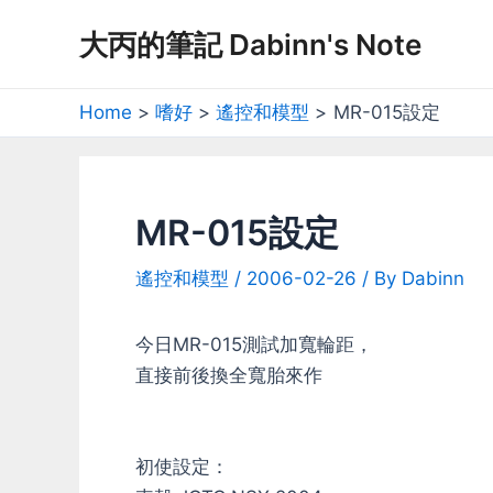
Skip
大丙的筆記 Dabinn's Note
to
content
Home
嗜好
遙控和模型
MR-015設定
MR-015設定
遙控和模型
/
2006-02-26
/ By
Dabinn
今日MR-015測試加寬輪距，
直接前後換全寬胎來作
初使設定：