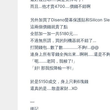
而且…他才賣4700….價錢不錯啊
另外加買了Diseno螢幕保護貼和Silicon S
這兩個價錢就貴了點
全部加一加一共5180元….
不過無所謂，買的到機器就不錯了…
打開錢包…數了數………….不夠!…@@
連身上所有零錢全掏出來…啊咧…..還是不夠!
「呃…….老闆，我梭了!」
「好! 那我投降輸一半!」
於是5150成交，身上只剩6塊錢
還真的是….散盡家財…XD
—
後記