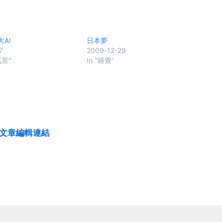
A!
日本夢
7
2009-12-29
風景"
In "睡覺"
方加上文章編輯連結