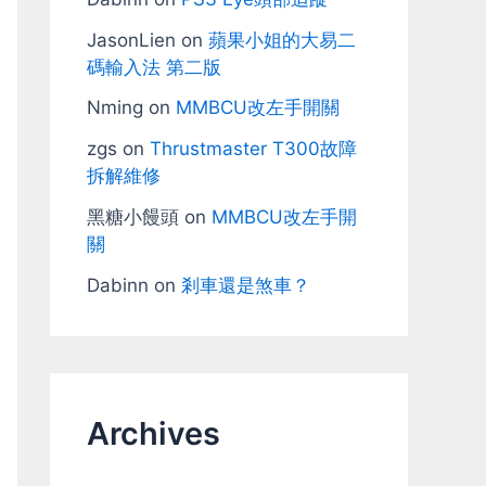
JasonLien
on
蘋果小姐的大易二
碼輸入法 第二版
Nming
on
MMBCU改左手開關
zgs
on
Thrustmaster T300故障
拆解維修
黑糖小饅頭
on
MMBCU改左手開
關
Dabinn
on
剎車還是煞車？
Archives