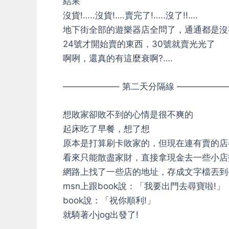
結果
沒貨!…..沒貨!….賣完了!…..沒了!!….
地下街全部的遊樂器店全問了，通通都是沒
24號才開始賣的東西，30號就賣光光了
啊咧，還真的有這麼衰啊?….
——————– 第二天分隔線 ——————
想敗家卻敗不到的心情是很不爽的
起床吃了早餐，想了想
原本是打算刷卡敗家的，但現在連有賣的店
看來只能散盡家財，直接拿現金去一些小店
網路上找了一些店的地址，存成文字檔丟到
msn上跟book說：「我要出門去尋寶啦!」
book說：「祝你順利!」
就騎著小jog出發了!