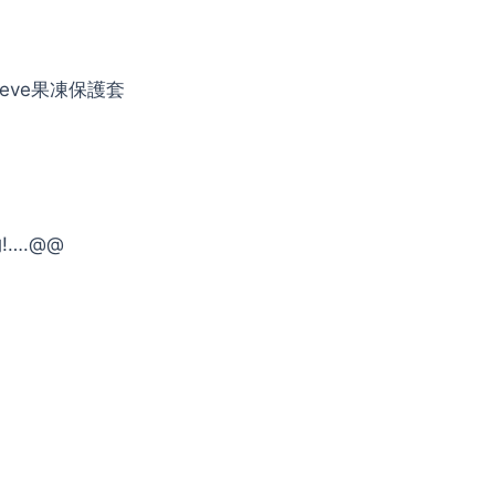
leeve果凍保護套
….@@