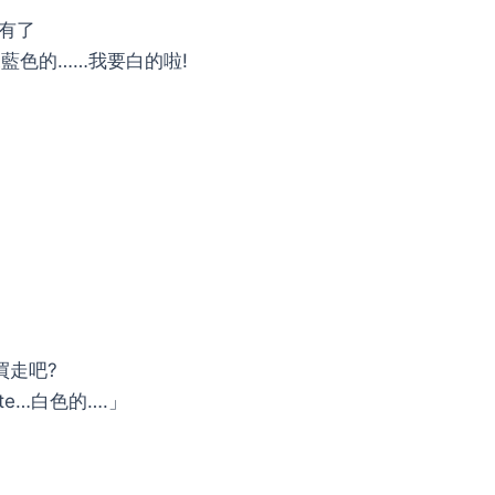
有了
藍色的……我要白的啦!
買走吧?
te…白色的….」