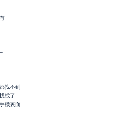
有
–
都找不到
找找了
手機裏面