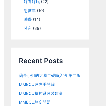
好看好玩
(22)
想當年
(10)
睡覺
(14)
其它
(39)
Recent Posts
蘋果小姐的大易二碼輸入法 第二版
MMBCU改左手開關
MMBCU操控系改裝建議
MMBCU騎姿問題