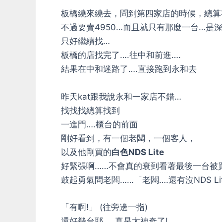
板橋繞來繞去，問到第四家店的時候，總算
不過要賣4950…而且就只有那麼一台…是深
只好繼續找…
板橋的店找完了….往中和前進….
結果在中和迷路了….直接跑到永和去
昨天kat跟我說永和一家店不錯…
找找找總算找到
一進門….櫃台的前面
剛好看到，有一個老闆，一個客人，
以及他剛買的
白色NDS Lite
好緊張啊……不會真的衰到看著最後一台被
鼓起勇氣問老闆……「老闆….還有沒NDS Li
「有啊!」 (往旁邊一指)
還好幾台耶…..真是太神奇了!