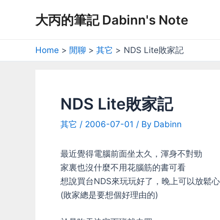
Skip
大丙的筆記 Dabinn's Note
to
content
Home
閒聊
其它
NDS Lite敗家記
NDS Lite敗家記
其它
/
2006-07-01
/ By
Dabinn
最近覺得電腦前面坐太久，渾身不對勁
家裏也沒什麼不用花腦筋的書可看
想說買台NDS來玩玩好了，晚上可以放鬆
(敗家總是要想個好理由的)