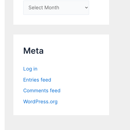
A
r
c
h
i
Meta
v
e
Log in
s
Entries feed
Comments feed
WordPress.org