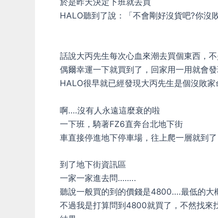
於是昨天決定下班就去買
HALO聽到了說：「不會剛好沒貨吧?你沒敗
話說大丙先生每次心血來潮去買個東西，不
偶爾幸運一下就買到了，回家用一用就會發
HALO很早就已經發現大丙先生是個沒敗家命
啊….沒有人永遠這麼衰的啦
一下班，騎著FZ6直奔台北地下街
車直接停進地下停車場，往上爬一層就到了
到了地下街資訊區
一家一家進去問……..
聽說一般買的到的價錢是4800….最低的大概
不過我是打算問到4800就買了，不然找來