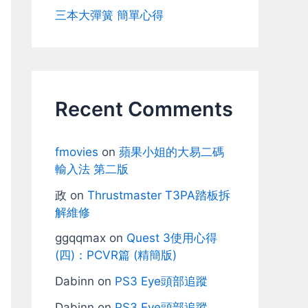
三本大彈簧 簡單心得
Recent Comments
fmovies
on
蘋果小姐的大易二碼
輸入法 第二版
政
on
Thrustmaster T3PA踏板拆
解維修
ggqqmax
on
Quest 3使用心得
(四)：PCVR篇 (精簡版)
Dabinn
on
PS3 Eye頭部追蹤
Dabinn
on
PS3 Eye頭部追蹤