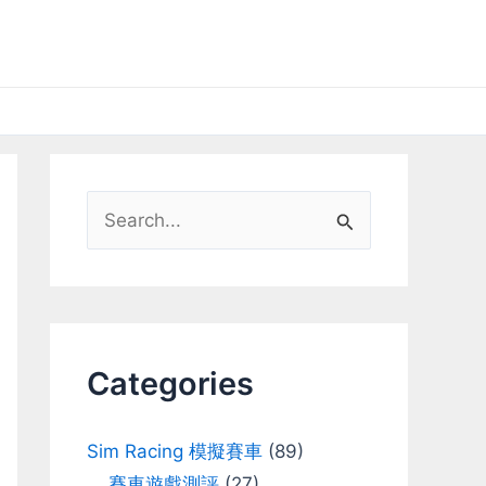
S
e
a
r
c
Categories
h
f
Sim Racing 模擬賽車
(89)
o
賽車遊戲測評
(27)