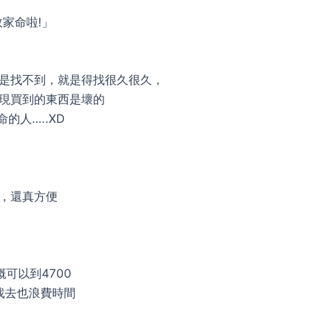
家命啦!」
是找不到，就是得找很久很久，
現買到的東西是壞的
的人…..XD
，還真方便
可以到4700
找去也浪費時間