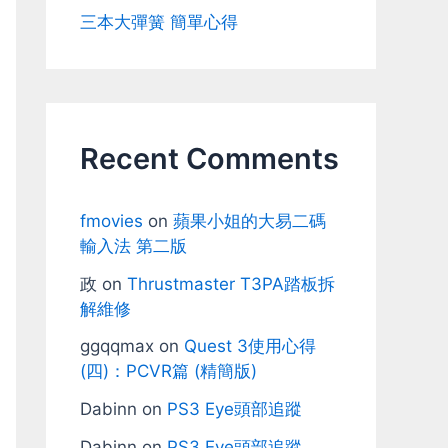
三本大彈簧 簡單心得
Recent Comments
fmovies
on
蘋果小姐的大易二碼
輸入法 第二版
政
on
Thrustmaster T3PA踏板拆
解維修
ggqqmax
on
Quest 3使用心得
(四)：PCVR篇 (精簡版)
Dabinn
on
PS3 Eye頭部追蹤
Dabinn
on
PS3 Eye頭部追蹤