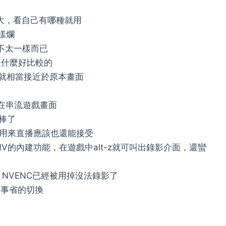
不大，看自己有哪種就用
一樣爛
不太一樣而已
沒什麼好比較的
質就相當接近於原本畫面
NC在串流遊戲畫面
很棒了
用來直播應該也還能接受
V的內建功能，在遊戲中alt-z就可叫出錄影介面，還蠻
NVENC已經被用掉沒法錄影了
件事省的切換