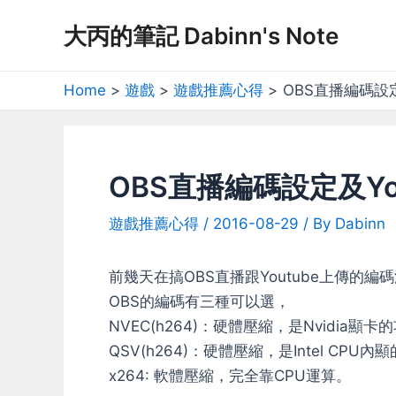
Skip
大丙的筆記 Dabinn's Note
to
content
Home
遊戲
遊戲推薦心得
OBS直播編碼設定
OBS直播編碼設定及Yo
遊戲推薦心得
/
2016-08-29
/ By
Dabinn
前幾天在搞OBS直播跟Youtube上傳的編
OBS的編碼有三種可以選，
NVEC(h264)：硬體壓縮，是Nvidia顯卡
QSV(h264)：硬體壓縮，是Intel CPU內
x264: 軟體壓縮，完全靠CPU運算。