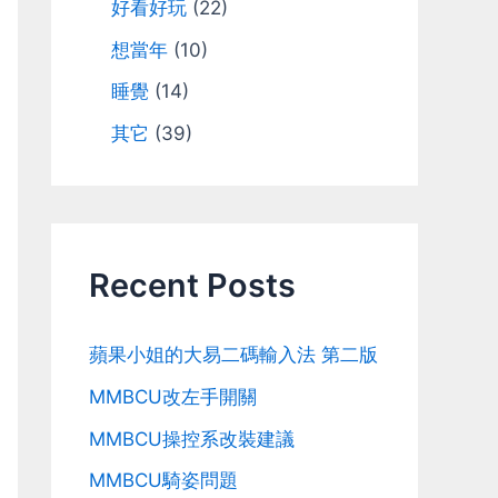
好看好玩
(22)
想當年
(10)
睡覺
(14)
其它
(39)
Recent Posts
蘋果小姐的大易二碼輸入法 第二版
MMBCU改左手開關
MMBCU操控系改裝建議
MMBCU騎姿問題