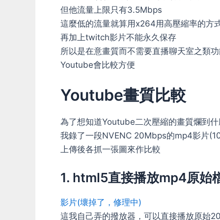
但他流量上限只有3.5Mbps
這麼低的流量就算用x264用高壓縮率的方
再加上twitch影片不能永久保存
所以是在意畫質而不需要直播聊天室之類功
Youtube會比較方便
Youtube畫質比較
為了想知道Youtube二次壓縮的畫質爛到
我錄了一段NVENC 20Mbps的mp4影片(1080
上傳後各抓一張圖來作比較
1. html5直接播放mp4原始
影片(壞掉了，修理中)
這我自己弄的撥放器，可以直接播放原始20