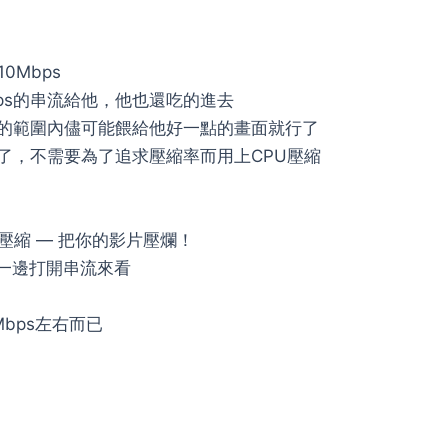
0Mbps
ps的串流給他，他也還吃的進去
s的範圍內儘可能餵給他好一點的畫面就行了
夠了，不需要為了追求壓縮率而用上CPU壓縮
次壓縮 — 把你的影片壓爛！
e，一邊打開串流來看
Mbps左右而已