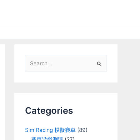
S
e
a
r
c
Categories
h
f
Sim Racing 模擬賽車
(89)
o
賽車遊戲測評
(27)