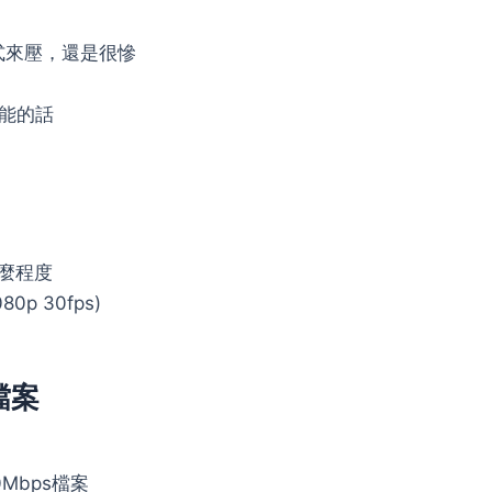
式來壓，還是很慘
能的話
什麼程度
p 30fps)
檔案
Mbps檔案