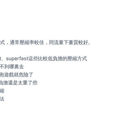
方式，通常壓縮率較佳，同流量下畫質較好。
st、superfast這些比較低負擔的壓縮方式
不到哪裏去
兇，跑遊戲就危險了
壓縮負擔還是太重了些
縮
法