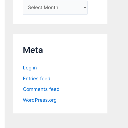
A
r
c
h
i
Meta
v
e
Log in
s
Entries feed
Comments feed
WordPress.org