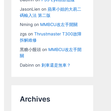
JasonLien
on
蘋果小姐的大易二
碼輸入法 第二版
Nming
on
MMBCU改左手開關
zgs
on
Thrustmaster T300故障
拆解維修
黑糖小饅頭
on
MMBCU改左手開
關
Dabinn
on
剎車還是煞車？
Archives