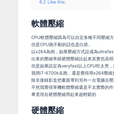
6.2
Like this:
軟體壓縮
CPU軟體壓縮因為可以自定各種不同壓縮
但是CPU跑不動的話也是白搭。
以x264為例，如果壓縮方式設成為ultrafa
出來的壓縮率跟硬體壓縮比起來其實也高明
但是如果設定為veryfast以上CPU吃太
我用i7-6700k去跑，還是覺得用x264
除非接錄影盒把畫面導到另外一台電腦去壓
不然我覺得單機軟體壓縮還是不太實際的作
畢竟現在硬體壓縮用起來超輕鬆的
硬體壓縮