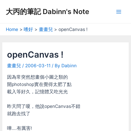
Skip
大丙的筆記 Dabinn's Note
to
Mai
content
Men
Home
嗜好
畫畫兒
openCanvas !
openCanvas !
畫畫兒
/
2006-03-11
/ By
Dabinn
因為常突然想畫個小圖之類的
開photoshop實在覺得太肥了點
載入等好久，記憶體又吃光光
昨天問了嗄，他說openCanvas不錯
就跑去找了
嘩….有厲害!