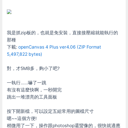
我是抓zip板的，也就是免安裝，直接接壓縮就能執行的
那種
下載:
openCanvas 4 Plus ver4.06 (ZIP Format
5,497,822 bytes)
對，才5MB多，夠小了吧?
一執行……嚇了一跳
有沒有這麼快啊，一秒開完
跳出一堆漂亮的工具面板
按下開新檔，可以設定五組常用的圖檔尺寸
嗯~~這個方便!
稍微用了一下，操作跟photoshop還蠻像的，很快就適應