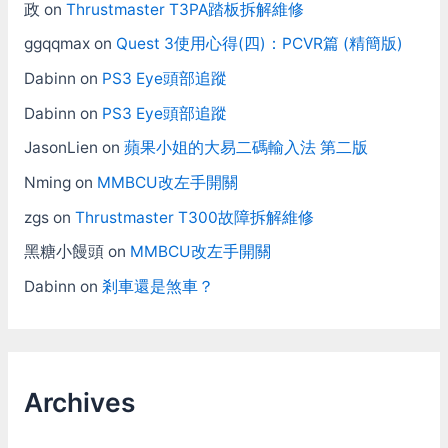
政
on
Thrustmaster T3PA踏板拆解維修
ggqqmax
on
Quest 3使用心得(四)：PCVR篇 (精簡版)
Dabinn
on
PS3 Eye頭部追蹤
Dabinn
on
PS3 Eye頭部追蹤
JasonLien
on
蘋果小姐的大易二碼輸入法 第二版
Nming
on
MMBCU改左手開關
zgs
on
Thrustmaster T300故障拆解維修
黑糖小饅頭
on
MMBCU改左手開關
Dabinn
on
剎車還是煞車？
Archives