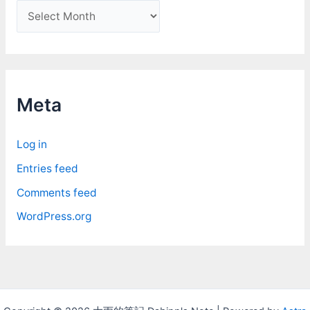
A
r
c
h
i
Meta
v
e
Log in
s
Entries feed
Comments feed
WordPress.org