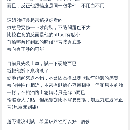
而且，反正他跟輪座是同一包零件，不用白不用
這組胎框裝起來還挺好看的
雖然需要修一下才能裝，不過問題也不大
比較在意的反而是他的offset有點小
前輪轉向打到底的時候非常接近底盤
轉向有干涉的可能
目前只先裝上車，試一下硬地而已
就把他拆下來噴漆了
硬地跑起來還不錯，不會因為換成塊狀胎有顛簸的感覺
轉向特性也相近，本來有點擔心容易翻車，但和原本的胎
一樣，在柏油路上急轉時只是spin而已
輪胎變大了點，但感覺齒比不需要更換，加速力道還算正
常(原廠無刷組)
越野還沒測試，希望破路性可以好上許多