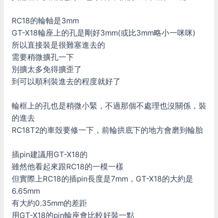
RC18的輪軸是3mm
GT-X18輪座上的孔是剛好3mm(或比3mm略小一咪咪)
所以直接裝是很難塞進去的
需要稍微擴孔一下
別擴太多免得擴歪了
到可以順利裝進去的程度就好了
輪框上的孔也是稍微小緊，不過那個不處理也沒關係，裝
的進去
RC18T2的車殼要修一下，前輪拱底下的地方會磨到輪胎
插pin建議用GT-X18的
雖然他看起來跟RC18的一模一樣
但實際上RC18的插pin長度是7mm，GT-X18的大約是
6.65mm
有大約0.35mm的差距
用GT-X18的pin輪座會比較好裝一點