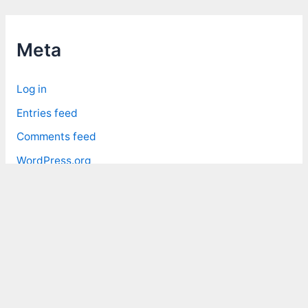
h
i
Meta
v
e
Log in
s
Entries feed
Comments feed
WordPress.org
Copyright © 2026 大丙的筆記 Dabinn's Note | Powered by
Astra
WordPress Theme