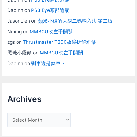
Dabinn
on
PS3 Eye頭部追蹤
JasonLien
on
蘋果小姐的大易二碼輸入法 第二版
Nming
on
MMBCU改左手開關
zgs
on
Thrustmaster T300故障拆解維修
黑糖小饅頭
on
MMBCU改左手開關
Dabinn
on
剎車還是煞車？
Archives
A
r
c