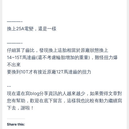
———-
換上25A電變，還是一樣
———-
仔細算了齒比，發現換上這胎相當於原廠狀態換上
14~15T馬達齒(還不考慮輪胎增加的重量)，難怪扭力爆
不出來
要換到10T才有接近原廠12T馬達齒的扭力
--
現在還在寫blog分享資訊的人越來越少，如果覺得文章對
您有幫助，歡迎在底下留言，這樣我也比較有動力繼續寫
下去，謝啦！
Share this: