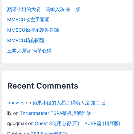
蘋果小姐的大易二碼輸入法 第二版
MMBCU改左手開關
MMBCU操控系改裝建議
MMBCU騎姿問題
三本大彈簧 簡單心得
Recent Comments
fmovies
on
蘋果小姐的大易二碼輸入法 第二版
政
on
Thrustmaster T3PA踏板拆解維修
ggqqmax
on
Quest 3使用心得(四)：PCVR篇 (精簡版)
Dabinn
on
PS3 Eye頭部追蹤