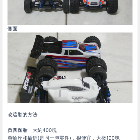
側面
改這胎的方法
買四顆胎，大約400塊
買輪座和插銷(是同一包零件)，很便宜，大概100塊