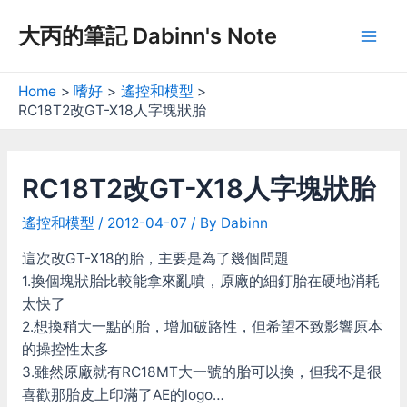
Skip
大丙的筆記 Dabinn's Note
to
Mai
content
Men
Home
嗜好
遙控和模型
RC18T2改GT-X18人字塊狀胎
RC18T2改GT-X18人字塊狀胎
遙控和模型
/
2012-04-07
/ By
Dabinn
這次改GT-X18的胎，主要是為了幾個問題
1.換個塊狀胎比較能拿來亂噴，原廠的細釘胎在硬地消耗
太快了
2.想換稍大一點的胎，增加破路性，但希望不致影響原本
的操控性太多
3.雖然原廠就有RC18MT大一號的胎可以換，但我不是很
喜歡那胎皮上印滿了AE的logo…