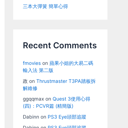
三本大彈簧 簡單心得
Recent Comments
fmovies
on
蘋果小姐的大易二碼
輸入法 第二版
政
on
Thrustmaster T3PA踏板拆
解維修
ggqqmax
on
Quest 3使用心得
(四)：PCVR篇 (精簡版)
Dabinn
on
PS3 Eye頭部追蹤
Dabinn
on
PS3 Eye頭部追蹤