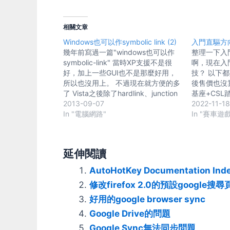
相關文章
Windows也可以作symbolic link (2)
入門直驅方
幾年前寫過一篇"windows也可以作
整理一下入
symbolic-link" 當時XP支援不是很
啊，現在入門
好，加上一些GUI也不是那麼好用，
技？ 以下
所以也沒用上。 不過現在就方便的多
後售價也沒算運
了 Vista之後除了hardlink、junction
基座+CSL
之外，又支援了softlink 然後又有
2013-09-07
=24,032tw
2022-11-1
Link Shell Extension (LSE) 這種方便
In "電腦網路"
5nm可以
In "賽車遊
的GUI工具 就算是XP，也有個日本人
成最便宜的P
Masatoshi Kimura作的 driver 可以
(4019tw
裝 雖然搞了半天還是沒Linux的link強
drivehub
延伸閱讀
大，不過算是可以用了啦。 Softlink
為這幾個機
產生原始檔的連結，類似linux的
效果不會差
AutoHotKey Documentation Ind
Symbolic link。刪連結不影響原檔，
pro，但D
修改firefox 2.0的預設google搜尋
原檔搬移時連結會找不到。 Hardlink
好、相容性
產生原始檔的分身，但只佔用一份檔
運費貴、有
好用的google browser sync
案空間。要把所有分身都刪掉才完全
注意人品 羅技 
Google Drive的問題
刪除。 Junction 類似softlink，但只
有支援家機 
能用於目錄。 這三種各有不同特性：
能模擬G2
Google Sync無法同步問題