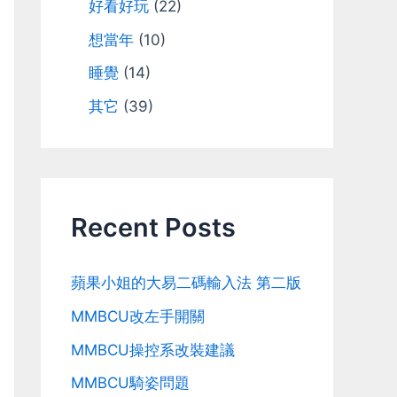
好看好玩
(22)
想當年
(10)
睡覺
(14)
其它
(39)
Recent Posts
蘋果小姐的大易二碼輸入法 第二版
MMBCU改左手開關
MMBCU操控系改裝建議
MMBCU騎姿問題