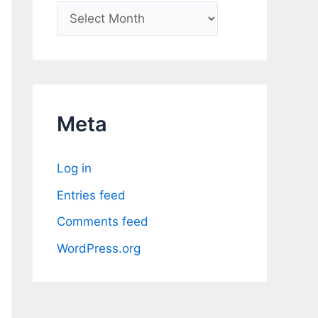
A
r
c
h
i
Meta
v
e
Log in
s
Entries feed
Comments feed
WordPress.org