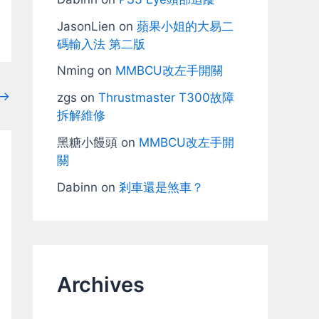
JasonLien
on
蘋果小姐的大易二
碼輸入法 第二版
Nming
on
MMBCU改左手開關
→
zgs
on
Thrustmaster T300故障
拆解維修
黑糖小饅頭
on
MMBCU改左手開
關
Dabinn
on
剎車還是煞車？
Archives