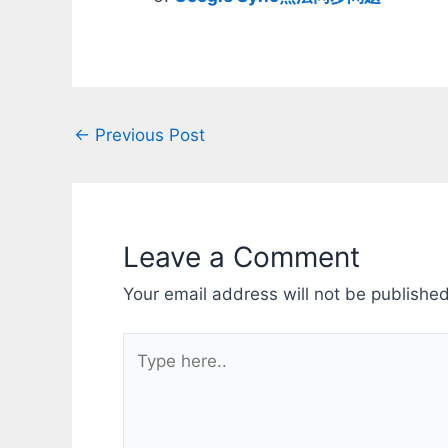
Softlink Hardlink Junction 用於檔案
想那扭力和
v v x 用於目錄 v x v 跨磁碟 v x v 用
或是得強制
於UNC ? ? ? 從UNC開啟 x v v 其實
不會太好的.
我沒很詳細列，問號的部份懶的試了
援了 有家
本來應該是Softlink最好用，但因為
起賣所以其
從UNC(網芳)打不開，所以： 檔案：
板真覺得定價高
Post
←
Previous Post
用hardlink作 目錄/跨磁碟目錄：用
圖馬思特 T81
Junction作…
家機，算一
navigation
器的話如果
接近會好一
擬...T150??
mini+基
Leave a Comment
22,175t
原廠沒有出
Your email address will not be published
了 Broo
沒有家機授
別家的，效果.
Type
R5套裝19,6
here..
26,590t
特價推產品
再便宜一截
上大約22,2