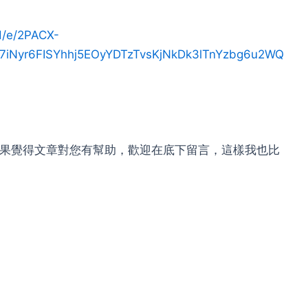
d/e/2PACX-
Nyr6FISYhhj5EOyYDTzTvsKjNkDk3lTnYzbg6u2WQ
，如果覺得文章對您有幫助，歡迎在底下留言，這樣我也比