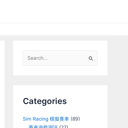
S
e
a
r
c
Categories
h
f
Sim Racing 模擬賽車
(89)
o
賽車遊戲測評
(27)