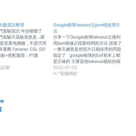
向盤資訊整理
Google相簿takeout之json檔使用方
門直驅資訊 年頭都變了
法
直驅天花板竟然是...羅
分享一下Google相簿takeout之後利
都是原產地價錢，不是代理
用json檔修正檔案時間的方法 摸索了
費 Fanatec CSL DD
一整天總算是把照片日期排序的問題
踏板+搭配盤面：P1盤
搞定了 google相簿的Exif基本上都
d / BMW盤=28,052twd
8
是正確的 主要是他takeout後給的檔
輕鬆改8nm，方向盤如果換
戲設備"
案系統時間不對 造成沒有Exif的檔案
2022-01-23
1盤可以再省129usd
在NAS的相簿日期排序錯誤 這邊我不
In "電腦網路"
d) 要支援家機的話可用
打算寫回Exif，因為那必需修改檔案
模擬CSL/CSW/DD pro 因
內容 而且有些影片格式可能也不會有
座規格都很相近所以模擬
exif資訊 所以直接處理檔案系統的日
太多 或是直接買DD
期就好 使用的工具為ExifTool，他
ex
D pro貴得多盤又醜 整合性
可以正確讀取google json檔資料 另
頁
好 扭力有些虛標、沒代理
外還有許多操作指令 只靠這一隻程式
些品質問題、送修麻煩要
就能把全部搞定 ExifTool官網
G Pro： 42,009twd
https://exiftool.org/ Windows使用
但其實....因為玩舊遊戲只
者下載 Windows
9系列，一下跳太多了 光想
Executable: exiftool-12.39.zip (6.4