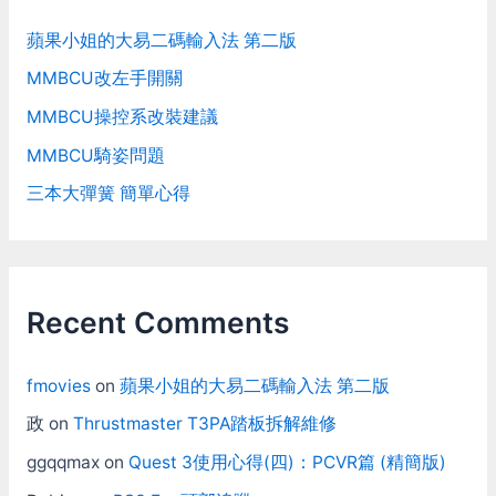
蘋果小姐的大易二碼輸入法 第二版
MMBCU改左手開關
MMBCU操控系改裝建議
MMBCU騎姿問題
三本大彈簧 簡單心得
Recent Comments
fmovies
on
蘋果小姐的大易二碼輸入法 第二版
政
on
Thrustmaster T3PA踏板拆解維修
ggqqmax
on
Quest 3使用心得(四)：PCVR篇 (精簡版)