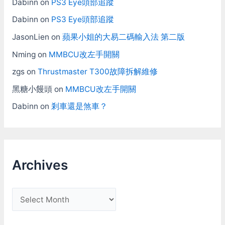
Dabinn
on
PS3 Eye頭部追蹤
Dabinn
on
PS3 Eye頭部追蹤
JasonLien
on
蘋果小姐的大易二碼輸入法 第二版
Nming
on
MMBCU改左手開關
zgs
on
Thrustmaster T300故障拆解維修
黑糖小饅頭
on
MMBCU改左手開關
Dabinn
on
剎車還是煞車？
Archives
A
r