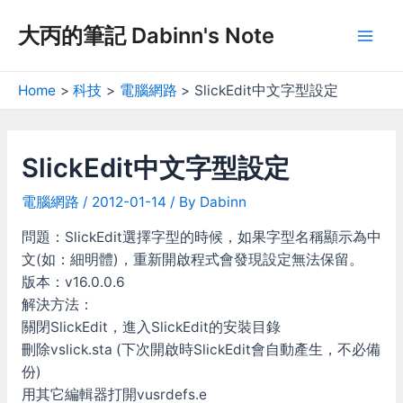
Skip
大丙的筆記 Dabinn's Note
to
Mai
content
Men
Home
科技
電腦網路
SlickEdit中文字型設定
SlickEdit中文字型設定
電腦網路
/
2012-01-14
/ By
Dabinn
問題：SlickEdit選擇字型的時候，如果字型名稱顯示為中
文(如：細明體)，重新開啟程式會發現設定無法保留。
版本：v16.0.0.6
解決方法：
關閉SlickEdit，進入SlickEdit的安裝目錄
刪除vslick.sta (下次開啟時SlickEdit會自動產生，不必備
份)
用其它編輯器打開vusrdefs.e