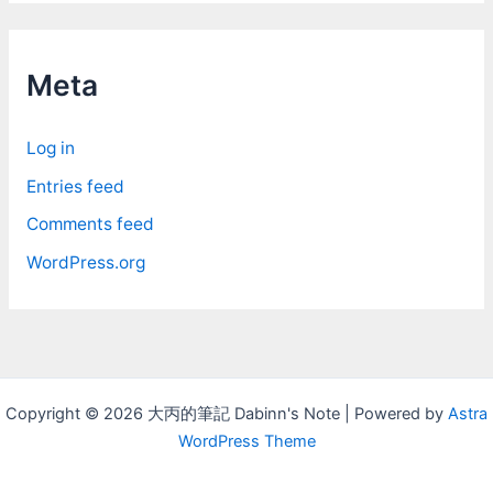
c
h
i
Meta
v
e
Log in
s
Entries feed
Comments feed
WordPress.org
Copyright © 2026 大丙的筆記 Dabinn's Note | Powered by
Astra
WordPress Theme