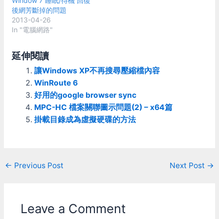
Window 7 睡眠/待機 回復
後網芳斷掉的問題
2013-04-26
In "電腦網路"
延伸閱讀
讓Windows XP不再搜尋壓縮檔內容
WinRoute 6
好用的google browser sync
MPC-HC 檔案關聯圖示問題(2) – x64篇
掛載目錄成為虛擬硬碟的方法
Post
←
Previous Post
Next Post
→
navigation
Leave a Comment