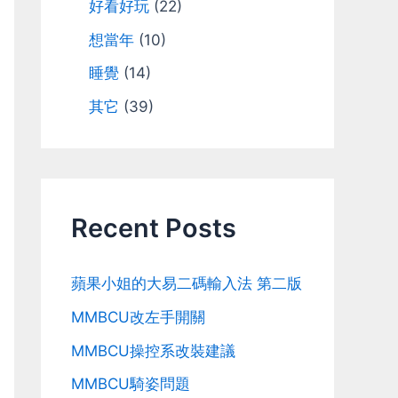
好看好玩
(22)
想當年
(10)
睡覺
(14)
其它
(39)
Recent Posts
蘋果小姐的大易二碼輸入法 第二版
MMBCU改左手開關
MMBCU操控系改裝建議
MMBCU騎姿問題