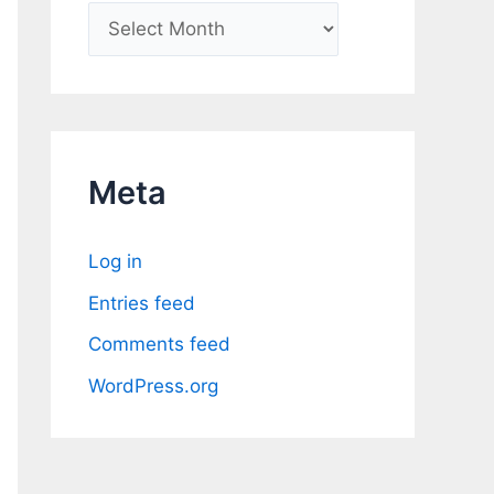
A
r
c
h
i
Meta
v
e
Log in
s
Entries feed
Comments feed
WordPress.org