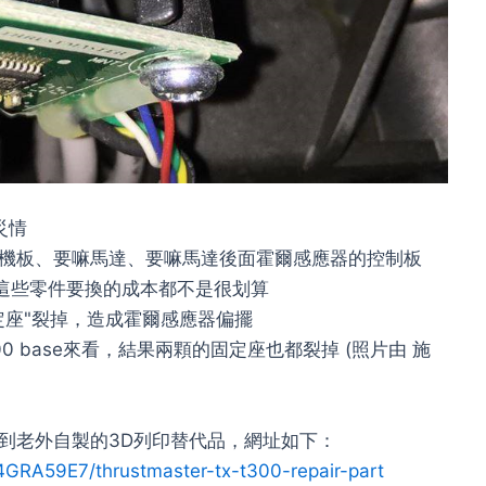
災情
機板、要嘛馬達、要嘛馬達後面霍爾感應器的控制板
但這些零件要換的成本都不是很划算
定座"裂掉，造成霍爾感應器偏擺
 base來看，結果兩顆的固定座也都裂掉 (照片由 施
到老外自製的3D列印替代品，網址如下：
GRA59E7/thrustmaster-tx-t300-repair-part