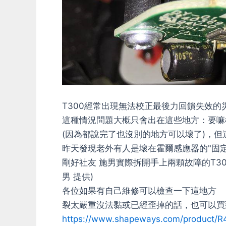
T300經常出現無法校正最後力回饋失效的
這種情況問題大概只會出在這些地方：要嘛
(因為都說完了也沒別的地方可以壞了)，
昨天發現老外有人是壞在霍爾感應器的"固
剛好社友 施男實際拆開手上兩顆故障的T300
男 提供)
各位如果有自己維修可以檢查一下這地方
裂太嚴重沒法黏或已經歪掉的話，也可以買
https://www.shapeways.com/product/R4