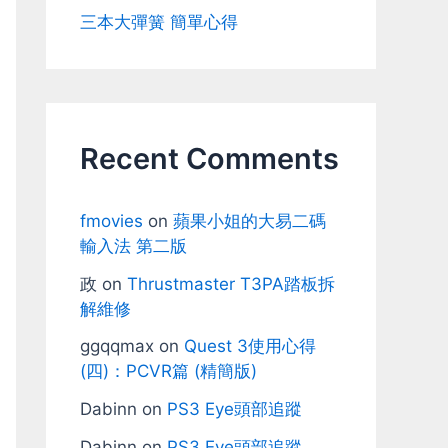
三本大彈簧 簡單心得
Recent Comments
fmovies
on
蘋果小姐的大易二碼
輸入法 第二版
政
on
Thrustmaster T3PA踏板拆
解維修
ggqqmax
on
Quest 3使用心得
(四)：PCVR篇 (精簡版)
Dabinn
on
PS3 Eye頭部追蹤
Dabinn
on
PS3 Eye頭部追蹤