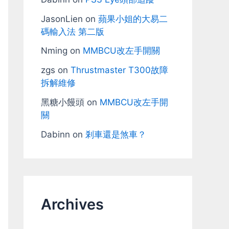
JasonLien
on
蘋果小姐的大易二
碼輸入法 第二版
Nming
on
MMBCU改左手開關
zgs
on
Thrustmaster T300故障
拆解維修
黑糖小饅頭
on
MMBCU改左手開
關
Dabinn
on
剎車還是煞車？
Archives