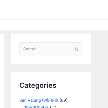
S
e
a
r
c
Categories
h
f
Sim Racing 模擬賽車
(89)
o
賽車遊戲測評
(27)