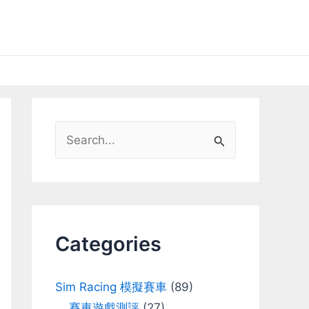
S
e
a
r
c
Categories
h
f
Sim Racing 模擬賽車
(89)
o
賽車遊戲測評
(27)