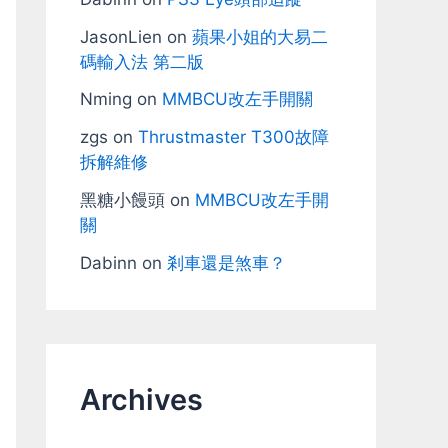
JasonLien
on
蘋果小姐的大易二
碼輸入法 第二版
Nming
on
MMBCU改左手開關
zgs
on
Thrustmaster T300故障
拆解維修
黑糖小饅頭
on
MMBCU改左手開
關
Dabinn
on
剎車還是煞車？
Archives