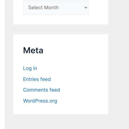
A
r
c
h
i
Meta
v
e
Log in
s
Entries feed
Comments feed
WordPress.org