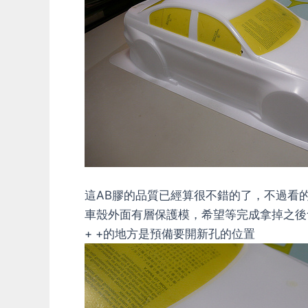
這AB膠的品質已經算很不錯的了，不過看
車殼外面有層保護模，希望等完成拿掉之後
+ +的地方是預備要開新孔的位置