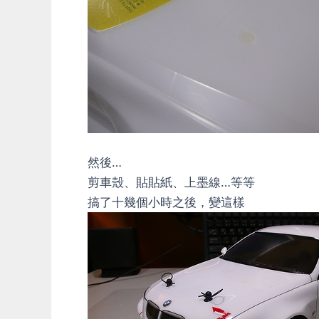
然後…
剪車殼、貼貼紙、上墨線…等等
搞了十幾個小時之後，變這樣