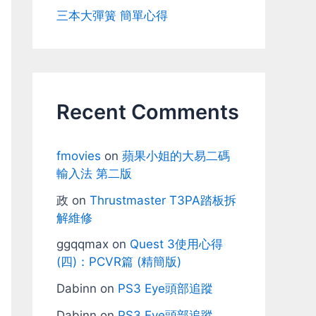
三本大彈簧 簡單心得
Recent Comments
fmovies
on
蘋果小姐的大易二碼
輸入法 第二版
政
on
Thrustmaster T3PA踏板拆
解維修
ggqqmax
on
Quest 3使用心得
(四)：PCVR篇 (精簡版)
Dabinn
on
PS3 Eye頭部追蹤
Dabinn
on
PS3 Eye頭部追蹤