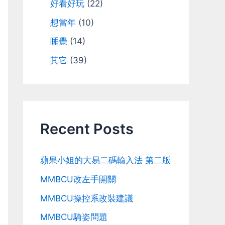
好看好玩
(22)
想當年
(10)
睡覺
(14)
其它
(39)
Recent Posts
蘋果小姐的大易二碼輸入法 第二版
MMBCU改左手開關
MMBCU操控系改裝建議
MMBCU騎姿問題