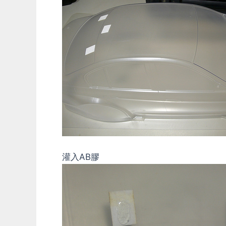
灌入AB膠