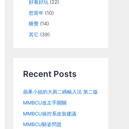
好看好玩
(22)
想當年
(10)
睡覺
(14)
其它
(39)
Recent Posts
蘋果小姐的大易二碼輸入法 第二版
MMBCU改左手開關
MMBCU操控系改裝建議
MMBCU騎姿問題