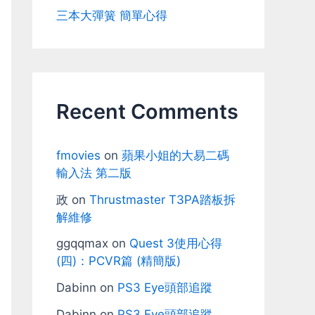
三本大彈簧 簡單心得
Recent Comments
fmovies
on
蘋果小姐的大易二碼
輸入法 第二版
政
on
Thrustmaster T3PA踏板拆
解維修
ggqqmax
on
Quest 3使用心得
(四)：PCVR篇 (精簡版)
Dabinn
on
PS3 Eye頭部追蹤
Dabinn
on
PS3 Eye頭部追蹤