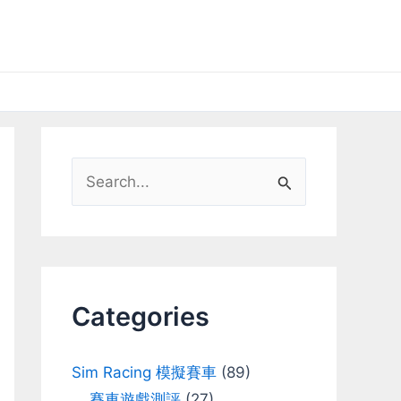
S
e
a
r
c
Categories
h
f
Sim Racing 模擬賽車
(89)
o
賽車遊戲測評
(27)