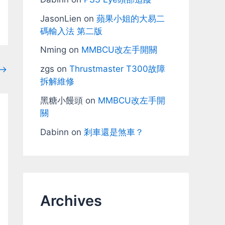
JasonLien
on
蘋果小姐的大易二
碼輸入法 第二版
Nming
on
MMBCU改左手開關
zgs
on
Thrustmaster T300故障
→
拆解維修
黑糖小饅頭
on
MMBCU改左手開
關
Dabinn
on
剎車還是煞車？
Archives