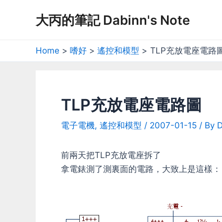
Skip
大丙的筆記 Dabinn's Note
to
content
Home
嗜好
遙控和模型
TLP充放電座電路
TLP充放電座電路圖
電子電機
,
遙控和模型
/
2007-01-15
/ By
D
前兩天把TLP充放電座拆了
拿電錶測了測裏面的電路，大致上是這樣：