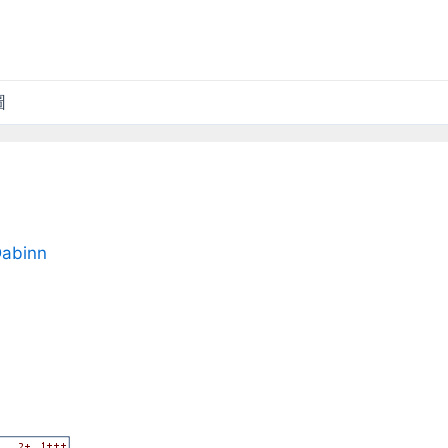
圖
abinn