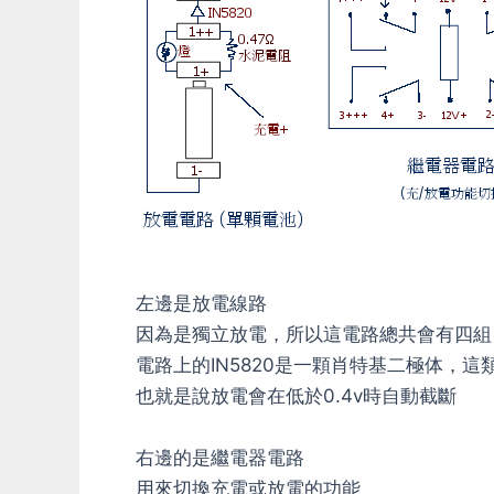
左邊是放電線路
因為是獨立放電，所以這電路總共會有四組
電路上的IN5820是一顆肖特基二極体，這
也就是說放電會在低於0.4v時自動截斷
右邊的是繼電器電路
用來切換充電或放電的功能