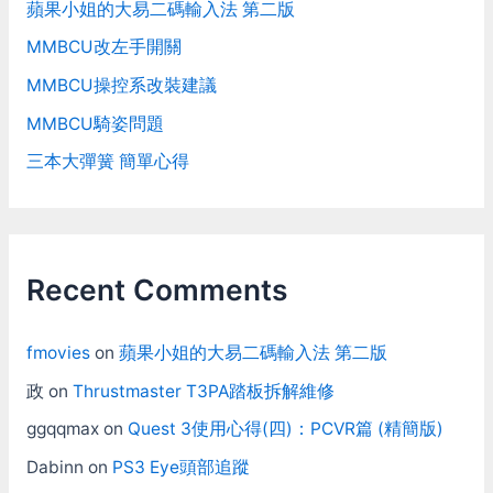
蘋果小姐的大易二碼輸入法 第二版
MMBCU改左手開關
MMBCU操控系改裝建議
MMBCU騎姿問題
三本大彈簧 簡單心得
Recent Comments
fmovies
on
蘋果小姐的大易二碼輸入法 第二版
政
on
Thrustmaster T3PA踏板拆解維修
ggqqmax
on
Quest 3使用心得(四)：PCVR篇 (精簡版)
Dabinn
on
PS3 Eye頭部追蹤