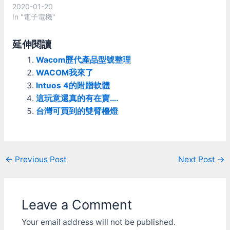
2020-01-20
Sketch Pad有點像，就是
In "電子電機"
小小的繪圖軟體。而且後頭
還多加上個"Express"...。
．Nik® Color Efex™ Pro
延伸閱讀
Filters 3.0 給Photoshop用
Wacom歷代產品型號整理
的濾鏡組。不過別高興的太
早，他這次忘了在Filters前
WACOM我來了
面加上Sample這個字。裏
Intuos 4的附贈軟體
面只給兩個濾鏡讓你聞香
這玩意還真的有在賣….
啦。 ．Wacom Brushes 3
台灣可買到的雙臂檯燈
給Photoshop用的Wacom
專用筆刷，自己弄的筆刷都
比他的好。 總之不用對他
們抱太高期望就是了。
Post
←
Previous Post
Next Post
→
navigation
Leave a Comment
Your email address will not be published.