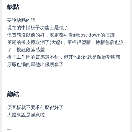
缺點
要說缺點的話
現在的中階板子功能上是強了
但質感沒以前的好，處處都可看到cost down的痕跡
筆尾的橡皮擦取消了(大怒)，筆桿很塑膠，橡膠包覆也沒
了，按鈕段落感差
板子工作區的質感還不錯，但其他部份就是廉價塑膠感
原廠也懶的幫他出保護套了
總結
便宜板就不要求什麼都好了
大體來說是滿意啦
--