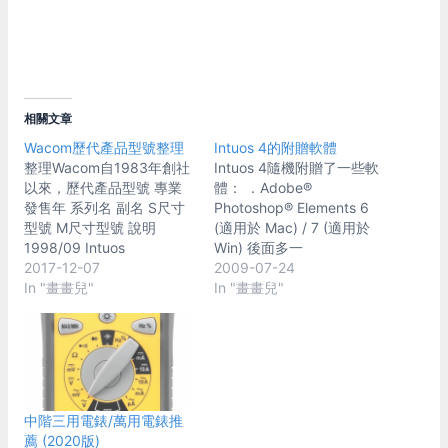
相關文章
Wacom歷代產品型號整理
Intuos 4的附贈軟體
整理Wacom自1983年創社
Intuos 4隨機附贈了一些軟
以來，歷代產品型號 專業
體： ．Adobe®
發售年 系列名 副名 S尺寸
Photoshop® Elements 6
型號 M尺寸型號 說明
(適用於 Mac) / 7 (適用於
1998/09 Intuos
Win) 後面多一
2001/09 Intuos 2
2017-12-07
個"Elements"就不是
2009-07-24
2004/09 Intuos 3
In "畫畫兒"
Photoshop了。這是一個陽
In "畫畫兒"
2009/04 Intuos 4
春的照片編輯軟體。 ．
2012/05 Intuos 5 Touch
Corel® Painter™ Sketch
PTH-450 PTH-650
Pad 一樣，後面多了
Pen PTK-450 PTK-650
個"Sketch Pad"就不是
2013/09 Intuos…
Painter了。可以看成是
Painter的超級精簡版。 ．
中階三用電錶/萬用電錶推
Autodesk® Sketchbook®
薦 (2020版)
Express 跟Painter™