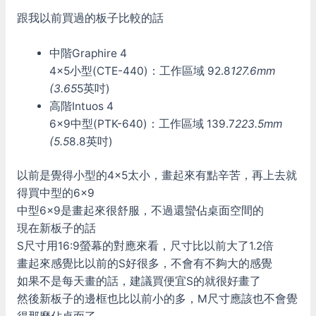
跟我以前買過的板子比較的話
中階Graphire 4
4×5小型(CTE-440)：工作區域 92.8
127.6mm
(3.65
5英吋)
高階Intuos 4
6×9中型(PTK-640)：工作區域 139.7
223.5mm
(5.5
8.8英吋)
以前是覺得小型的4×5太小，畫起來有點辛苦，再上去就
得買中型的6×9
中型6×9是畫起來很舒服，不過還蠻佔桌面空間的
現在新板子的話
S尺寸用16:9螢幕的對應來看，尺寸比以前大了1.2倍
畫起來感覺比以前的S好很多，不會有不夠大的感覺
如果不是每天畫的話，建議買便宜S的就很好畫了
然後新板子的邊框也比以前小的多，M尺寸應該也不會覺