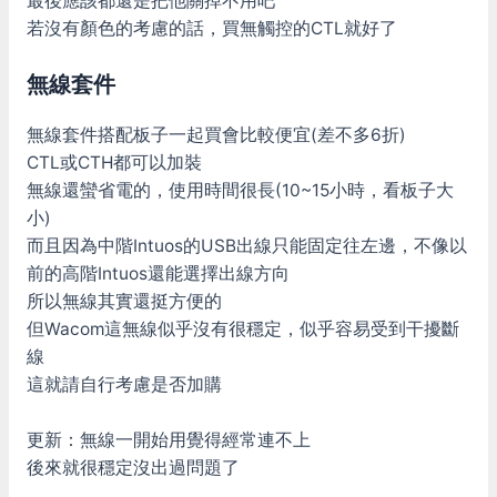
最後應該都還是把他關掉不用吧
若沒有顏色的考慮的話，買無觸控的CTL就好了
無線套件
無線套件搭配板子一起買會比較便宜(差不多6折)
CTL或CTH都可以加裝
無線還蠻省電的，使用時間很長(10~15小時，看板子大
小)
而且因為中階Intuos的USB出線只能固定往左邊，不像以
前的高階Intuos還能選擇出線方向
所以無線其實還挺方便的
但Wacom這無線似乎沒有很穩定，似乎容易受到干擾斷
線
這就請自行考慮是否加購
更新：無線一開始用覺得經常連不上
後來就很穩定沒出過問題了