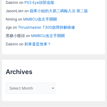
Dabinn
on
PS3 Eye頭部追蹤
JasonLien
on
蘋果小姐的大易二碼輸入法 第二版
Nming
on
MMBCU改左手開關
zgs
on
Thrustmaster T300故障拆解維修
黑糖小饅頭
on
MMBCU改左手開關
Dabinn
on
剎車還是煞車？
Archives
A
r
c