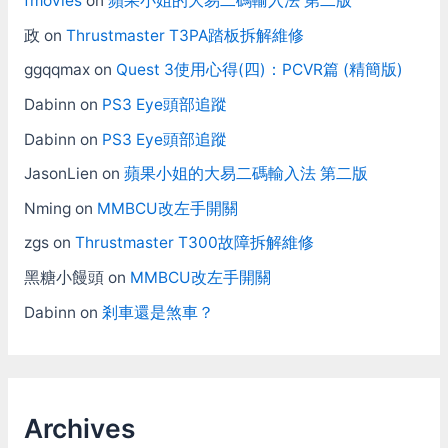
fmovies
on
蘋果小姐的大易二碼輸入法 第二版
政
on
Thrustmaster T3PA踏板拆解維修
ggqqmax
on
Quest 3使用心得(四)：PCVR篇 (精簡版)
Dabinn
on
PS3 Eye頭部追蹤
Dabinn
on
PS3 Eye頭部追蹤
JasonLien
on
蘋果小姐的大易二碼輸入法 第二版
Nming
on
MMBCU改左手開關
zgs
on
Thrustmaster T300故障拆解維修
黑糖小饅頭
on
MMBCU改左手開關
Dabinn
on
剎車還是煞車？
Archives