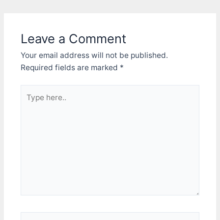
開"鍵盤"，把所有列出來的
navigation
鍵盤也作一樣的設定。
對，就是把鍵盤的喚醒也停
Leave a Comment
掉，就可以修好滑鼠喚醒的
問題。 -- 進階資訊：
Your email address will not be published.
powercfg是個好用的電源
管理指令。 可以下
Required fields are marked
*
powercfg /? 看看說明 我
列幾個用法： 列出目前設
Type
定為可從任何睡眠狀態喚醒
here..
系統的裝置。 powercfg -
DEVICEQUERY
wake_armed 傳回支援從
深度睡眠狀態喚醒系統的所
有裝置。 powercfg -
DEVICEQUERY
wake_from_S3_supported
停用裝置，使它無法從睡眠
狀態喚醒。 powercfg -
DEVICEDISABLEWAKE (為
前面查詢指令查出來的名
稱) 報告上次將系統從睡眠
Name*