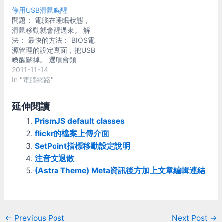
停用USB滑鼠喚醒
問題： 電腦在睡眠狀態，
滑鼠移動就會醒過來。 解
法： 最快的方法： BIOS電
源管理的設定裏面，把USB
喚醒關掉。 選項會類
似："USB Devices Wake-
2011-11-14
up From S3" 取消掉之後就
In "電腦網路"
不會有問題了 如果BIOS不
支援這功能(只有筆電跟少
延伸閱讀
數的爛貨不會有這功能)：
Win7/Vista在裝置管理員
PrismJS default classes
下，點開"滑鼠及其他指標
flickr的檔案上傳介面
裝置"，在列出的滑鼠名稱
SetPoint指標移動設定說明
上按右鍵->內容，最後一個
注音文退散
頁籤會是"電源管理"，
把"允許這個裝置喚醒電
(Astra Theme) Meta資訊後方加上文章編輯連結
腦"取消。所有有列出的滑
鼠都這樣設定。 接下來你
可能會發現這樣設根本沒屁
用，所以我們只好放大絕：
Post
←
Previous Post
Next Post
→
一樣在裝置管理員下，點