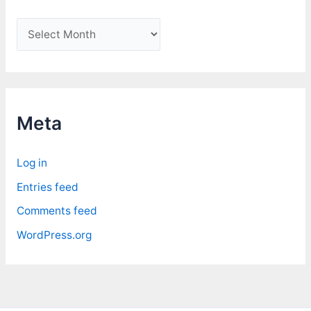
A
r
c
h
i
Meta
v
e
Log in
s
Entries feed
Comments feed
WordPress.org