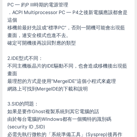
PC — 約P III時期的電源管理
．ACPI Multiprocessor PC — P4之後新電腦應該都會是
這個
移機前最好先設成”標準PC”，否則一開機可能會出現藍
畫面，連安全模式也進不去。
確定可開機後再設回對應的類型
2.IDE型式不同：
不同主機板晶片的IDE驅動不同，也會造成移機後出現藍
畫面
最理想的方式是使用”MergeIDE”這個小程式來處理
網路上可找到MergeIDE的下載和說明
3.SID的問題：
如果是要作Ghost複製系統到其它電腦的話
由於每台電腦的WIndows都有一個獨特的識別碼
(security ID ,SID)
必需先執行微軟的「系統準備工具」(Sysprep)後再作