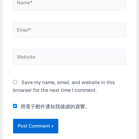
狀態喚醒的相關資訊。
powercfg -LASTWAKE 用
批次檔停用所有
wake_armed裝置 (按y逐一
Email*
確認) @echo off
SETLOCAL
ENABLEDELAYEDEXPANS
ION FOR /F "delims=="
%%G IN ('powercfg…
Website
Save my name, email, and website in this
browser for the next time I comment.
用電子郵件通知我後續的迴響。