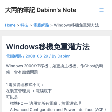
Skip
大丙的筆記 Dabinn's Note
to
Mai
content
Men
Home
科技
電腦網路
Windows移機免重灌方法
Windows移機免重灌方法
電腦網路
/
2008-06-29
/ By
Dabinn
Windows 2000/XP移機，如更換主機板、作Ghost的時
候，會有幾個問題：
1.電源管理模式不同：
在裝置管理員 -> 電腦底下
可以是：
．標準PC — 適用於所有電腦，無電源管理
．Advanced Configuration and Power Interface (ACPI)