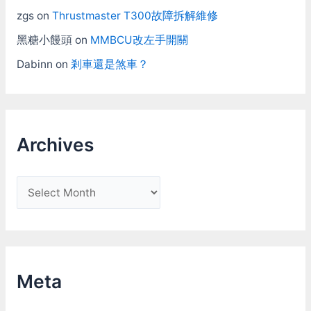
zgs
on
Thrustmaster T300故障拆解維修
黑糖小饅頭
on
MMBCU改左手開關
Dabinn
on
剎車還是煞車？
Archives
A
r
c
h
i
Meta
v