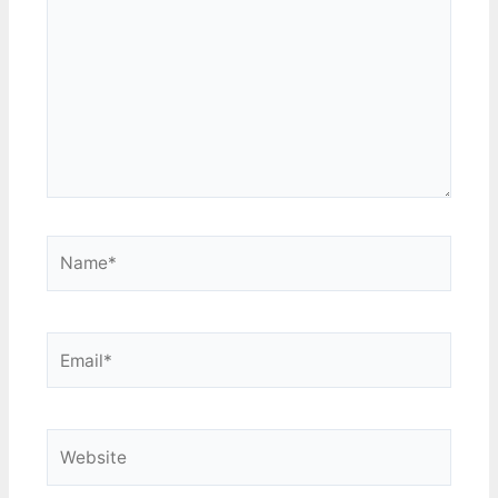
的方法只能臨時的把同步目
錄指向別的地方。 還好
Google Drive的桌面程式可
以單獨選擇要同步的目錄，
當本機跟雲端兩邊目錄都存
在的時候，也會先進行比對
提示訊息後再開始同步，這
方面倒是勉強還能利用。只
是這程式要改同步目錄設定
還得先登出帳號再重新登
入，搞的太麻煩了點。 另
Name*
外還有個問題是，如果把同
步目錄指向一顆快滿的硬
碟，Google Drive的桌面程
式會抱怨"磁碟空間不足"而
Email*
拒絕同步。測試了一下發
現，要先把硬碟騰出1GB以
上空間，他才肯開始工作。
無論你要同步的檔案總容量
Website
是多是少，甚至你根本沒選
擇同步任何檔案，他都一律
拒絕工作，不明白這是什麼