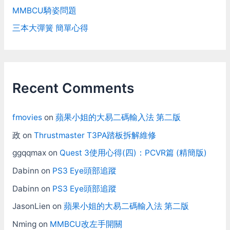
MMBCU騎姿問題
三本大彈簧 簡單心得
Recent Comments
fmovies
on
蘋果小姐的大易二碼輸入法 第二版
政
on
Thrustmaster T3PA踏板拆解維修
ggqqmax
on
Quest 3使用心得(四)：PCVR篇 (精簡版)
Dabinn
on
PS3 Eye頭部追蹤
Dabinn
on
PS3 Eye頭部追蹤
JasonLien
on
蘋果小姐的大易二碼輸入法 第二版
Nming
on
MMBCU改左手開關