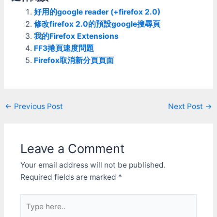
的功能是有，但大量檔案時
好用的google reader (+firefox 2.0)
很難確定是不是把檔案都傳
好了，若傳到一半遇到斷線
修改firefox 2.0的預設google搜尋頁
的話麻煩就大了。 至於桌
我的Firefox Extensions
面程式"Google Drive for
FF3捲頁速度問題
Windows"的部份，因為他
Firefox取消新分頁頁面
本來就只是個類似Dropbox
那樣的同步程式，不像百度
雲管家有上傳/下載佇列管
理。所以雖然可以利用他的
同步功能來上傳/下載，但
Post
←
Previous Post
Next Post
→
使用起來就相當的麻煩。
navigation
首先他不支援Symbolic
link，想把同步目錄以外的
檔案掛進來上傳會有困難。
Leave a Comment
經過測試，如果放junction
進去的話會直接掛掉，放
Your email address will not be published.
Softlink的話他第一次會乖
Required fields are marked
*
乖上傳，但只有第一次，後
面他就沒法同步Softlink指
向的目錄內容，所以
Type
Symbolic link無法用，要拿
here..
來當上傳/下載工具，唯一