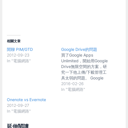
相關文章
閒聊 PIM/GTD
Google Drive的問題
2012-09-23
買了Google Apps
In "電腦網路"
Unlimited，開始用Google
Drive無限空間的方案，研
究一下他上傳/下載管理工
具太弱的問題。 Google
Drive現在只能用瀏覽器上
2016-02-26
傳/下載。另外就是只有同
In "電腦網路"
步功能的桌面程式"Google
Onenote vs Evernote
Drive for Windows"。 瀏
2012-09-27
覽器上傳/下載的話，只有
In "電腦網路"
chrome支援資料夾上傳，
而且上傳介面也很陽春，上
傳速度等資料都沒有。續傳
延伸閱讀