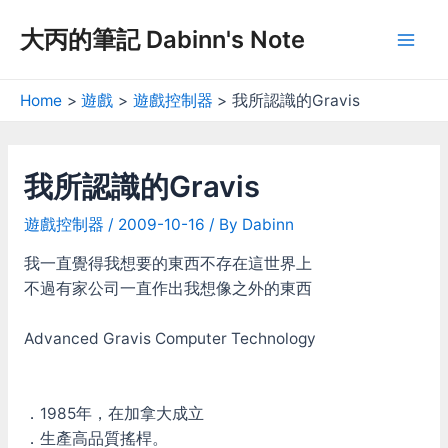
Skip
大丙的筆記 Dabinn's Note
to
Mai
content
Men
Home
遊戲
遊戲控制器
我所認識的Gravis
我所認識的Gravis
遊戲控制器
/
2009-10-16
/ By
Dabinn
我一直覺得我想要的東西不存在這世界上
不過有家公司一直作出我想像之外的東西
Advanced Gravis Computer Technology
．1985年，在加拿大成立
．生產高品質搖桿。