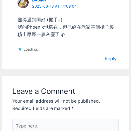
DABINN
這個Driver之後就可以自行
2023-06-18 AT 14:09:04
更改為兩個獨立軸，或是不
需要類比軸的話把他指定成
難得遇到同好 (握手~)
按鈕也可以。所有的軸向和
我的Phoenix也還在，但已經在老家某個櫃子裏
按鈕都可以獨立指定/關閉/
積上厚厚一層灰塵了 :p
互換，每個軸的deadzone
也都能夠調整。就連D-
pad(十字鍵)被內定指定為
Loading...
POV在許多遊戲無法支援的
問題，也能透過將D-pad設
Reply
定為按鈕的方式來解決。
不過這Driver在多搖桿的情
況下不像原廠的可以自動新
增那麼方便， 另外最糟的
是，他並沒有支援Xinput，
Leave a Comment
安裝這驅動程式後會變成一
般的DirectInput的搖桿，
Your email address will not be published.
....純Xinput的遊戲又不能玩
Required fields are marked
*
了。 暫時的解決方式是：
利用Xinput模擬程式來欺騙
Type
遊戲 這種程式的原理是，
在遊戲或系統目錄放入假的
here..