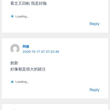
看文又回帖 我是好咖
6軸分別為左右類比搖桿共
不容易X55正常點了，X56
4軸，上方左右食指的兩個
又把他弄得藍藍的自以為科
扳機再加2軸(微軟的driver
幻風 微軟 Microsoft 以前
Loading...
把他們寫成共用一軸)。10
說起平民等級的飛行搖桿，
Reply
按鈕分別是A/B/X/Y、食指
微軟也是佔蠻大份量 微軟
的LT/RT和類比軸按下去的
的硬體其實作還不錯 而他
L/R。在軸數和按鈕數來講
一直有個sidewinder系列在
和PS3的搖桿是一樣的，但
跟羅技對幹，像是什麼
PS3的搖桿還多了傾斜感
Precision 2、Force
阿德
應，又多了兩個軸向可用。
Feedback 2之類的 但因為
2009-10-17 AT 01:20:46
除此之外PS3搖桿的所有主
銷售實在太差，在2003年
要按鈕都是壓力感應式的
就已全部停產 現在微軟就
創新
(PS2時代就有了)，都可以
只作xbox手把，不跟你搞
作為類比輸入使用。目前還
什麼飛行搖桿了
好像都是很大的賭注
沒有看到那支搖桿可以作的
Thrustmaster (圖馬斯特/
這麼過份的，所以以硬體功
推力大師)
Loading...
能來講，PS3搖桿還是無人
www.thrustmaster.com
能敵啊。 XBOX360搖桿上
TM算是這幾年來外設大廠
Reply
面的兩個扳機鈕設計不錯，
裏混最好的 不管飛行搖桿
手感比PS3的好多了。不過
或方向盤都有在進步 雖然
我很不能接受他左右類比搖
TM的平價產品通常有點醜
桿一高一低的設計，除
陋就是 1990年代推出仿