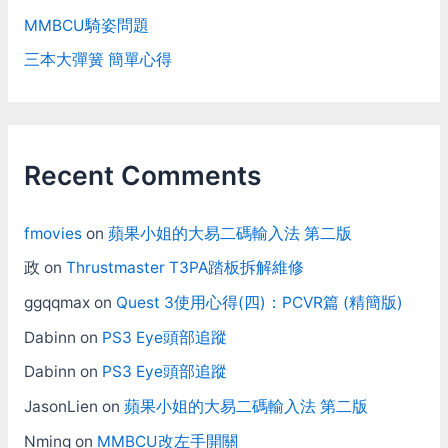
MMBCU騎姿問題
三本大彈簧 簡單心得
Recent Comments
fmovies
on
蘋果小姐的大易二碼輸入法 第二版
政
on
Thrustmaster T3PA踏板拆解維修
ggqqmax
on
Quest 3使用心得(四)：PCVR篇 (精簡版)
Dabinn
on
PS3 Eye頭部追蹤
Dabinn
on
PS3 Eye頭部追蹤
JasonLien
on
蘋果小姐的大易二碼輸入法 第二版
Nming
on
MMBCU改左手開關