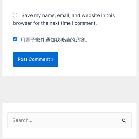
Save my name, email, and website in this
browser for the next time I comment.
用電子郵件通知我後續的迴響。
S
e
a