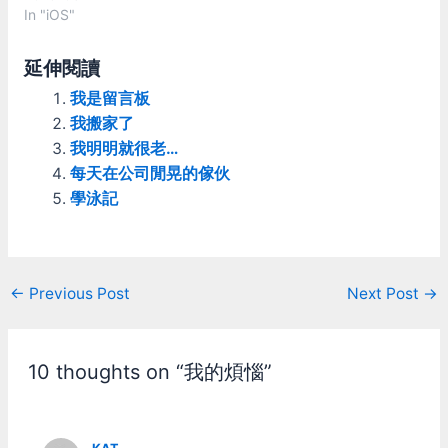
期待，跟之前用Nokia N86
In "iOS"
搞Exchange同步比起來好
上太多了。反倒是他上面原
延伸閱讀
以為會很有趣的實體搖桿幾
乎沒什麼屁用 :p iPad我是
我是留言板
早就知道不合我用，不過也
我搬家了
沒啥更好的選擇也就買了。
我明明就很老…
其實一直到現在也都沒有能
每天在公司閒晃的傢伙
完美取代的，唸歸唸不過也
還算能完成任務啦。 UI 使
學泳記
用者介面 我對什麼滑起來
順不順的完全不感興趣，略
過 iOS的UI還算能應付基本
操作，不過沒JB掛些東西
Post
←
Previous Post
Next Post
→
上去的話還是不夠好用，最
少也得掛個SBSettings才順
navigation
手些。 至於Android嘛，就
碰運氣！像是早期Sony的
10 thoughts on “我的煩惱”
UI，就只有皮長的好看而
已，骨子裏是個廢材。 不
過還好，Android的桌面想
換就能換掉，這倒不是大問