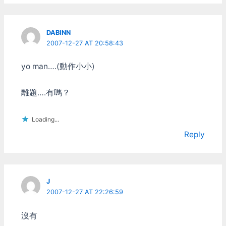
候幾乎所有遊戲都是iOS先
出，Android喔~慢慢等吧
甚至會不會出還不一定咧，
DABINN
像好好玩的Star Wars:
2007-12-27 AT 20:58:43
Trench Run就沒有！ 古時
候用Nokia早就知道硬體規
yo man….(動作小小)
格不統一搞一堆奇奇怪怪解
析度的話，軟體(特別是遊
戲)問題一定很大。笨
離題….有嗎？
Google沒學到乖，硬體開
放給人家作是可以，起碼解
Loading...
析度也稍微訂個標準嘛。
解析度是個問題，硬體太多
Reply
樣也是個問題。跑一般應用
程式大致還OK，反正頂多
跑慢點，但遊戲可就慢不得
了。 寫軟體的光是要支援
一堆不一樣硬體，頭就大
J
了，還不如寫iOS還落的輕
2007-12-27 AT 22:26:59
鬆~反正那時Android也沒
啥市場~ 不過到現在
沒有
Android這邊逐漸穩定下