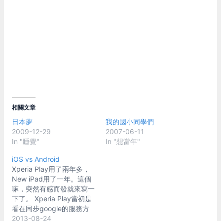
相關文章
日本夢
我的國小同學們
2009-12-29
2007-06-11
In "睡覺"
In "想當年"
iOS vs Android
Xperia Play用了兩年多，
New iPad用了一年。這個
嘛，突然有感而發就來寫一
下了。 Xperia Play當初是
看在同步google的服務方
便而買的，買來倒是挺符合
2013-08-24