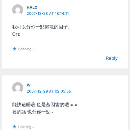
跟以前Android一樣了，你
寫個遊戲，要用iPad 3能跑
HALO
的動的速度去寫，還是要用
2007-12-28 AT 18:14:11
iPad 4的？ 就像NDS那種
鳥硬體掌機，速度慢歸慢，
我可以分你一點懶散的因子…
不過反正就配合他的性能，
Orz
畫面作醜一點，遊戲還是很
好玩。一直拼硬體不是好事
啦，iOS現在問題才剛開
Loading...
始，如果再繼續亂搞下去的
Reply
話，會跟Android/PC
Game一樣~不知道是在玩
遊戲，還是在被硬體玩了。
…
W
2007-12-29 AT 02:05:55
能快速睡著 也是基因害的吧 =.=
要的話 也分你一點~
Loading...