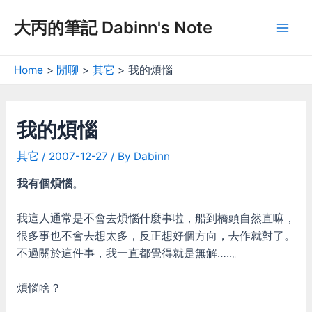
Skip
大丙的筆記 Dabinn's Note
to
Mai
content
Men
Home
閒聊
其它
我的煩惱
我的煩惱
其它
/
2007-12-27
/ By
Dabinn
我有個煩惱
。
我這人通常是不會去煩惱什麼事啦，船到橋頭自然直嘛，
很多事也不會去想太多，反正想好個方向，去作就對了。
不過關於這件事，我一直都覺得就是無解…..。
煩惱啥？