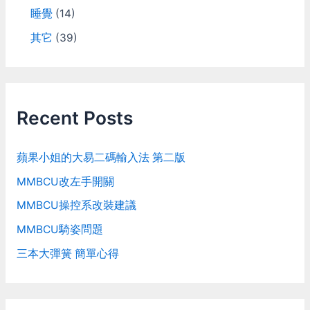
睡覺
(14)
其它
(39)
Recent Posts
蘋果小姐的大易二碼輸入法 第二版
MMBCU改左手開關
MMBCU操控系改裝建議
MMBCU騎姿問題
三本大彈簧 簡單心得