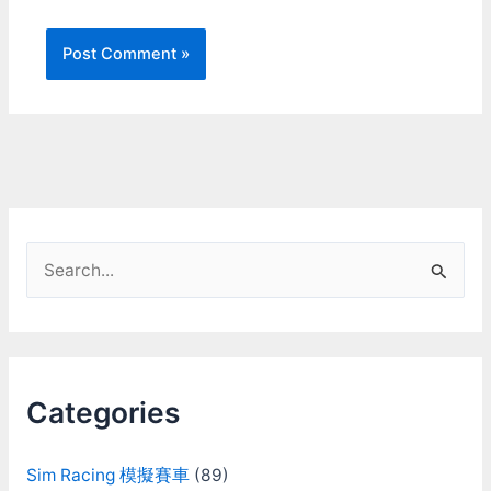
S
e
a
r
c
Categories
h
f
Sim Racing 模擬賽車
(89)