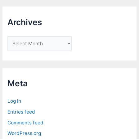
Archives
A
r
c
h
i
Meta
v
e
Log in
s
Entries feed
Comments feed
WordPress.org