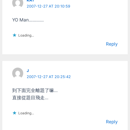
KAT
題。 問題反而是出在連絡
2007-12-27 AT 20:10:59
人、行事曆、電話撥號這些
地方， 他們看起來好像很
容易用其它軟體換掉，但不
YO Man…………
管怎麼換最終還是得叫出原
廠給的介面 例如連絡人、
Loading...
行事曆的編輯頁，電話撥號
後接聽的畫面等等 所以祈
Reply
禱吧！一樣是Android，這
些地方就得看每家廠商各憑
本事 而且還不能認真過
頭，像是HTC Sense，是
J
真的很認真作整合啦 但變
2007-12-27 AT 20:25:42
成需要的也給你，不需要的
也硬是給你，搞的肥不拉機
的看了就很難過啊！ 真的
到下面完全離題了嘛…
沒解的話，就只能刷第三方
直接從題目飛走…
韌體了，不過那又經常會遇
到硬體相容性的問題，畢竟
不是原廠啊 遊戲 我一開始
Loading...
用Xperia Play的時候，很
Reply
羡慕iOS上面很多厲害的軟
體....好啦，是遊戲。 那時