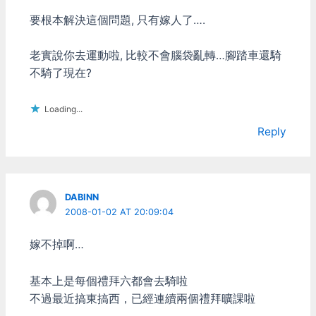
要根本解決這個問題, 只有嫁人了….
老實說你去運動啦, 比較不會腦袋亂轉…腳踏車還騎
不騎了現在?
Loading...
Reply
DABINN
2008-01-02 AT 20:09:04
嫁不掉啊…
基本上是每個禮拜六都會去騎啦
不過最近搞東搞西，已經連續兩個禮拜曠課啦