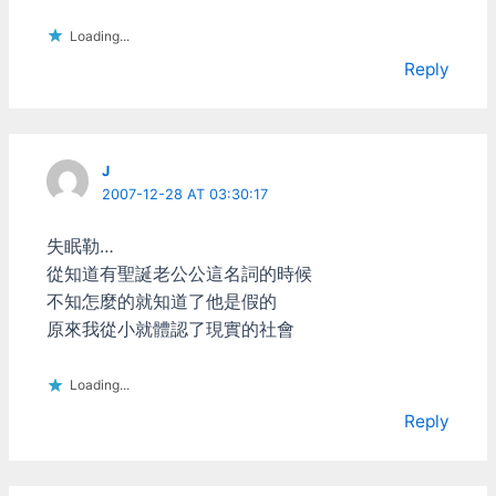
來，解析度比較固定了，開
發商應付不同硬體的經驗也
Loading...
多了(或者是google給的API
Reply
變好用了？) 解析度問題處
理的比以前好很多。出遊戲
的時候也大都會同時出給各
個平台(xbox ps3 ios
android...)，偶爾還是會有
J
些只作給iOS的遊戲倒是。
2007-12-28 AT 03:30:17
再來換iOS頭大了。 當初設
計解析度一次放大2倍(2x2)
失眠勒…
是比Google那一堆莫明奇
從知道有聖誕老公公這名詞的時候
妙解析度好很多啦，至少表
示人家有認真想過這件事，
不知怎麼的就知道了他是假的
而且起碼程式還能跑 但你
原來我從小就體認了現實的社會
用個Retina螢幕的iPad，真
的會想用那些只能跑低解析
Loading...
度、又打死不肯橫擺過來的
APP嗎？ 然後New iPad出
Reply
沒多久又給你出一個
New*2 iPad 硬體規格再往
上拉 好吧~現在狀況就變成