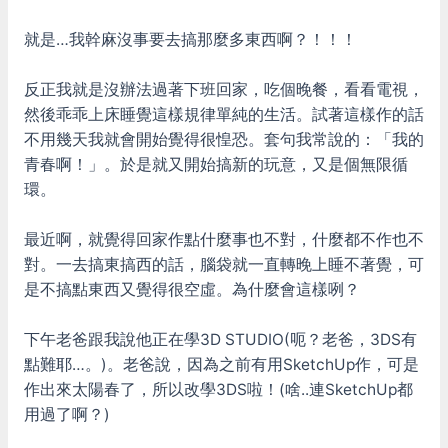
就是…我幹麻沒事要去搞那麼多東西啊？！！！
反正我就是沒辦法過著下班回家，吃個晚餐，看看電視，
然後乖乖上床睡覺這樣規律單純的生活。試著這樣作的話
不用幾天我就會開始覺得很惶恐。套句我常說的：「我的
青春啊！」。於是就又開始搞新的玩意，又是個無限循
環。
最近啊，就覺得回家作點什麼事也不對，什麼都不作也不
對。一去搞東搞西的話，腦袋就一直轉晚上睡不著覺，可
是不搞點東西又覺得很空虛。為什麼會這樣咧？
下午老爸跟我說他正在學3D STUDIO(呃？老爸，3DS有
點難耶…。)。老爸說，因為之前有用SketchUp作，可是
作出來太陽春了，所以改學3DS啦！(啥..連SketchUp都
用過了啊？)