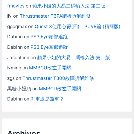
fmovies
on
蘋果小姐的大易二碼輸入法 第二版
政
on
Thrustmaster T3PA踏板拆解維修
ggqqmax
on
Quest 3使用心得(四)：PCVR篇 (精簡版)
Dabinn
on
PS3 Eye頭部追蹤
Dabinn
on
PS3 Eye頭部追蹤
JasonLien
on
蘋果小姐的大易二碼輸入法 第二版
Nming
on
MMBCU改左手開關
zgs
on
Thrustmaster T300故障拆解維修
黑糖小饅頭
on
MMBCU改左手開關
Dabinn
on
剎車還是煞車？
Archives