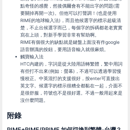
點奇怪的感覺，然後偶爾會有不能出字的問題(需
要關掉再開一次)。但他可以打聲調！(也是使用
RIME的地球輸入法)，而且他候選字的標示超級清
楚，不止出候選字而已，每個字的拆碼都老老實實
寫在上頭，對新手學習非常有幫助啊。
RIME有個很大的缺點就是鍵盤上面沒有作google
語音辦識的按鈕，要用語音輸入就很麻煩。
觸寶輸入法
HTC內建的，字詞是從大陸用語轉繁體，繁中用詞
有些打不出來(例如：螢幕)，不過可以透過學習慢
慢校正。中英混打的支援很好，按enter可直接出
英文字。候選字的標示很糟全都黏在一起，介面不
是很舒服，符號也不是很好選。不過一般用起來是
沒什麼問題。
附錄
PIME+RIME/PRIME 如何切換到繁體-台灣？