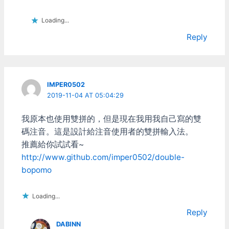
面有點陽春，要找到26個
2.8.3 Dec 17 2015 – 32位
字母開頭有些累人 刪完26
元系統請下載安裝：gcin-
Loading...
個字母之後也就好了 不過
inst.exe (Windows
Reply
2~4碼的就不容易刪了，很
XP/Vista/7 32 bit) – 64位
難從使用者字典一個一個挑
元系統請下載安裝：gcin-
出來 只能打字的時候有遇
inst64.exe (Windows
到再去改 遇到了幾次，刪
7/8/10…
了幾個詞之後，就不想這樣
IMPER0502
搞了 -------------------- 以
2019-11-04 AT 05:04:29
上都只是廢話分隔線 ------
-------------- 進入本篇主
我原本也使用雙拼的，但是現在我用我自己寫的雙
題，修改蝦拼詞庫字根表
蝦拼詞庫的壓縮包裏面附了
碼注音。這是設計給注音使用者的雙拼輸入法。
原始的字根表，跟轉換用的
推薦給你試試看~
工具程式 在字根表裏面英
http://www.github.com/imper0502/double-
文詞都排在一起很好處理
bopomo
所以直接來改字根表吧！
打開
Restore.v4.1\Xiapin4.txt
Loading...
最前面一段宣告和說明的部
份可刪 a'-…
Reply
DABINN