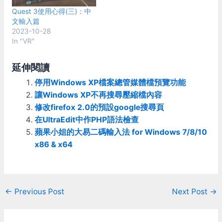
對就不太會有相容性的問題
─ ２碼人工智慧版 就像小
Quest 3使用心得(三)：中
不過會受限於原本系統詞庫
朋友摺紙飛機一樣，簡單、
文輸入篇
的操作方式 像是按space不
易學、快速。每個字只需要
2023-10-28
會直接出字，要繼續打下一
按 2 個鍵，正確率高達
In "VR"
個字或是按enter才行 這個
96% 以上。 聽起來很棒，
我是覺得還好，反正連續打
但因為他把取碼規則簡化成
的時候根本沒差 比較大的
只取頭尾兩碼，用這輸入法
延伸閱讀
缺點反而是，因為詞庫是所
一定得搭配自動選字(像是
停用Windows XP檔案總管媒體檔預覽功能
有輸入法共用，所以也會影
大易輸入法7.02人工智慧版
響到英文輸入法 如果輸入
的功能)才能解決重碼過多
讓Windows XP不再搜尋壓縮檔內容
的英文剛好是詞庫中的字根
的問題，只作出輸入法對照
修改firefox 2.0的預設google搜尋頁
按space會變成輸出中文
表格是沒什麼用的，所以網
在UltraEdit中作PHP語法檢查
字、按enter又會換行(純英
路上找不到什麼比較好的解
蘋果小姐的大易二碼輸入法 for Windows 7/8/10
模式下enter不會送英文) 就
決方法。 例如： Yahoo奇
變成只能點選提示框才能送
摩輸入法(Yahoo keykey)
x86 & x64
出英文 為了避免這種情況
本以為有自動選字，就作了
字根編排的時候就作了一些
大易2碼的輸入法對應表放
處理 把a~z的英文字母，和
進去試，發現只有他裏面只
一些2~4個字母的短單字也
有注音輸入法才有自動選字
Post
←
Previous Post
Next Post
→
作成字根，優先排在中文字
功能。 大易二碼版(7.02)在
navigation
之前 讓英文輸入法的問題
Windows 7.0復活 這篇作者
減到最小 但這樣作在中文
提到Windows 7切換到傳統