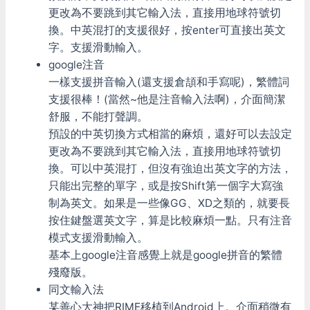
更改為不要跳到其它輸入法，直接用地球符號切
換。中英混打的支援很好，按enter可直接出英文
字。支援滑動輸入。
google注音
一樣支援拼音輸入(還支援倉頡和手寫呢)，繁體詞
支援很棒！(當然~他是注音輸入法啊)，介面簡潔
舒服，不能打聲調。
預設的中英切換方式相當的麻煩，還好可以去設定
更改為不要跳到其它輸入法，直接用地球符號切
換。可以中英混打，但沒有強迫出英文字的方法，
只能出完整的單字，或是按Shift第一個字大寫強
制為英文。如果是一些像GG、XD之類的，就要長
按住鍵盤選英文字，算是比較麻煩一點。只有注音
模式支援滑動輸入。
基本上google注音感覺上就是google拼音的繁體
殘廢版。
同文輸入法
某善心大神把RIME移植到Android上。介面稍微有