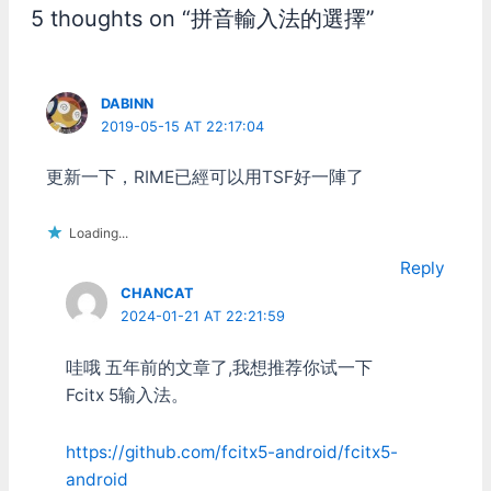
輸入法狀態下頭就大了 連
配色，或是Aero的話把工作
5 thoughts on “拼音輸入法的選擇”
續打字特別是一碼字、兩碼
列拉到左邊，就可以使用大
字的時候，經常會冒出預料
易二碼。只可惜這沒法用在
之外的英文來 例如打"a "的
64位元的Windows上。
時候，第一個候選字不
Win 7 大易綜合隨身版 這篇
DABINN
是"對"，而是a 二碼字剛好
的說明提到裏面的”二碼大
2019-05-15 AT 22:17:04
對應到英文詞的，像是"po
易”是指大易簡碼，並非智
個"，"to 可" 也會先出英文
慧選字的大易二碼，所以也
更新一下，RIME已經可以用TSF好一陣了
詞 而且，還有三碼、四碼
不是我們想要的。 找不到
的英文詞的情況呢 你永遠
現成能用的，只好自己兜了
也想像不到他什麼時候會冒
一個可以自動選字的大易二
Loading...
出英文來 所以刪掉這些字
碼輸入法出來，蘋果小姐試
根吧！雖然這麼搞原本的英
用之後覺得不錯開心，叫我
Reply
文輸入法會變很難用 不過
一定要和各位大易二碼的受
CHANCAT
反正英文輸入早就被詞庫毀
害者使用者一起分享。 下
2024-01-21 AT 22:21:59
了 直接改用中文輸入法作
載 先安裝輸入法平台 使用
中文混打(用enter送出英
gcin作為大易2碼的輸入法
哇哦 五年前的文章了,我想推荐你试一下
文)，反而還比較方便 但說
平台。 gcin的自動選字能
Fcitx 5输入法。
要刪字根，倒也不是那麼輕
夠支援任意輸入法表格，這
鬆 字母的對應還好處理，
是絕大部份輸入法平台沒法
就去iPad的使用者字典裏
作到的，所以他非常適合用
https://github.com/fcitx5-android/fcitx5-
面，一個一個找來刪掉就行
來實現大易二碼的自動選字
android
了 雖然iOS的使用者字典介
功能。 gcin Windows