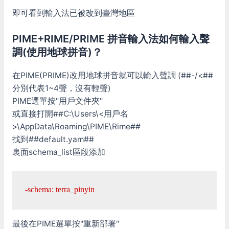
即可看到輸入法已被改到臺灣地區
PIME+RIME/PRIME 拼音輸入法如何輸入聲
調(使用地球拼音)？
在PIME(PRIME)改用地球拼音就可以輸入聲調 (##-/<##
分別代表1~4聲，沒有輕聲)
PIME選單按"用戶文件夾"
或直接打開##C:\Users\<用戶名
>\AppData\Roaming\PIME\Rime##
找到##default.yam##
裏面schema_list區段添加
-schema: terra_pinyin
最後在PIME選單按"重新部署"