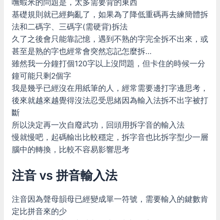
嘸蝦米的問題是，太多需要背的東西
基礎規則就已經夠亂了，如果為了降低重碼再去練簡體拆
法和二碼字、三碼字(需硬背)拆法
久了之後會只能靠記憶，遇到不熟的字完全拆不出來，或
甚至是熟的字也經常會突然忘記怎麼拆…
雖然我一分鐘打個120字以上沒問題，但卡住的時候一分
鐘可能只剩2個字
我是幾乎已經沒在用紙筆的人，經常需要邊打字邊思考，
後來就越來越覺得沒法忍受思緒因為輸入法拆不出字被打
斷
所以決定再一次自廢武功，回頭用拆字音的輸入法
慢就慢吧，起碼輸出比較穩定，拆字音也比拆字型少一層
腦中的轉換，比較不容易影響思考
注音 vs 拼音輸入法
注音因為聲母韻母已經變成單一符號，需要輸入的鍵數肯
定比拼音來的少