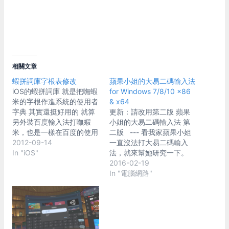
相關文章
蝦拼詞庫字根表修改
蘋果小姐的大易二碼輸入法
iOS的蝦拼詞庫 就是把嘸蝦
for Windows 7/8/10 x86
米的字根作進系統的使用者
& x64
字典 其實還挺好用的 就算
更新：請改用第二版 蘋果
另外裝百度輸入法打嘸蝦
小姐的大易二碼輸入法 第
米，也是一樣在百度的使用
二版 --- 看我家蘋果小姐
者詞典外掛蝦米字根 原理
2012-09-14
一直沒法打大易二碼輸入
其實是一樣的 而且百度輸
In "iOS"
法，就來幫她研究一下。
入法一來需要JB才能用，
大易二碼因為原公司已經多
2016-02-19
二來經常有些不相容的情況
年沒有出新版，在
In "電腦網路"
例如，新版的facebook
Vista/Win7之後就沒法用，
5.0，只要有裝百度輸入
等於各位大易輸入法的受害
法，滑動主畫面放開的時候
者在學習大易二碼之後被原
必定閃退 蝦拼因為是用系
公司放生了，哭哭。 大易
統內建輸入法外掛詞庫，相
網頁上的說明 大易輸入法