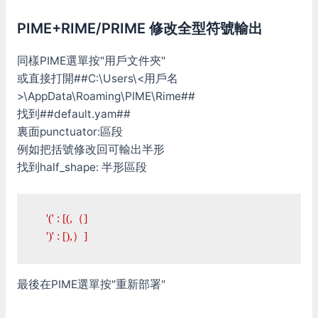
PIME+RIME/PRIME 修改全型符號輸出
同樣PIME選單按"用戶文件夾"
或直接打開##C:\Users\<用戶名
>\AppData\Roaming\PIME\Rime##
找到##default.yam##
裏面punctuator:區段
例如把括號修改回可輸出半形
找到half_shape: 半形區段
    '(' : [(,（]

    ')' : [),）]
最後在PIME選單按"重新部署"