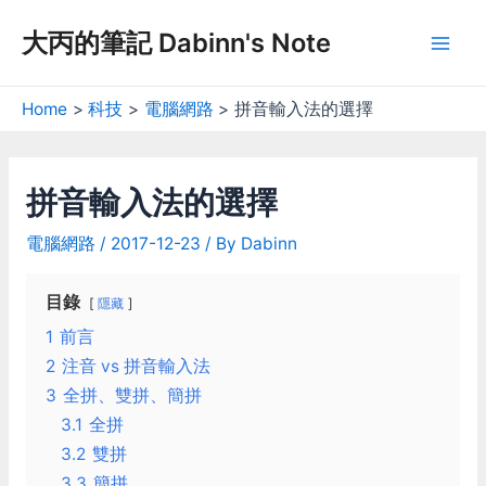
Skip
大丙的筆記 Dabinn's Note
to
Mai
content
Men
Home
科技
電腦網路
拼音輸入法的選擇
拼音輸入法的選擇
電腦網路
/
2017-12-23
/ By
Dabinn
目錄
隱藏
1
前言
2
注音 vs 拼音輸入法
3
全拼、雙拼、簡拼
3.1
全拼
3.2
雙拼
3.3
簡拼