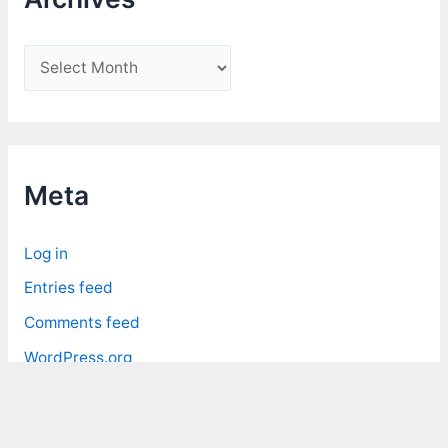
A
r
c
h
i
Meta
v
e
Log in
s
Entries feed
Comments feed
WordPress.org