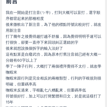
前言
我在一開始是打注音(ㄅ半)，打到大概可以盲打，選字順
序都背起來的那種程度
後來微軟出了新注音，為了他的標點符號比較好打，就改
用新注音
打了幾年之後覺得越打越不舒服，因為覺得明明手速可以
打很快，卻要一直停下來回頭糾正選錯的字
後來就想說換個拆字的輸入法好了
這有點算是自廢武功，因為原本打舊注音就已經有大概一
分鐘有60字以上了
學了一陣子行列，大概打了兩個禮拜覺得不太行，就改學
嘸蝦米
嘸蝦米跟行列是完全相反的兩種類型，行列的字根規則很
明確，但重碼率高
嘸蝦米反過來，字根亂七八糟亂來，但重碼率低
符號很好打，加上可以打簡繁體和日文，於是就這樣打了
15年