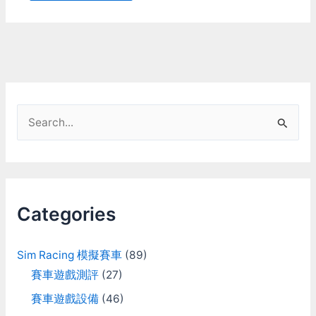
S
e
a
r
c
Categories
h
f
Sim Racing 模擬賽車
(89)
o
賽車遊戲測評
(27)
r
賽車遊戲設備
(46)
: