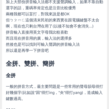
加上大部份拼音輸入法都不支援聲調輸入，如果不靠自動
選字的話，重碼率肯定也是注音比較優秀
兩種我都可以盲打，對我來說是都OK
但ㄅㄆㄇㄈ這個清末民初的東西實在跟電腦鍵盤不太合
啊，現在也只剩台灣在用了(以後不知會不會消失…)
拼音輸入直接用英文字母我比較喜歡
而且現在拼音用的廣，輸入法的選擇多
然後也是可以找到可輸入聲調的拼音輸入法
所以還是再學一下拼音吧
全拼、雙拼、簡拼
全拼
一般的拼音方式，最主要問題是一些常用的聲母韻母得打
好幾個字(比如說"因"得打ing，"央"得打yang)，造成輸入
鍵數過高。