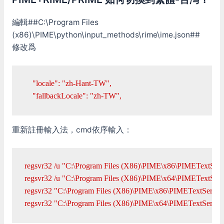
編輯##C:\Program Files
(x86)\PIME\python\input_methods\rime\ime.json##
修改爲
    "locale": "zh-Hant-TW",

    "fallbackLocale": "zh-TW",
重新註冊輸入法，cmd依序輸入：
regsvr32 /u "C:\Program Files (X86)\PIME\x86\PIMETextServic
regsvr32 /u "C:\Program Files (X86)\PIME\x64\PIMETextServic
regsvr32 "C:\Program Files (X86)\PIME\x86\PIMETextService.
regsvr32 "C:\Program Files (X86)\PIME\x64\PIMETextService