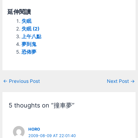
年代還算能玩的PC賽車遊
戲說實在沒什麼選擇，只能
延伸閱讀
眼巴巴的看著家機的賽車遊
失眠
戲流口水。NFS一代其實不
算早期了，不過同時期PC
失眠 (2)
上這種開跑車的大概也只有
上午八點
TestDrive(名車大賽)系列比
夢到鬼
較能看而已。簡單說就是，
恐佈夢
沒一個能打的。 2代
(1997) SE版剛好搭上3dfx
巫毒加速卡的風潮，那時候
光是看到車體鈑金會反光就
已經高潮了... 3代: 熱力追
Post
←
Previous Post
Next Post
→
緝Hot Pursuit (1998) 那年
navigation
頭的賽車遊戲很愛做被警察
追，Hot Pursuit反過來讓你
可以當警察追別人，喜不喜
5 thoughts on “撞車夢”
歡？開不開心？ 4代: 致命
追擊High Stakes (1999)
遊戲封面就直接是法拉利大
戰保時捷，支援那時才剛開
HORO
始普及(以台灣來講)的區網
2009-08-09 AT 22:01:40