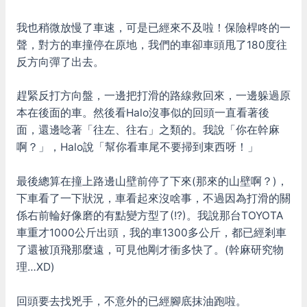
我也稍微放慢了車速，可是已經來不及啦！保險桿咚的一
聲，對方的車撞停在原地，我們的車卻車頭甩了180度往
反方向彈了出去。
趕緊反打方向盤，一邊把打滑的路線救回來，一邊躲過原
本在後面的車。然後看Halo沒事似的回頭一直看著後
面，還邊唸著「往左、往右」之類的。我說「你在幹麻
啊？」，Halo說「幫你看車尾不要掃到東西呀！」
最後總算在撞上路邊山壁前停了下來(那來的山壁啊？)，
下車看了一下狀況，車看起來沒啥事，不過因為打滑的關
係右前輪好像磨的有點變方型了(!?)。我說那台TOYOTA
車重才1000公斤出頭，我的車1300多公斤，都已經剎車
了還被頂飛那麼遠，可見他剛才衝多快了。(幹麻研究物
理…XD)
回頭要去找兇手，不意外的已經腳底抹油跑啦。