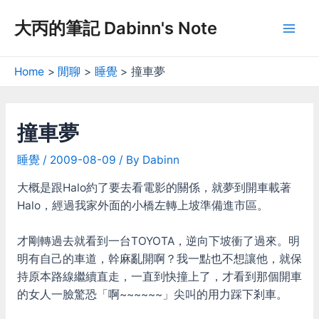
Skip
大丙的筆記 Dabinn's Note
to
Mai
content
Men
Home
閒聊
睡覺
撞車夢
撞車夢
睡覺
/
2009-08-09
/ By
Dabinn
大概是跟Halo約了要去看電影的關係，就夢到開車載著
Halo，經過我家外面的小橋左轉上坡準備進市區。
才剛轉過去就看到一台TOYOTA，逆向下坡衝了過來。明
明有自己的車道，幹麻亂開啊？我一點也不想讓他，就保
持原本路線繼續直走，一直到快撞上了，才看到那個開車
的女人一臉驚恐「啊~~~~~~」尖叫的用力踩下剎車。