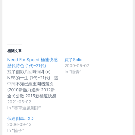
相關文章
Need For Speed 極速快感
買了Solio
歷代特色 (1代~21代)
2009-05-07
找了個影片回味阿斗(x)
In "睡覺"
NFS的一生 (1代~21代) 這
中間不知已經重開機幾次
(2010新熱力追緝 2012新
全民公敵 2015新極速快感
2020新熱力追緝
2021-06-02
remaster....) 每次都說要回
In "賽車遊戲測評"
歸中出重返農藥 結果只看
低速倒車…XD
到換湯不換藥 不禁回想了
2006-09-13
下當年NFS吸引人的到底是
In "輪子"
哪些地方.... 1代 (1994) 那