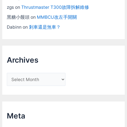
zgs
on
Thrustmaster T300故障拆解維修
黑糖小饅頭
on
MMBCU改左手開關
Dabinn
on
剎車還是煞車？
Archives
A
r
c
h
i
Meta
v