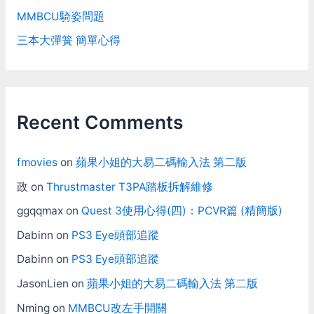
MMBCU騎姿問題
三本大彈簧 簡單心得
Recent Comments
fmovies
on
蘋果小姐的大易二碼輸入法 第二版
政
on
Thrustmaster T3PA踏板拆解維修
ggqqmax
on
Quest 3使用心得(四)：PCVR篇 (精簡版)
Dabinn
on
PS3 Eye頭部追蹤
Dabinn
on
PS3 Eye頭部追蹤
JasonLien
on
蘋果小姐的大易二碼輸入法 第二版
Nming
on
MMBCU改左手開關