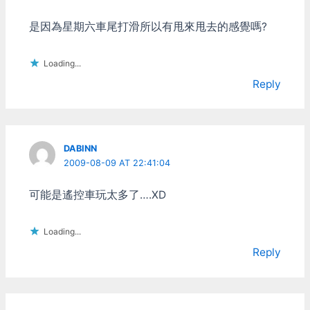
多人對戰，滿足想開名車對
幹的心，那時光是連線就可
是因為星期六車尾打滑所以有甩來甩去的感覺嗎?
以玩好久了。這是最早開始
有車損系統的一代，我也是
那時候開始喜歡有車損的感
Loading...
覺(玩起來才會謹慎啊) 5代:
Reply
保時捷的榮耀 (2000) 不用
說經典中的經典，剛好又是
2000年出的(又叫Porsche
2000)。不但收錄歷代
Porsche，還有各種駕駛考
DABINN
驗，不禁讓人覺得他根本是
2009-08-09 AT 22:41:04
賽車模擬器....以當代的眼光
來看的話啦。 6代: 熱力追
可能是遙控車玩太多了….XD
緝2 就熱力追緝加強版吧，
加強了什麼我也忘了 7/8代:
Underground 1/2
Loading...
(2002/2003) 這兩代我也
玩挺久的，主要就是能改車
Reply
吧！能改就是爽啊，然後同
時也發現改車系統的缺點....
能改車就很難作出車損。然
後這兩代音樂超棒的，另外