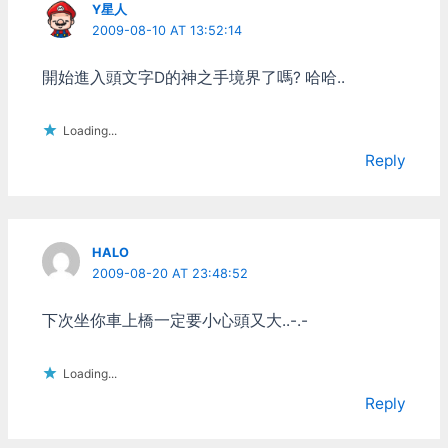
Y星人
就是UG2的導入動態模糊效
2009-08-10 AT 13:52:14
果，讓人眼睛都快瞎了。 9
代: 全民公敵Most Wanted
BMW M3 GTR實在太帥了
開始進入頭文字D的神之手境界了嗎? 哈哈..
啊啊啊，然後沒印象了....記
得比較有趣的是可以多路線
Loading...
跑法吧，有時抄捷徑可以跑
比較快。忘記是不是前幾代
Reply
就已經有。 --- ...再來就開
始覺得有點乏味了，好像玩
來玩去也就差不多就那樣，
10代carbon我就沒玩，12
代Undercover我也只記得
HALO
是真人"高清"拍攝，裏面有
2009-08-20 AT 23:48:52
個叫Maggie…
下次坐你車上橋一定要小心頭又大..-.-
Loading...
Reply