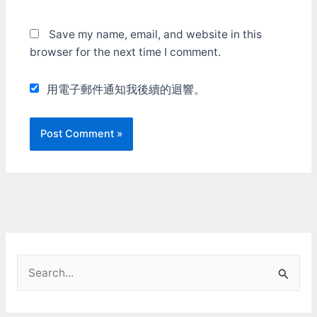
Save my name, email, and website in this
browser for the next time I comment.
用電子郵件通知我後續的迴響。
S
e
a