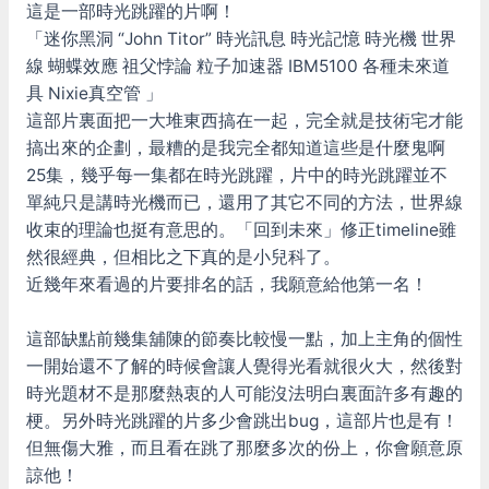
這是一部時光跳躍的片啊！
「迷你黑洞 “John Titor” 時光訊息 時光記憶 時光機 世界
線 蝴蝶效應 祖父悖論 粒子加速器 IBM5100 各種未來道
具 Nixie真空管 」
這部片裏面把一大堆東西搞在一起，完全就是技術宅才能
搞出來的企劃，最糟的是我完全都知道這些是什麼鬼啊
25集，幾乎每一集都在時光跳躍，片中的時光跳躍並不
單純只是講時光機而已，還用了其它不同的方法，世界線
收束的理論也挺有意思的。「回到未來」修正timeline雖
然很經典，但相比之下真的是小兒科了。
近幾年來看過的片要排名的話，我願意給他第一名！
這部缺點前幾集舖陳的節奏比較慢一點，加上主角的個性
一開始還不了解的時候會讓人覺得光看就很火大，然後對
時光題材不是那麼熱衷的人可能沒法明白裏面許多有趣的
梗。另外時光跳躍的片多少會跳出bug，這部片也是有！
但無傷大雅，而且看在跳了那麼多次的份上，你會願意原
諒他！