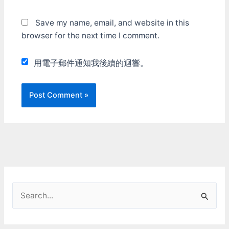
Save my name, email, and website in this
browser for the next time I comment.
用電子郵件通知我後續的迴響。
S
e
a