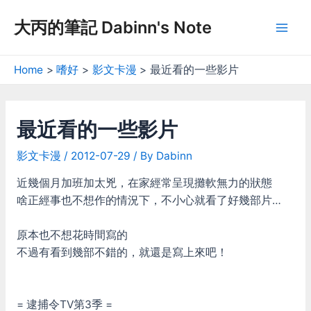
Skip
大丙的筆記 Dabinn's Note
to
Mai
content
Men
Home
嗜好
影文卡漫
最近看的一些影片
最近看的一些影片
影文卡漫
/
2012-07-29
/ By
Dabinn
近幾個月加班加太兇，在家經常呈現攤軟無力的狀態
啥正經事也不想作的情況下，不小心就看了好幾部片…
原本也不想花時間寫的
不過有看到幾部不錯的，就還是寫上來吧！
= 逮捕令TV第3季 =