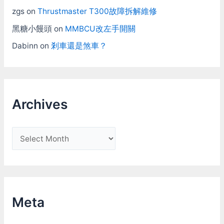
zgs
on
Thrustmaster T300故障拆解維修
黑糖小饅頭
on
MMBCU改左手開關
Dabinn
on
剎車還是煞車？
Archives
A
r
c
h
i
Meta
v