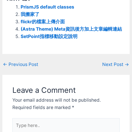
PrismJS default classes
我搬家了
flickr的檔案上傳介面
(Astra Theme) Meta資訊後方加上文章編輯連結
SetPoint指標移動設定說明
Post
←
Previous Post
Next Post
→
navigation
Leave a Comment
Your email address will not be published.
Required fields are marked
*
Type
here..