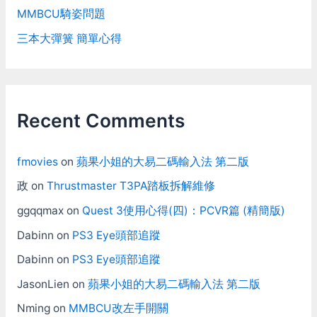
MMBCU騎姿問題
三本大彈簧 簡單心得
Recent Comments
fmovies
on
蘋果小姐的大易二碼輸入法 第二版
政
on
Thrustmaster T3PA踏板拆解維修
ggqqmax
on
Quest 3使用心得(四)：PCVR篇 (精簡版)
Dabinn
on
PS3 Eye頭部追蹤
Dabinn
on
PS3 Eye頭部追蹤
JasonLien
on
蘋果小姐的大易二碼輸入法 第二版
Nming
on
MMBCU改左手開關