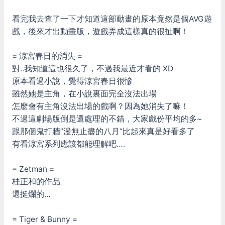
看完我去查了一下才知道這部動畫的原本竟然是個AVG遊
戲，後來才出動畫版，遊戲弄成這樣真的很扯啊！
= 涼宮春日的消失 =
對..我知道這也很久了，不過我最近才看的 XD
原本看過小說，覺得涼宮春日很慘
雖然她是主角，在小說裏面完全沒法出場
怎麼會有主角沒法出場的戲啊？因為她消失了嘛！
不過這劇場版倒是還處理的不錯，大家戲份平均的多~
跟那個鬼打牆”漫無止盡的八月”比起來真是好看多了
有看涼宮系列應該都能理解吧….
= Zetman =
桂正和的作品
還挺爛的…
= Tiger & Bunny =