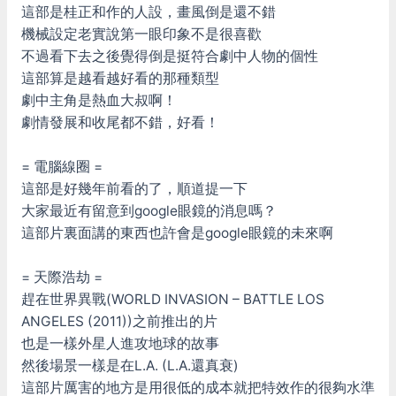
這部是桂正和作的人設，畫風倒是還不錯
機械設定老實說第一眼印象不是很喜歡
不過看下去之後覺得倒是挺符合劇中人物的個性
這部算是越看越好看的那種類型
劇中主角是熱血大叔啊！
劇情發展和收尾都不錯，好看！
= 電腦線圈 =
這部是好幾年前看的了，順道提一下
大家最近有留意到google眼鏡的消息嗎？
這部片裏面講的東西也許會是google眼鏡的未來啊
= 天際浩劫 =
趕在世界異戰(WORLD INVASION – BATTLE LOS
ANGELES (2011))之前推出的片
也是一樣外星人進攻地球的故事
然後場景一樣是在L.A. (L.A.還真衰)
這部片厲害的地方是用很低的成本就把特效作的很夠水準