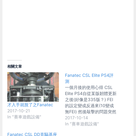
相關文章
Fanatec CSL Elite PS4評
測
一個月後的使用心得 CSL
Elite PS4自從某版韌體更新
之後(好像是335版？) FEI
才入手就脫了之Fanatec
的設定變成反過來(10變成
2017-10-21
無FEI) 然後敲擊的問題突然
In "賽車遊戲設備"
就大幅改善了，不知怎麼辦
2017-10-14
到的。 目前用起來覺得還
In "賽車遊戲設備"
OK，可能也是比較習慣了
Fanatec CSL DD直驅基座
他偶爾會有些聲音 用久了