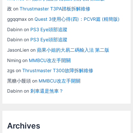
政
on
Thrustmaster T3PA踏板拆解維修
ggqqmax
on
Quest 3使用心得(四)：PCVR篇 (精簡版)
Dabinn
on
PS3 Eye頭部追蹤
Dabinn
on
PS3 Eye頭部追蹤
JasonLien
on
蘋果小姐的大易二碼輸入法 第二版
Nming
on
MMBCU改左手開關
zgs
on
Thrustmaster T300故障拆解維修
黑糖小饅頭
on
MMBCU改左手開關
Dabinn
on
剎車還是煞車？
Archives