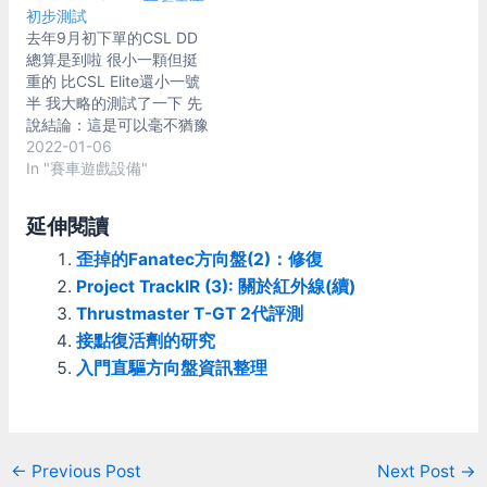
初步測試
覺得方向盤手感也很好，甚
去年9月初下單的CSL DD
至比Thrustmaster的599
總算是到啦 很小一顆但挺
alcantara還順手 (599的覺
重的 比CSL Elite還小一號
得握起來有點粗大的感覺)
半 我大略的測試了一下 先
力道的話，拿去跟朋友的
說結論：這是可以毫不猶豫
T300同時比較，突然覺得
100%推薦的好基座 一開始
2022-01-06
T300怎麼變的軟綿綿的 突
測試的前半小時我以為他完
In "賽車遊戲設備"
然覺得人的記憶真是不可
蛋了，跟CSL-E同設定下回
靠，我以前也用T300，一
盤竟然慢的離譜 後來才發
直覺得力道還蠻夠的...前後
延伸閱讀
現是我上次在測試一個CM
也才一個多月沒碰而已 我
的設定忘了改回來 弄回正
歪掉的Fanatec方向盤(2)：修復
覺得CSL Elite PS4整體來
常設定之後，回盤速度和
講算是不錯，我自己是用的
Project TrackIR (3): 關於紅外線(續)
Damper的平衡非常好調 方
挺好的 但還是不太敢推薦
Thrustmaster T-GT 2代評測
向盤運作絲滑的順暢 原廠
給大家，畢竟敲擊聲或可能
接點復活劑的研究
調校的很好完全沒有奇怪的
會有一些小毛病還是得注意
敲擊感，細節也能完整保留
入門直驅方向盤資訊整理
才行 初步使用心得 昨天又
不會被糊化掉 好基座！真
寄到2箱包裏，方向盤本體
的是好基座！老手適合，新
寄到了，只剩LC kit還在流
手也很容易上手 要說我比
浪，就先把方向盤裝起來，
較不滿意的地方是他把方向
然後稍微試了一下 之前有
Post
←
Previous Post
Next Post
→
盤上的選單改到太簡化了，
說過CSL有敲擊聲的問題，