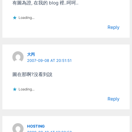
令都比screen長。
有圖為證, 在我的 blog 裡..呵呵..
SCREEN的內定prefix是
[ctrl-a] TMUX的內定prefix
Loading...
是[ctrl-b] 因大家習慣的
prefix不見得相同 以下統一
Reply
以[prefix]表示 TMUX 進入
TMUX $ tmux 列出現有的
session $ tmux ls 繼續之
前的session $ tmux
大丙
attach {session name} 繼
2007-09-08 AT 20:51:51
續之前的session, 並把其它
開著的地方detach $ tmux
attach -d…
圖在那啊?沒看到說
Loading...
Reply
HOSTING