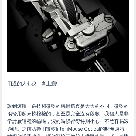
用過的人都說：會上癮!
說到滾輪，羅技和微軟的機構還真是大大的不同。微軟的
滾輪用起來軟棉棉的，甚至是完全沒有段數。我個人是非
常討厭這種滾輪啦，滾的時候都得特別小心，不然容易滾
過頭。之前我換用微軟IntelliMouse Optical的時候還特