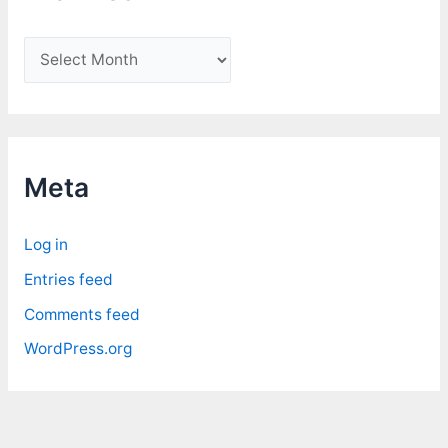
A
r
c
h
i
Meta
v
e
Log in
s
Entries feed
Comments feed
WordPress.org