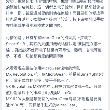
分明，但當你用力推他的時候，他會”自動換檔”變成無段
的滾輪快速轉動。這一切都是電子控制，操作起來就像自
排車一樣，甚至還感覺的到他在換檔！而且要把他變成手
排也是可以的，軟體中也提供了設定，按下滾輪可以手動
在精準或平滑兩種模式之間切換。
可惜的是，只有某些MicroGear的滑鼠真正搭載了
SmartShift，其它的只能用機械結構決定”要固定在那一
檔”。雖然說不使用電子結構有可靠性、體積、省電等優
勢，不過一切都是爽度的問題啊!!
來看看現在羅技使用MicroGear滾輪的滑鼠：
MX Revolution: 第一個MicroGear，並搭載SmartShift技
術，電子式自動切換，幾乎是鼠王了。
VX Revolution: MX的弟弟，科技力當然要低一點。只能
使用滑鼠底下的撥桿手動切換MicroGear。
MX 620: 大概是最便宜的MicroGear滑鼠(不過也是要將
近2000元)，同樣是手動式的MicroGear。