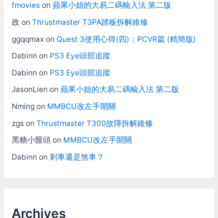
fmovies
on
蘋果小姐的大易二碼輸入法 第二版
政
on
Thrustmaster T3PA踏板拆解維修
ggqqmax
on
Quest 3使用心得(四)：PCVR篇 (精簡版)
Dabinn
on
PS3 Eye頭部追蹤
Dabinn
on
PS3 Eye頭部追蹤
JasonLien
on
蘋果小姐的大易二碼輸入法 第二版
Nming
on
MMBCU改左手開關
zgs
on
Thrustmaster T300故障拆解維修
黑糖小饅頭
on
MMBCU改左手開關
Dabinn
on
剎車還是煞車？
Archives