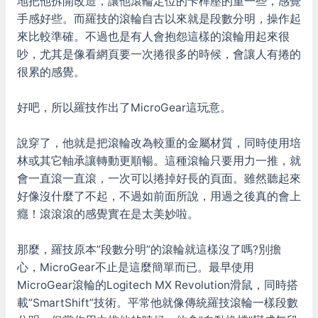
地把他拆開改造，讓他滾輪定位的卡榫壓的重一些，感覺
手感好些。而羅技的滾輪自古以來就是段數分明，操作起
來比較準確。不過也是有人會抱怨這樣的滾輪用起來很
吵，尤其是像看網頁要一次捲很多的時候，會讓人有捲的
很累的感覺。
好吧，所以羅技作出了MicroGear這玩意。
說穿了，他就是把滾輪改為較重的金屬材質，同時使用培
林或其它軸承讓轉動更順暢。這種滾輪只要用力一推，就
會一直滾一直滾，一次可以捲掉好長的頁面。雖然聽起來
好像沒什麼了不起，不過如前面所說，用過之後真的會上
癮！滾滾滾的感覺實在是太美妙啦。
那麼，羅技原本”段數分明”的滾輪就這樣沒了嗎?別擔
心，MicroGear不止是這麼簡單而已。最早使用
MicroGear滾輪的Logitech MX Revolution滑鼠，同時搭
載”SmartShift”技術。平常他就像傳統羅技滾輪一樣段數