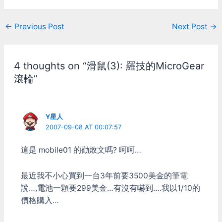
窗格，screen只能用鍵盤切
換 tmux可以用滑鼠調整窗
Post
←
Previous Post
Next Post
→
格大小，screen只能用指令
切換 tmux可以用滑鼠滾輪
navigation
捲動buffer，screen只能用
指令切換 tmux有同時對多
4 thoughts on “滑鼠(3): 羅技的MicroGear
窗格輸入的特異功能(但用
到機會不多就是) tmux為
滾輪”
client-server架構，遠比
screen輕量。視窗開越多差
距越大。 tmux的指令在cli
和內部都可以使用，而且都
Y星人
一樣，不需要另外記。
2007-09-08 AT 00:07:57
tmux仍在持續更新，
screen已經很多年沒有變動
這是 mobile01 的勸敗文嗎? 呵呵…
了。 tmux缺點： screen比
tmux有名，在公用的伺服
最近我不小心買到一台3年前要3500美金的筆電
器上頂多只會有screen，
tmux得自己想辦法。
說…,電池一顆要299美金…有沒有嚇到….我以1/10的
screen內建telnet和serial
價格購入…
的client(不過我也沒用過就
是), tmux沒有 tmux許多指