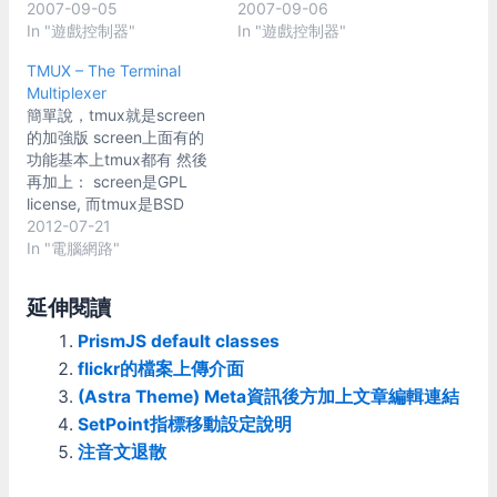
2007-09-05
2007-09-06
In "遊戲控制器"
In "遊戲控制器"
TMUX – The Terminal
Multiplexer
簡單說，tmux就是screen
的加強版 screen上面有的
功能基本上tmux都有 然後
再加上： screen是GPL
license, 而tmux是BSD
license，使用上更自由
2012-07-21
tmux可以直接切換session
In "電腦網路"
, screen只能退出再進另一
個session tmux可以開水
延伸閱讀
平/垂直分割窗格(pane)，
screen只能開水平視窗
PrismJS default classes
tmux的窗格可以任意移
flickr的檔案上傳介面
動、排列，甚至可以移出成
(Astra Theme) Meta資訊後方加上文章編輯連結
為獨立視窗，或在session
SetPoint指標移動設定說明
間移動 detach session
後，tmux會記得先前的視
注音文退散
窗分割，而screen會忘光光
tmux可以用滑鼠切換視窗/