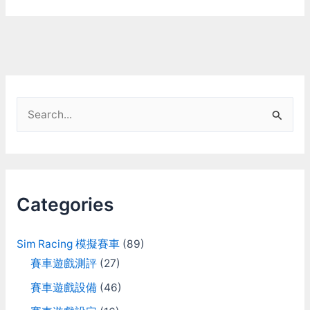
S
e
a
r
c
Categories
h
f
Sim Racing 模擬賽車
(89)
o
賽車遊戲測評
(27)
r
賽車遊戲設備
(46)
: