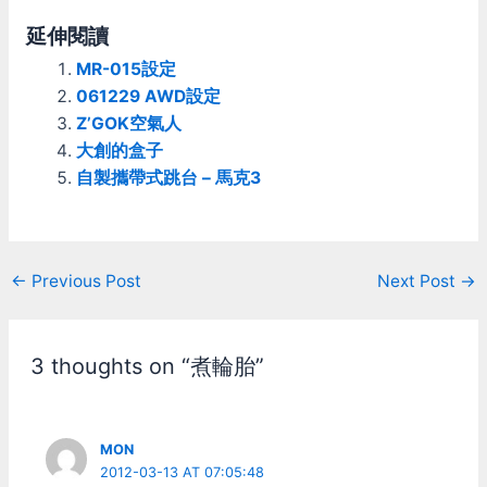
發，最後PCars倉促發行，
後段的時間大部份都拿去作
延伸閱讀
遊戲器版本了。他看起來就
MR-015設定
像個未完成品，還有一堆問
題需要修正；但此刻SMS直
061229 AWD設定
接宣佈開發新一代PCars 2
Z’GOK空氣人
的消息，不禁讓人懷疑他是
大創的盒子
否會把PCars認真修到好。
自製攜帶式跳台 – 馬克3
在這之後他持續作了一些更
新(即使是為了DLC)，一直
到2016年11月22的patch
11.2為止，一共出了11個主
要版本的patch (資料來
Post
←
Previous Post
Next Post
→
源)。 先說結論 我直接先
navigation
說結論，免得看細節太累
了。 評斷pcars是件困難的
事，很難說準確的說出他倒
3 thoughts on “煮輪胎”
底問題出在哪 可以確定的
就是一個字：「怪！」 處
處都充滿驚奇，跳動的路
面，被鏟起的車子，感覺奇
MON
怪的物理 計畫很大，想的
2012-03-13 AT 07:05:48
很多，但執行能力太差，造