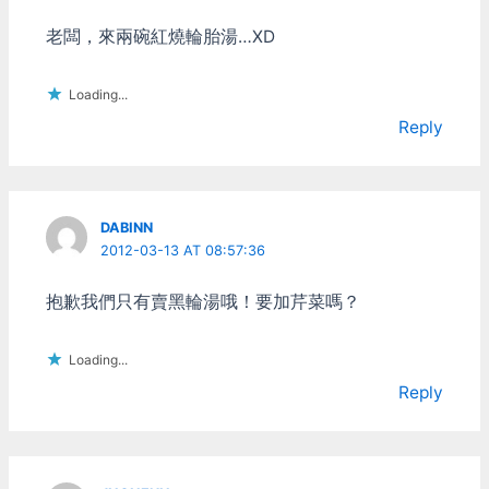
成作品呈現出來的是一個未
老闆，來兩碗紅燒輪胎湯…XD
完成的狀態。 另外糟糕的
混音，以及所有車輛都轉向
不足的反應，也是讓人玩不
Loading...
下去的地方。 這個測試很
Reply
令人不耐，斷斷續續花幾天
耐著性子，每次都是無趣，
受不了跳出 如果您有興趣
研究他怎麼個爛法，就請跟
我一起耐著性子，繼續看下
DABINN
去…。 畫面 畫面就不用多
2012-03-13 AT 08:57:36
說了，擬真系中最優。但色
調之類的有點讓人太膩，且
抱歉我們只有賣黑輪湯哦！要加芹菜嗎？
整體氣氛還是追不上GT系
列。 評分 畫面：8/10 車種
詳細的車輛列表可參考這
Loading...
篇。 他大部份都是賽車+不
知名廠牌的車，市售車很
Reply
少，尤其是日本車。 就算
把12個DLC全都算上，日本
車市售車也只有：
Mitsubishi Lancer Evo VI