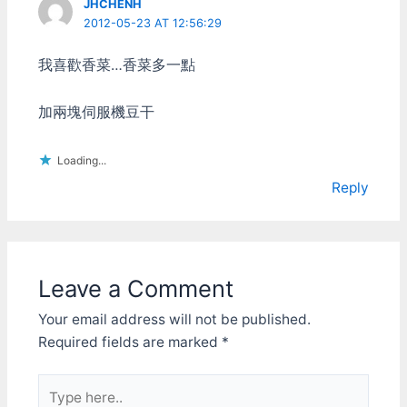
JHCHENH
Mitsubishi Lancer Evo IX
2012-05-23 AT 12:56:29
Mitsubishi Lancer Evo X
Toyota…
我喜歡香菜…香菜多一點
加兩塊伺服機豆干
Loading...
Reply
Leave a Comment
Your email address will not be published.
Required fields are marked
*
Type