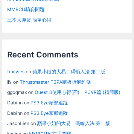
MMBCU騎姿問題
三本大彈簧 簡單心得
Recent Comments
fmovies
on
蘋果小姐的大易二碼輸入法 第二版
政
on
Thrustmaster T3PA踏板拆解維修
ggqqmax
on
Quest 3使用心得(四)：PCVR篇 (精簡版)
Dabinn
on
PS3 Eye頭部追蹤
Dabinn
on
PS3 Eye頭部追蹤
JasonLien
on
蘋果小姐的大易二碼輸入法 第二版
Nming
on
MMBCU改左手開關