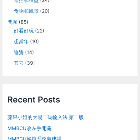
遙控和模型
(24)
食物和風景
(20)
閒聊
(85)
好看好玩
(22)
想當年
(10)
睡覺
(14)
其它
(39)
Recent Posts
蘋果小姐的大易二碼輸入法 第二版
MMBCU改左手開關
MMBCU操控系改裝建議