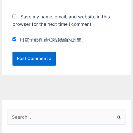
Save my name, email, and website in this
browser for the next time I comment.
用電子郵件通知我後續的迴響。
S
e
a