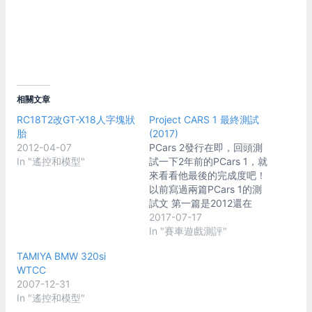
相關文章
RC18T2改GT-X18人字塊狀
Project CARS 1 最終測試
胎
(2017)
2012-04-07
PCars 2發行在即，回頭測
In "遙控和模型"
試一下2年前的PCars 1，就
來看看他最後的完成度吧！
以前寫過兩篇PCars 1的測
試文 第一篇是2012還在
Pre-alpha的階段，我是他
2017-07-17
的早期贊助者, 對Pcar充滿
In "賽車遊戲測評"
期待。 Project C.A.R.S 初
TAMIYA BMW 320si
步測試 第二篇是2014年，
WTCC
已接近發行日了但開發進度
2007-12-31
看起來不行 Project cars 心
In "遙控和模型"
得 (2014) 經過3年多的開