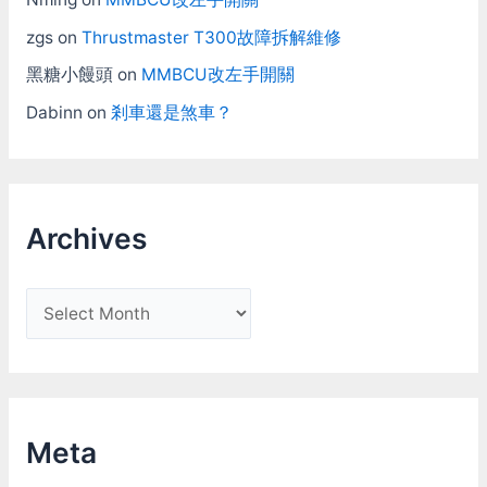
zgs
on
Thrustmaster T300故障拆解維修
黑糖小饅頭
on
MMBCU改左手開關
Dabinn
on
剎車還是煞車？
Archives
A
r
c
h
i
Meta
v