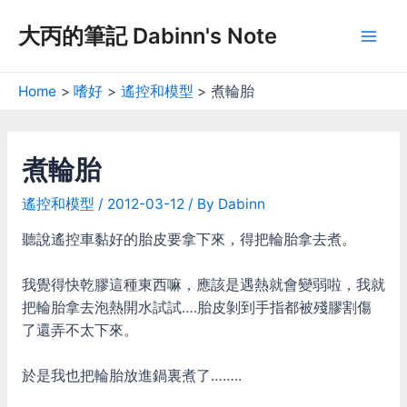
Skip
大丙的筆記 Dabinn's Note
to
Mai
content
Men
Home
嗜好
遙控和模型
煮輪胎
煮輪胎
遙控和模型
/
2012-03-12
/ By
Dabinn
聽說遙控車黏好的胎皮要拿下來，得把輪胎拿去煮。
我覺得快乾膠這種東西嘛，應該是遇熱就會變弱啦，我就
把輪胎拿去泡熱開水試試….胎皮剝到手指都被殘膠割傷
了還弄不太下來。
於是我也把輪胎放進鍋裏煮了……..