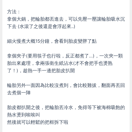
方法：
拿個大鍋，把輪胎都丟進去，可以先壓一壓讓輪胎吸水沉
下去 (水滾了之後還是會浮起來..)
細火慢煮大概15分鐘，會看到胎皮變胖了點
拿個夾子(要用筷子也行啦，反正都煮了…)，一次夾一顆
胎出來處理，拿兩張衛生紙沾水(才不會把手也燙熟
了！)，趁熱一手一邊把胎皮扒開
輪胎另外一面因為比較沒煮到，會比較難拔，翻面再丟回
去煮個一陣
胎皮都扒開之後，把輪胎丟冷水，免得等下被海棉吸飽的
熱水燙到唉唉叫
然後就可以輕鬆的把框拆下啦