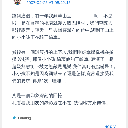
2007-04-28 AT 08:42:48
說到這個，有一年我到華山去．．．．．呵，不是
啦，是在台灣的桃園縣復興鄉巴陵村，我們車隊去
那裡露營，隔天一早去幽靈瀑布的途中,遇到了山上
的小小孩正在騎三輪車..
然後有一個還算抖的上下坡,我們剛好拿攝像機在拍
攝,沒想到,那個小小孩,騎著他的三輪車, 表演了一趟
超級無敵衝下坡之無敵甩甩樂,我們當時有點嚇呆了,
小小孩不知是因為興緻來了還是怎樣,竟然還接受我
們的要求, 再來1次…哇哩….
真是一個印象深刻的回憶..
我看看我朋友的錄影還在不在, 找個地方來傳傳..
Loading...
Reply