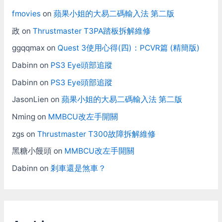
fmovies
on
蘋果小姐的大易二碼輸入法 第二版
政
on
Thrustmaster T3PA踏板拆解維修
ggqqmax
on
Quest 3使用心得(四)：PCVR篇 (精簡版)
Dabinn
on
PS3 Eye頭部追蹤
Dabinn
on
PS3 Eye頭部追蹤
JasonLien
on
蘋果小姐的大易二碼輸入法 第二版
Nming
on
MMBCU改左手開關
zgs
on
Thrustmaster T300故障拆解維修
黑糖小饅頭
on
MMBCU改左手開關
Dabinn
on
剎車還是煞車？