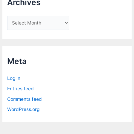
Archives
A
r
c
h
i
Meta
v
e
Log in
s
Entries feed
Comments feed
WordPress.org