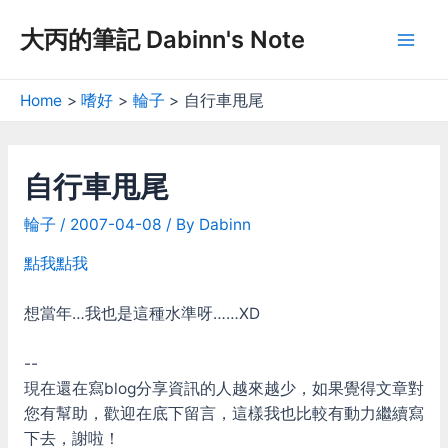
Skip
大丙的筆記 Dabinn's Note
to
Mai
content
Men
Home
嗜好
輪子
自行車甩尾
自行車甩尾
輪子
/
2007-04-08
/ By
Dabinn
點我點我
想當年…我也是這種水準呀……XD
--
現在還在寫blog分享資訊的人越來越少，如果覺得文章對
您有幫助，歡迎在底下留言，這樣我也比較有動力繼續寫
下去，謝啦！