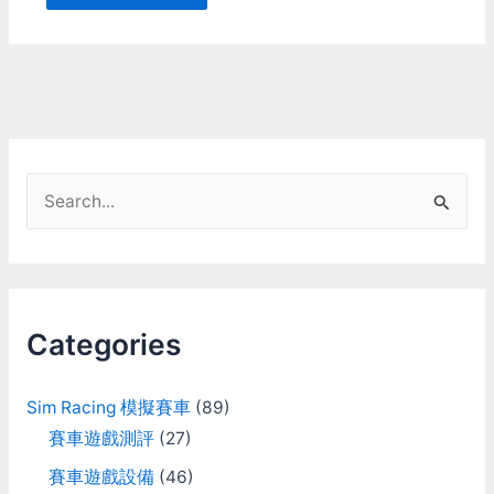
S
e
a
r
c
Categories
h
f
Sim Racing 模擬賽車
(89)
o
賽車遊戲測評
(27)
r
賽車遊戲設備
(46)