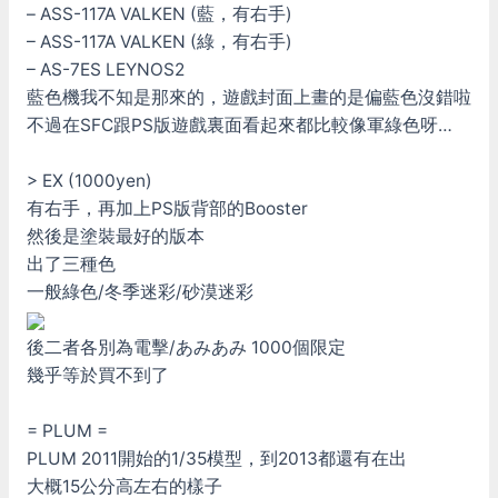
– ASS-117A VALKEN (藍，有右手)
– ASS-117A VALKEN (綠，有右手)
– AS-7ES LEYNOS2
藍色機我不知是那來的，遊戲封面上畫的是偏藍色沒錯啦
不過在SFC跟PS版遊戲裏面看起來都比較像軍綠色呀…
> EX (1000yen)
有右手，再加上PS版背部的Booster
然後是塗裝最好的版本
出了三種色
一般綠色/冬季迷彩/砂漠迷彩
後二者各別為電擊/あみあみ 1000個限定
幾乎等於買不到了
= PLUM =
PLUM 2011開始的1/35模型，到2013都還有在出
大概15公分高左右的樣子