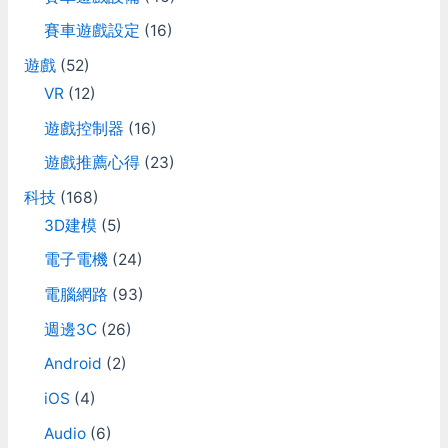
要這樣！」(要按鍵盤的
向跟擬真扯不上邊，每台車
:
F..)。我還知道X-Wing在空
賽車遊戲設定
(16)
快的跟火箭一樣，過彎邊滑
戰要調整他的前後護盾，而
還能邊彎回來，玩的過程就
遊戲
(52)
且這還對雷射炮的威力以及
是不斷的狂打方向盤，然後
引擎的出力會有影響。然後
反打側滑！扭過來扭過去
VR
(12)
Tie Fighter是沒有護盾的，
的，完全可以當作是健身器
遊戲控制器
(16)
所以一打就爆；而他旁邊那
材來用了。整體來講就是個
個肥肥的同伴叫作Tie
爽快的感覺，應該是可以拿
遊戲推薦心得
(23)
Bomber，是個轟炸機，超
來玩個一陣子。
笨的。而看到R2D2坐在X-
科技
(168)
Wing上面，就像看到了多
3D建模
(5)
年併肩作戰的好朋友一般，
真是太感動啦....。 當然...
電子電機
(24)
我後來還是有好好的把星際
大戰的電影看完啦，也搞懂
電腦網路
(93)
他倒底在演什麼了 :p
週邊3C
(26)
Android
(2)
iOS
(4)
Audio
(6)