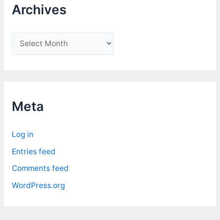
Archives
A
r
c
h
i
Meta
v
e
Log in
s
Entries feed
Comments feed
WordPress.org