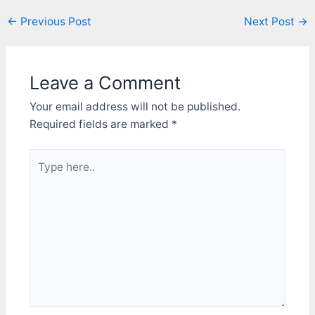
型放進3D的座標，依距離
計感比不上Star Citizen，
SEGA Rally Revo。 SEGA
Post
←
Previous Post
Next Post
→
的遠近進行縮放，來達到模
但還是很有真實感 座艙用
Rally Revo和系列中的其它
擬3D空間的效果，像是
navigation
一般螢幕看覺得不怎樣，在
兄弟不太一樣，他一開始並
Origin Systems的Wing
VR裏面表現卻很好，各個
不是大型機台的版本，而是
Commander(銀河飛將)系
儀表也都有他的功能 駕駛
一款家用主機和PC平台的
Leave a Comment
列。這種作法的優點是可以
員的模組也蠻好看的 停機
遊戲，所以感覺上這種原生
把2D圖畫的美美的，然後
坪的設計也很有意思，太空
遊戲在PC上完成度會比較
Your email address will not be published.
貼到畫面上，畫面看起來就
站、宇宙等場景在VR裏面
高一些吧？事實是狗改不了
比較漂亮。而X-Wing則屬
Required fields are marked
*
無論色調或設計感也都十分
吃屎，SEGA的遊戲只要是
於另外一種，也就是和現在
優秀 引擎運作聲很有機械
出在PC上，還沒見過有那
的3D遊戲技術一樣，使用
感，尤其在機外視野的時
個遊戲是作到像樣的。 先
Type
向量繪圖。但以當時的電腦
候，可以明顯聽到從引擎方
是設定介面，這遊戲要設定
here..
硬體來講，能作的實在太過
向傳來的聲音，蠻不錯的。
東西一定得先跳出遊戲，然
有限；當時的3D繪圖沒有
整體來說相當令人滿意 基
後透過另一支程式去改設定
陰影、沒有材質貼圖、連陽
地的感覺 遊戲裏面是停靠
檔，不管是聲音、影像，就
春的Gouraud著色法都沒
各個不同的太空站 通常是
連想改個按鈕設定都一樣，
有！遊戲裏面的3D物體，
找對自己行動比較方便的地
通通都不能在遊戲裏面直接
長的就像一堆色塊一樣，有
方，可能會在那附近待一陣
設定。然後搖桿/方向盤設
的只是各面深淺不同的顏色
子 比較可惜的是人物沒法
定介面亂作一通，完全不是
而已。當時用這種方式作出
下來行走，大部份的感覺是
個正經的PC遊戲該有的樣
來的3D遊戲還真是一整個
都有到達機庫再往內一點而
子，很明顯是拿XBOX的版
醜到不行。Wing
已 這點SC就優秀的多 按鍵
本來改成PC版的(而且還懶