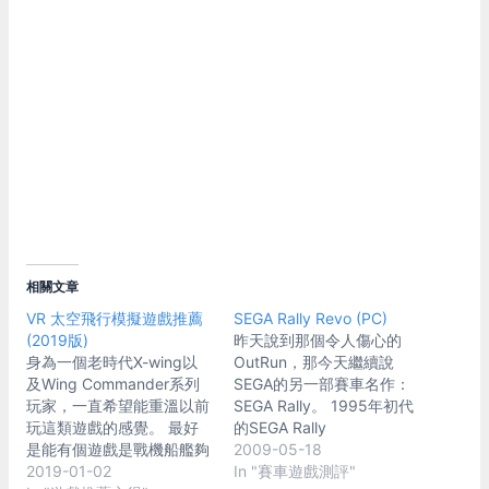
相關文章
VR 太空飛行模擬遊戲推薦
SEGA Rally Revo (PC)
(2019版)
昨天說到那個令人傷心的
身為一個老時代X-wing以
OutRun，那今天繼續說
及Wing Commander系列
SEGA的另一部賽車名作：
玩家，一直希望能重溫以前
SEGA Rally。 1995年初代
玩這類遊戲的感覺。 最好
的SEGA Rally
是能有個遊戲是戰機船艦夠
Championship應該很多人
2009-05-18
美，操作不能太arcade，
2019-01-02
都會有印象，十幾年前電動
In "賽車遊戲測評"