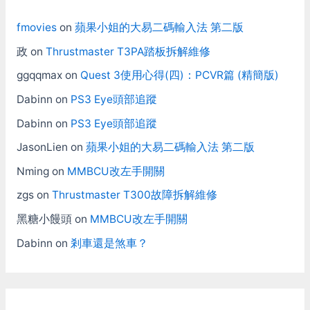
fmovies
on
蘋果小姐的大易二碼輸入法 第二版
政
on
Thrustmaster T3PA踏板拆解維修
ggqqmax
on
Quest 3使用心得(四)：PCVR篇 (精簡版)
Dabinn
on
PS3 Eye頭部追蹤
Dabinn
on
PS3 Eye頭部追蹤
JasonLien
on
蘋果小姐的大易二碼輸入法 第二版
Nming
on
MMBCU改左手開關
zgs
on
Thrustmaster T300故障拆解維修
黑糖小饅頭
on
MMBCU改左手開關
Dabinn
on
剎車還是煞車？