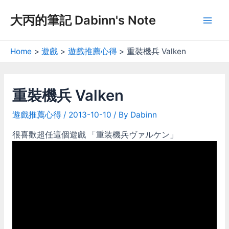
Skip
大丙的筆記 Dabinn's Note
to
Mai
content
Men
Home
遊戲
遊戲推薦心得
重裝機兵 Valken
重裝機兵 Valken
遊戲推薦心得
/
2013-10-10
/ By
Dabinn
很喜歡超任這個遊戲 「重装機兵ヴァルケン」