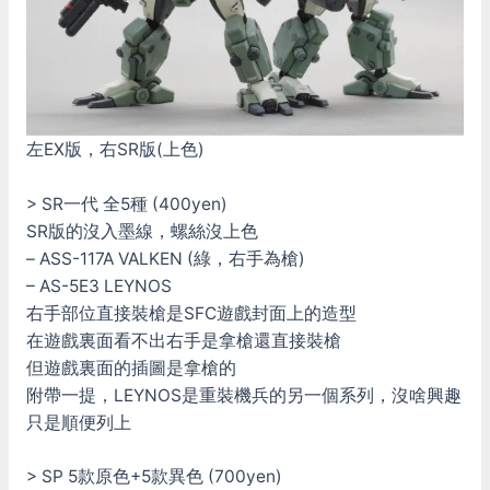
左EX版，右SR版(上色)
> SR一代 全5種 (400yen)
SR版的沒入墨線，螺絲沒上色
– ASS-117A VALKEN (綠，右手為槍)
– AS-5E3 LEYNOS
右手部位直接裝槍是SFC遊戲封面上的造型
在遊戲裏面看不出右手是拿槍還直接裝槍
但遊戲裏面的插圖是拿槍的
附帶一提，LEYNOS是重裝機兵的另一個系列，沒啥興趣
只是順便列上
> SP 5款原色+5款異色 (700yen)