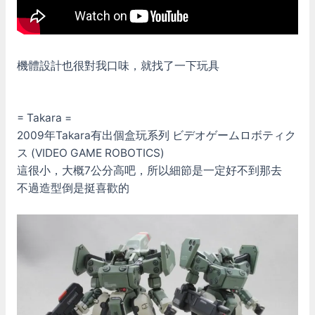
機體設計也很對我口味，就找了一下玩具
= Takara =
2009年Takara有出個盒玩系列 ビデオゲームロボティク
ス (VIDEO GAME ROBOTICS)
這很小，大概7公分高吧，所以細節是一定好不到那去
不過造型倒是挺喜歡的