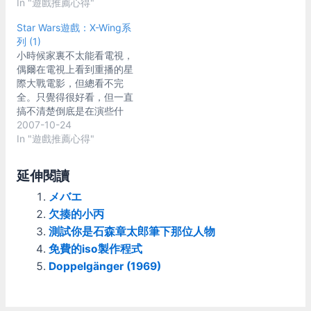
還要有生活在母艦/基地的
In "遊戲推薦心得"
間常會擺個一兩台，很大的
那種沉浸感。 然後當然也
螢幕，然後就看Lancia
Star Wars遊戲：X-Wing系
希望能夠支援VR，習慣VR
Delta HF和Toyota Celica
列 (1)
之後真的已經回不去。 喔
這兩台車在那邊飛來飛去。
小時候家裏不太能看電視，
對~如果能只用遊戲手把，
後來SEGA Rally
偶爾在電視上看到重播的星
不用把飛行搖桿搬出來那就
Championship移植到PC
際大戰電影，但總看不完
更好了。 大致上依照知名
上。可能是因為技術力不足
全。只覺得很好看，但一直
度排序 Star Citizen 星際公
的關係，記得是連3D加速
搞不清楚倒底是在演些什
民 各式船艦美到不行，母
卡都不支援，純粹用軟體運
麼。 我對星際大戰真正有
2007-10-24
艦生活環境也很完美，甚至
算硬幹(也算是不容易啦)....
了認識，其實應該算是從遊
In "遊戲推薦心得"
連戰機內部都可自己走進
畫面的效果真的就不怎麼
戲開始。 1993年，
去，而不是直接跳到戰機座
優，加上UI之類的也是胡亂
LucarsArt / Totally Games
位上。 是最期待他能好好
作作，這PC版就成了個遺
延伸閱讀
發表了X-Wing這個遊戲。
開發完成，並能用VR玩的
憾，大概只有懷舊的時候會
這是人類史第一次可以真正
メバエ
作品。 但開發緩慢加上一
拿出來看看他跑demo了。
的(?)坐進X戰機駕駛它飛
直不支援VR(就算支援恐怕
1998年又出了SEGA Rally
欠揍的小丙
行，以及操控它的各項控制
也跑不動)，就一直都擺
2，可以選擇的車種比初代
測試你是石森章太郎筆下那位人物
系統；在這之前，我們能作
著。 Elite Dangerous 算是
的更多，也有出PC版。不
免費的iso製作程式
的只是看著電影裏面這些星
現在VR太空飛行模擬的第
過我對這一代沒什麼印象？
際戰鬥機飛來飛去而已。
Doppelgänger (1969)
一把交椅吧 戰機船艦 目前
至於SEGA Rally 3...事隔多
當時正是飛行模擬遊戲努力
可操作的太空船大概有35
年之後，也許在近兩年會重
發展的年代，當時有兩大派
種 有戰機、貨船、客船等
出江湖？ 講了一堆...其實今
系：一種作法是把2D的圖
多種種類 畫面音效 船艦設
天的主角是2007年推出的