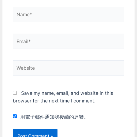
Commander和X-Wing兩個
設定 像傳統模擬飛行遊戲
的認真改)。 設定介面難用
遊戲我都玩了很長一段時
一樣，按鍵和功能非常多
倒也就算了，設好之後不要
Name*
間，也都覺得很棒，不過到
但上手卻沒什麼困難，教學
再去弄他就好。問題是進了
最後我發現我完全愛上了X-
任務飛一飛大概就懂個十之
遊戲，連裏面的UI都很難
Wing。向量繪圖雖然很
八九了 按鍵設定頁的分類
用，常常按來按去搞不清楚
醜，但是可以真正的貼在星
作的非常好 優異的按鍵組
自己在那一層介面，會有好
Email*
際戰艦的表面飛行，在死星
合設定，加上類比軸的各種
幾層都顯示一樣或看起來差
的坑道中穿梭，那種空間
輔助切換設計 即使用遊戲
不多的圖。更妙的是，遊戲
感，真的完全不是2D貼圖
手把都能搞定那些大量指令
一開始的第一個畫面會叫你
的方式比的上的。 在台灣
設定功能雖然強大，但他也
按任意鍵繼續，如果這時候
X-Wing這個遊戲是由松崗
提供多種基本和進階的預設
Website
沒按方向盤上的按鈕，而是
代理發行，遊戲包裝盒裏面
組態，一開始只要套一下預
按enter進入的話，進去後
有一堆的文件：快速上手手
設值就能起飛了 有些戰機
方向盤就不給用啦。...好
冊、鍵盤參考卡、完整的中
的功能(例如燈光、起落架
吧，那第一個畫面乖乖的按
文翻譯說明書，另外還有一
等)夠透過座艙內面板操
方向盤的按鈕進去總行了
Save my name, email, and website in this
本很重要的小書，叫作"弗
作，不一定需要指定到按鍵
吧？按進去之後，會發現方
蘭德文件"，藉由一份軍事
上 座艙內的面版可使用頭
向盤上的按鈕全都不支援UI
browser for the next time I comment.
報告的方式來敘述遊戲的背
瞄開啟或聚焦(轉頭看著他
操作啦，手又得從方向盤移
景。在這本小書裏面，我認
就打開了)，也是相當有意
去鍵盤來按。 -- 每次看到
用電子郵件通知我後續的迴響。
識了蒙‧莫斯瑪(Mon
思的貼心設計 戰機操作 限
這種爛UI都會覺得開發公司
Mothma)參議員，認識了賞
制了橫向轉向能力(Yaw) 所
一定大有問題，程式寫好都
金獵人，知道有種負責翻譯
以得跟傳統飛機一樣主要依
不用自己試試看好不好用
的機器人、偵察機器人，還
賴翻滾(Roll)來操作 就會出
嗎？ 畫面風格和氣氛是弄