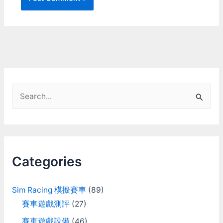
有帝國戰艦、各種戰機等等
現像科幻片裏太空戰機的那
不錯，這大概是SEGA一個
的...。可以說我早期對星戰
種華麗動作 覺得這樣也挺
值得誇讚的地方吧。不過以
的認識，絕大部份都是從這
有意思的 有三方向的向量
2007年水準的畫面，竟然
本小書來的。後來X-Wing
噴嘴，但一般操作只會用到
用7900GTX來跑還得稍微
陸續出了資料片和許多的續
兩向 其中一向是跟主引擎
把解析度和特效調低才能大
集遊戲，成了一整個系列的
同方向，用來輔助降落相當
致保持在30fps以上。我才
星際大戰太空飛行模擬遊
方便 跟主引擎比起來向量
不相信是畫面作太漂亮、或
戲，只此一家，絕無分號。
噴嘴的推力不大，戰鬥中幾
多邊型用太多、特效太厲害
這系列的遊戲除了合輯之外
乎不會拿來使用 但在接近
之類的理由，簡單講就是程
S
我幾乎每部都買了，對我難
太空站的時候卻十分的好用
式寫太爛啦。不然為什麼
e
得認真的遊戲史來說實在是
p.s.…
XBOX版的就可以跑很順，
件超了不起的事。 1997年
而且PC版畫面也沒比較
a
星際大戰三部曲特別版電影
好？ 雖然罵了半天，不過
r
重新上映時，我當然第一時
這遊戲還不壞玩啦。一些特
間就跑去看了。可是我得到
意作的小細節還蠻有趣的，
c
的不是重溫舊夢的感覺，因
Categories
像是前車跑過鬆軟的泥土地
為在這之前我根本連舊版三
h
會挖出溝來，對後車操控會
部曲都沒完整看過。反倒是
有些影響；路上的泥巴會黏
f
在電影裏面看到X-Wing起
在車上(雖然有點假)，衝過
Sim Racing 模擬賽車
(89)
飛打開S摺疊翼(S Foil
o
積水又會把泥巴沖掉一些。
賽車遊戲測評
(27)
wing)，就一整個興奮了起
然後畫面美美看起來還蠻開
r
來：「對對對！起飛後就是
心的。操控性來講這系列一
賽車遊戲設備
(46)