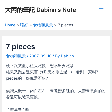
Skip
大丙的筆記 Dabinn's Note
to
Mai
content
Men
Home
嗜好
食物和風景
7 pieces
7 pieces
食物和風景
/
2007-09-10
/ By
Dabinn
晚上跟某溫小姐去吃飯，想不出要吃啥…..
結果又跑去遠東百貨(昨天才剛去過…)，看到一家叫7
pieces的，好像還不錯?
價錢大概一、兩百左右，餐還蠻多種的。大套餐裏面的附
餐還可以隨意更換。
半雞套餐 199