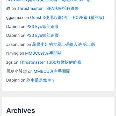
政
on
Thrustmaster T3PA踏板拆解維修
ggqqmax
on
Quest 3使用心得(四)：PCVR篇 (精簡版)
Dabinn
on
PS3 Eye頭部追蹤
Dabinn
on
PS3 Eye頭部追蹤
JasonLien
on
蘋果小姐的大易二碼輸入法 第二版
Nming
on
MMBCU改左手開關
zgs
on
Thrustmaster T300故障拆解維修
黑糖小饅頭
on
MMBCU改左手開關
Dabinn
on
剎車還是煞車？
Archives