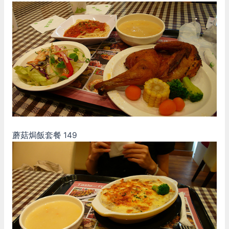
蘑菇焗飯套餐 149