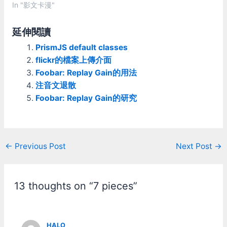
In "影文卡漫"
延伸閱讀
PrismJS default classes
flickr的檔案上傳介面
Foobar: Replay Gain的用法
注音文退散
Foobar: Replay Gain的研究
Post
←
Previous Post
Next Post
→
navigation
13 thoughts on “7 pieces”
HALO