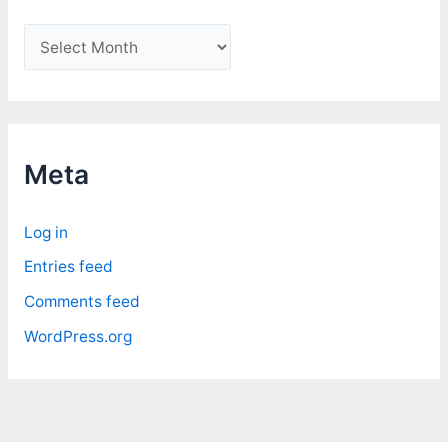
A
r
c
h
i
Meta
v
e
Log in
s
Entries feed
Comments feed
WordPress.org