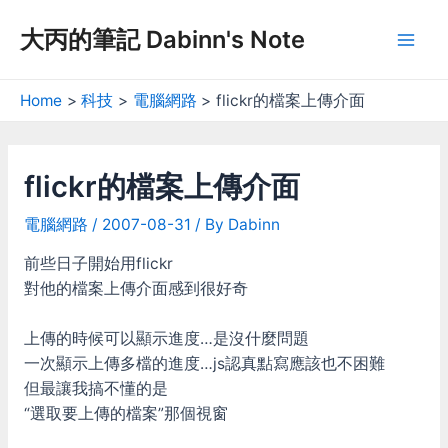
Skip
大丙的筆記 Dabinn's Note
to
Mai
content
Men
Home
科技
電腦網路
flickr的檔案上傳介面
flickr的檔案上傳介面
電腦網路
/
2007-08-31
/ By
Dabinn
前些日子開始用flickr
對他的檔案上傳介面感到很好奇
上傳的時候可以顯示進度…是沒什麼問題
一次顯示上傳多檔的進度…js認真點寫應該也不困難
但最讓我搞不懂的是
“選取要上傳的檔案”那個視窗