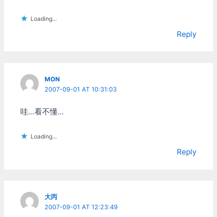
的方法只能臨時的把同步目
錄指向別的地方。 還好
Loading...
Google Drive的桌面程式可
Reply
以單獨選擇要同步的目錄，
當本機跟雲端兩邊目錄都存
在的時候，也會先進行比對
提示訊息後再開始同步，這
方面倒是勉強還能利用。只
MON
是這程式要改同步目錄設定
2007-09-01 AT 10:31:03
還得先登出帳號再重新登
入，搞的太麻煩了點。 另
哇…看不懂…
外還有個問題是，如果把同
步目錄指向一顆快滿的硬
碟，Google Drive的桌面程
Loading...
式會抱怨"磁碟空間不足"而
拒絕同步。測試了一下發
Reply
現，要先把硬碟騰出1GB以
上空間，他才肯開始工作。
無論你要同步的檔案總容量
是多是少，甚至你根本沒選
大丙
擇同步任何檔案，他都一律
2007-09-01 AT 12:23:49
拒絕工作，不明白這是什麼