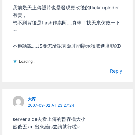
我前幾天上傳照片也是發現更改後的flickr uploder
有變，
想不到背後是flash作祟阿….真棒！找天來仿效一下
～
不過話說….JS要怎麼認真寫才能顯示讀取進度勒XD
Loading...
Reply
大丙
2007-09-02 AT 23:27:24
server side去看上傳的暫存檔大小
然後丟xml出來給js去讀就行啦~