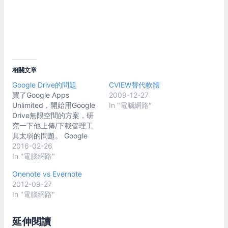
相關文章
Google Drive的問題
CVIEW替代軟體
買了Google Apps
2009-12-27
Unlimited，開始用Google
In "電腦網路"
Drive無限空間的方案，研
究一下他上傳/下載管理工
具太弱的問題。 Google
Drive現在只能用瀏覽器上
2016-02-26
傳/下載。另外就是只有同
In "電腦網路"
步功能的桌面程式"Google
Onenote vs Evernote
Drive for Windows"。 瀏
2012-09-27
覽器上傳/下載的話，只有
In "電腦網路"
chrome支援資料夾上傳，
而且上傳介面也很陽春，上
傳速度等資料都沒有。續傳
延伸閱讀
的功能是有，但大量檔案時