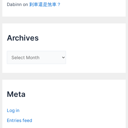
Dabinn
on
剎車還是煞車？
Archives
A
r
c
h
i
Meta
v
e
Log in
s
Entries feed