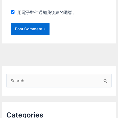
用電子郵件通知我後續的迴響。
S
e
a
r
c
Categories