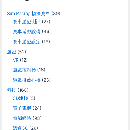
h
f
Sim Racing 模擬賽車
(89)
o
賽車遊戲測評
(27)
r
賽車遊戲設備
(46)
:
賽車遊戲設定
(16)
遊戲
(52)
VR
(12)
遊戲控制器
(16)
遊戲推薦心得
(23)
科技
(168)
3D建模
(5)
電子電機
(24)
電腦網路
(93)
週邊3C
(26)