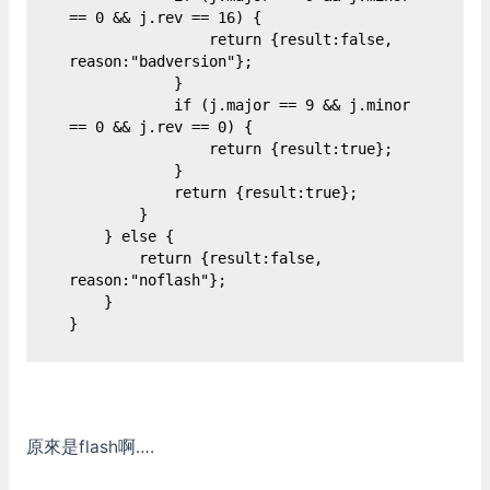
== 0 && j.rev == 16) {

                return {result:false, 
reason:"badversion"};

            }

            if (j.major == 9 && j.minor 
== 0 && j.rev == 0) {

                return {result:true};

            }

            return {result:true};

        }

    } else {

        return {result:false, 
reason:"noflash"};

    }

}
原來是flash啊….