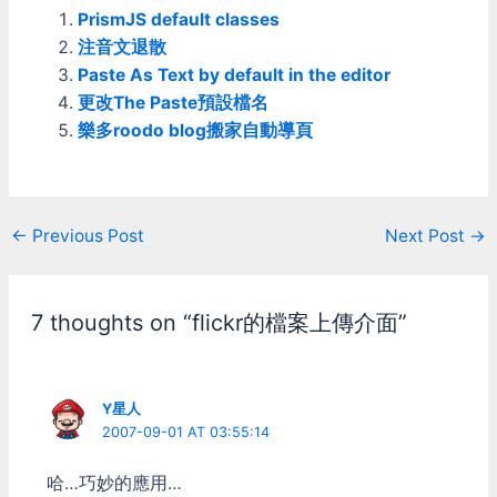
PrismJS default classes
很難確定是不是把檔案都傳
好了，若傳到一半遇到斷線
注音文退散
的話麻煩就大了。 至於桌
Paste As Text by default in the editor
面程式"Google Drive for
更改The Paste預設檔名
Windows"的部份，因為他
樂多roodo blog搬家自動導頁
本來就只是個類似Dropbox
那樣的同步程式，不像百度
雲管家有上傳/下載佇列管
理。所以雖然可以利用他的
同步功能來上傳/下載，但
Post
←
Previous Post
Next Post
→
使用起來就相當的麻煩。
navigation
首先他不支援Symbolic
link，想把同步目錄以外的
檔案掛進來上傳會有困難。
7 thoughts on “flickr的檔案上傳介面”
經過測試，如果放junction
進去的話會直接掛掉，放
Softlink的話他第一次會乖
乖上傳，但只有第一次，後
Y星人
面他就沒法同步Softlink指
2007-09-01 AT 03:55:14
向的目錄內容，所以
Symbolic link無法用，要拿
哈…巧妙的應用…
來當上傳/下載工具，唯一