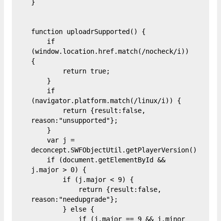
}

function uploadrSupported() {

    if 
(window.location.href.match(/nocheck/i)) 
{

        return true;

    }

    if 
(navigator.platform.match(/linux/i)) {

        return {result:false, 
reason:"unsupported"};

    }

    var j = 
deconcept.SWFObjectUtil.getPlayerVersion();

    if (document.getElementById && 
j.major > 0) {

        if (j.major < 9) {

            return {result:false, 
reason:"needupgrade"};

        } else {

            if (j.major == 9 && j.minor 