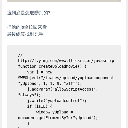
這到底是怎麼辦到的?
把他的js全拉回來看
最後總算找到兇手
// 
http://l.yimg.com/www.flickr.com/javascript/uplo
function createUploadMovie() {

    var j = new 
SWFObject("/images/upload/yuploadcomponent.swf", 
"yUpload", 1, 1, 9, "#fff");

    j.addParam("allowScriptAccess", 
"always");

    j.write("yuploadcontrol");

    if (isIE) {

        window.yUpload = 
document.getElementById("yUpload");

    }
