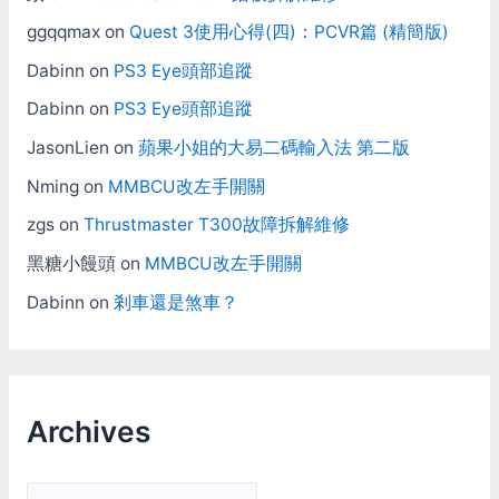
ggqqmax
on
Quest 3使用心得(四)：PCVR篇 (精簡版)
Dabinn
on
PS3 Eye頭部追蹤
Dabinn
on
PS3 Eye頭部追蹤
JasonLien
on
蘋果小姐的大易二碼輸入法 第二版
Nming
on
MMBCU改左手開關
zgs
on
Thrustmaster T300故障拆解維修
黑糖小饅頭
on
MMBCU改左手開關
Dabinn
on
剎車還是煞車？
Archives
A