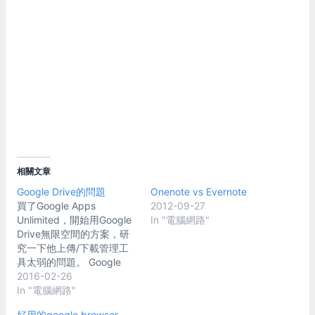
相關文章
Google Drive的問題
Onenote vs Evernote
買了Google Apps
2012-09-27
Unlimited，開始用Google
In "電腦網路"
Drive無限空間的方案，研
究一下他上傳/下載管理工
具太弱的問題。 Google
Drive現在只能用瀏覽器上
2016-02-26
傳/下載。另外就是只有同
In "電腦網路"
步功能的桌面程式"Google
好用的google browser