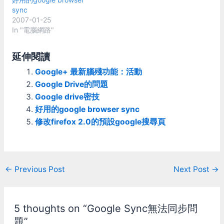
Drive for Windows"。 瀏
sync
覽器上傳/下載的話，只有
2007-01-25
chrome支援資料夾上傳，
In "電腦網路"
而且上傳介面也很陽春，上
傳速度等資料都沒有。續傳
的功能是有，但大量檔案時
延伸閱讀
很難確定是不是把檔案都傳
Google+ 最新腦殘功能：活動
好了，若傳到一半遇到斷線
的話麻煩就大了。 至於桌
Google Drive的問題
面程式"Google Drive for
Google drive密技
Windows"的部份，因為他
好用的google browser sync
本來就只是個類似Dropbox
修改firefox 2.0的預設google搜尋頁
那樣的同步程式，不像百度
雲管家有上傳/下載佇列管
理。所以雖然可以利用他的
同步功能來上傳/下載，但
使用起來就相當的麻煩。
Post
←
Previous Post
Next Post
→
首先他不支援Symbolic
navigation
link，想把同步目錄以外的
檔案掛進來上傳會有困難。
經過測試，如果放junction
5 thoughts on “Google Sync無法同步問
進去的話會直接掛掉，放
題”
Softlink的話他第一次會乖