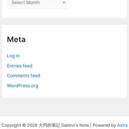
r
c
h
i
Meta
v
e
Log in
s
Entries feed
Comments feed
WordPress.org
Copyright © 2026 大丙的筆記 Dabinn's Note | Powered by
Astra