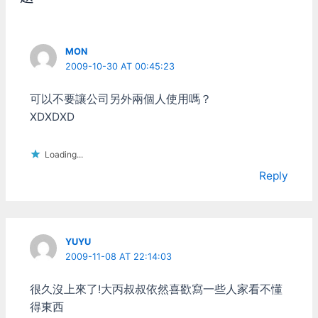
乖上傳，但只有第一次，後
面他就沒法同步Softlink指
向的目錄內容，所以
MON
Symbolic link無法用，要拿
2009-10-30 AT 00:45:23
來當上傳/下載工具，唯一
的方法只能臨時的把同步目
錄指向別的地方。 還好
可以不要讓公司另外兩個人使用嗎？
Google Drive的桌面程式可
XDXDXD
以單獨選擇要同步的目錄，
當本機跟雲端兩邊目錄都存
在的時候，也會先進行比對
Loading...
提示訊息後再開始同步，這
Reply
方面倒是勉強還能利用。只
是這程式要改同步目錄設定
還得先登出帳號再重新登
入，搞的太麻煩了點。 另
外還有個問題是，如果把同
YUYU
步目錄指向一顆快滿的硬
2009-11-08 AT 22:14:03
碟，Google Drive的桌面程
式會抱怨"磁碟空間不足"而
很久沒上來了!大丙叔叔依然喜歡寫一些人家看不懂
拒絕同步。測試了一下發
得東西
現，要先把硬碟騰出1GB以