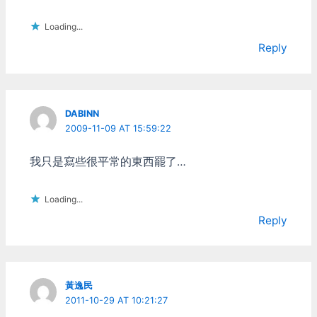
上空間，他才肯開始工作。
無論你要同步的檔案總容量
Loading...
是多是少，甚至你根本沒選
Reply
擇同步任何檔案，他都一律
拒絕工作，不明白這是什麼
神邏輯，但目前解法就只能
給他1GB空間讓他作事了。
DABINN
2009-11-09 AT 15:59:22
我只是寫些很平常的東西罷了…
Loading...
Reply
黃逸民
2011-10-29 AT 10:21:27