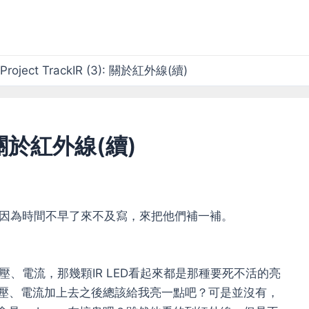
Project TrackIR (3): 關於紅外線(續)
): 關於紅外線(續)
因為時間不早了來不及寫，來把他們補一補。
、電流，那幾顆IR LED看起來都是那種要死不活的亮
電壓、電流加上去之後總該給我亮一點吧？可是並沒有，