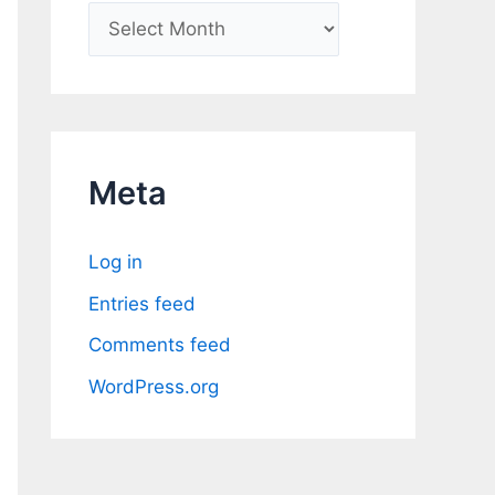
A
r
c
h
i
Meta
v
e
Log in
s
Entries feed
Comments feed
WordPress.org