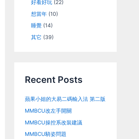
好看好玩
(22)
想當年
(10)
睡覺
(14)
其它
(39)
Recent Posts
蘋果小姐的大易二碼輸入法 第二版
MMBCU改左手開關
MMBCU操控系改裝建議
MMBCU騎姿問題