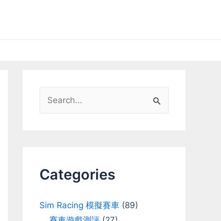
S
e
a
r
c
Categories
h
f
Sim Racing 模擬賽車
(89)
o
賽車遊戲測評
(27)