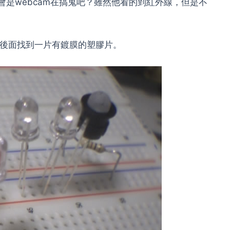
是webcam在搞鬼吧？雖然他看的到紅外線，但是不
頭後面找到一片有鍍膜的塑膠片。