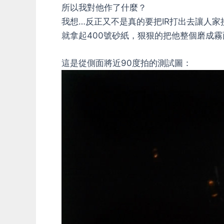
所以我對他作了什麼？
我想…反正又不是真的要把IR打出去讓人家
就拿起400號砂紙，狠狠的把他整個磨成霧
這是從側面將近90度拍的測試圖：