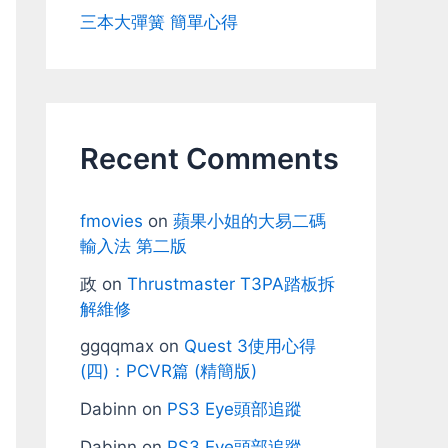
三本大彈簧 簡單心得
Recent Comments
fmovies
on
蘋果小姐的大易二碼
輸入法 第二版
政
on
Thrustmaster T3PA踏板拆
解維修
ggqqmax
on
Quest 3使用心得
(四)：PCVR篇 (精簡版)
Dabinn
on
PS3 Eye頭部追蹤
Dabinn
on
PS3 Eye頭部追蹤