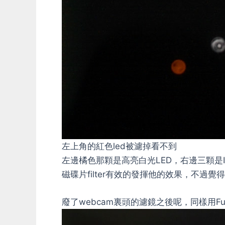
左上角的紅色led被濾掉看不到
左邊橘色那顆是高亮白光LED，右邊三顆是IR
磁碟片filter有效的發揮他的效果，不過覺得
廢了webcam裏頭的濾鏡之後呢，同樣用Fujifi