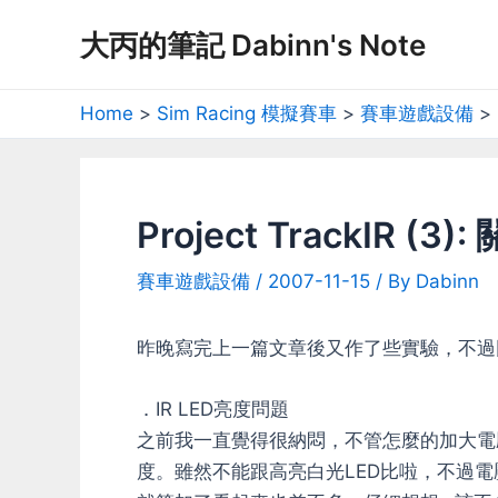
Skip
大丙的筆記 Dabinn's Note
to
content
Home
Sim Racing 模擬賽車
賽車遊戲設備
Project TrackIR (3
賽車遊戲設備
/
2007-11-15
/ By
Dabinn
昨晚寫完上一篇文章後又作了些實驗，不過
．IR LED亮度問題
之前我一直覺得很納悶，不管怎麼的加大電壓
度。雖然不能跟高亮白光LED比啦，不過