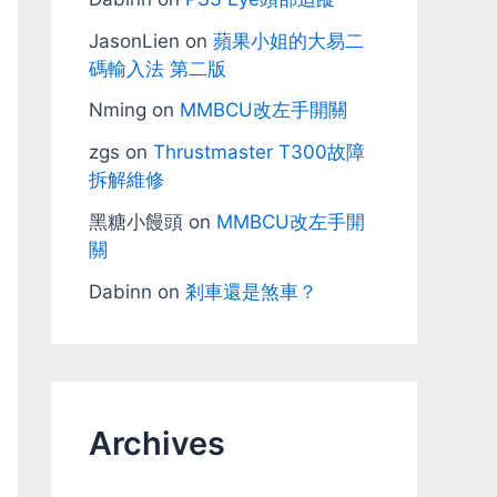
JasonLien
on
蘋果小姐的大易二
碼輸入法 第二版
Nming
on
MMBCU改左手開關
zgs
on
Thrustmaster T300故障
拆解維修
黑糖小饅頭
on
MMBCU改左手開
關
Dabinn
on
剎車還是煞車？
Archives