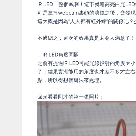
IR LED一整個威啊！這下就連高亮白光LE
可是拿掉webcam裏頭的濾鏡之後，會發
這大概是因為”人人都有紅外線”的關係吧？少了
不過總之，這次的效果真是太令人滿意了！
．IR LED角度問題
之前有提過IR LED可能光線投射的角度太
了，結果實測能用的角度也才差不多才左右
點，所以得想個辦法來處理。
回頭看看剛才的第一張照片：