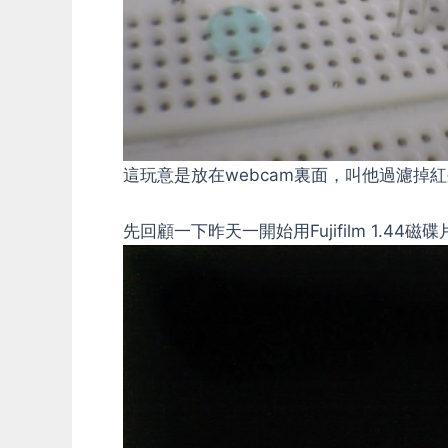
這玩意是放在webcam裏面，叫他過濾掉
先回顧一下昨天一開始用Fujifilm 1.44磁碟