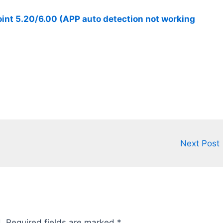
int 5.20/6.00 (APP auto detection not working
Next Post
.
Required fields are marked
*