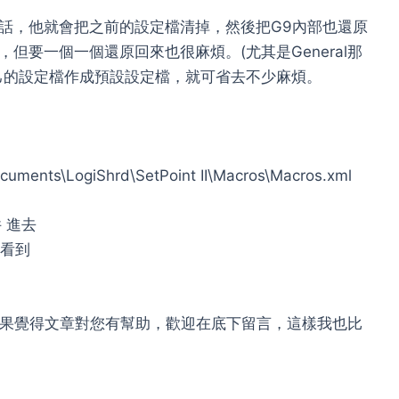
是的話，他就會把之前的設定檔清掉，然後把G9內部也還原
但要一個一個還原回來也很麻煩。(尤其是General那
己的設定檔作成預設設定檔，就可省去不少麻煩。
ocuments\LogiShrd\SetPoint II\Macros\Macros.xml
 進去
就可看到
，如果覺得文章對您有幫助，歡迎在底下留言，這樣我也比