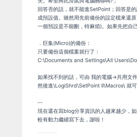
失。希望將此滑鼠與電腦關聯嗎?」
回答否的話，就不能進SetPoint；回答
成預設值。雖然用先前備份的設定檔來還原，
一個預設是不能刪，特麻煩)。如果先把自
．巨集(Micro)的備份：
只要備份這個檔案就行了：
C:\Documents and Settings\All Users\D
如果找不到的話，可由 我的電腦->共用文件
然後進\LogiShrd\SetPoint II\Macros\ 
--
現在還在寫blog分享資訊的人越來越少
較有動力繼續寫下去，謝啦！