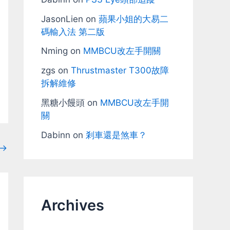
JasonLien
on
蘋果小姐的大易二
碼輸入法 第二版
Nming
on
MMBCU改左手開關
zgs
on
Thrustmaster T300故障
拆解維修
黑糖小饅頭
on
MMBCU改左手開
關
Dabinn
on
剎車還是煞車？
→
Archives