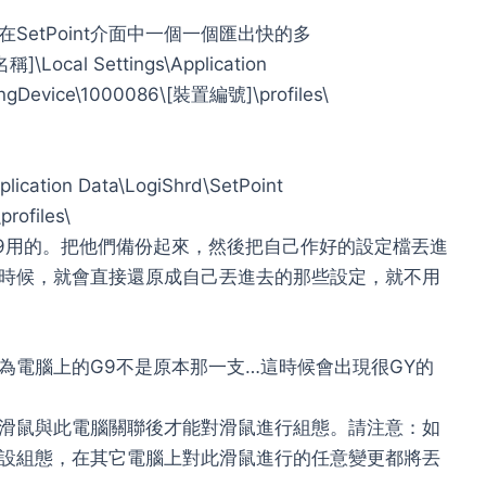
etPoint介面中一個一個匯出快的多
\Local Settings\Application
ntingDevice\1000086\[裝置編號]\profiles\
plication Data\LogiShrd\SetPoint
rofiles\
化G9用的。把他們備份起來，然後把自己作好的設定檔丟進
檔」的時候，就會直接還原成自己丟進去的那些設定，就不用
會認為電腦上的G9不是原本那一支…這時候會出現很GY的
滑鼠與此電腦關聯後才能對滑鼠進行組態。請注意：如
設組態，在其它電腦上對此滑鼠進行的任意變更都將丟