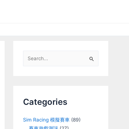
S
e
a
r
c
Categories
h
f
Sim Racing 模擬賽車
(89)
o
賽車遊戲測評
(27)