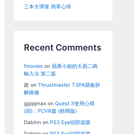
三本大彈簧 簡單心得
Recent Comments
fmovies
on
蘋果小姐的大易二碼
輸入法 第二版
政
on
Thrustmaster T3PA踏板拆
解維修
ggqqmax
on
Quest 3使用心得
(四)：PCVR篇 (精簡版)
Dabinn
on
PS3 Eye頭部追蹤
Dabinn
on
PS3 Eye頭部追蹤