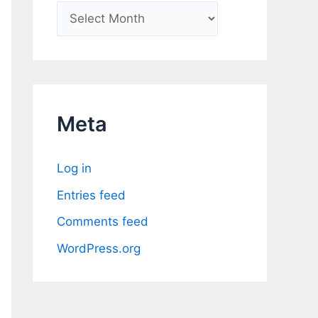
A
r
c
h
i
Meta
v
e
Log in
s
Entries feed
Comments feed
WordPress.org