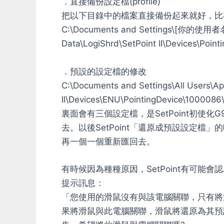
．直接備份設定檔(profile)
把以下目錄中的檔案直接備份起來就好，比在S
C:\Documents and Settings\[你的使用者名稱]
Data\LogiShrd\SetPoint II\Devices\Poi
．預設的設定檔的修改
C:\Documents and Settings\All Users\Ap
II\Devices\ENU\PointingDevice\1000086\p
裏面會有三個設定檔，是SetPoint初使
去。以後SetPoint「還原成預設設定
再一個一個重新匯回去。
有時候因為種種原因，SetPoint有可能
提示訊息：
「您使用的滑鼠沒有與該電腦關聯，只有將
果將滑鼠與此電腦關聯，滑鼠將還原為其預