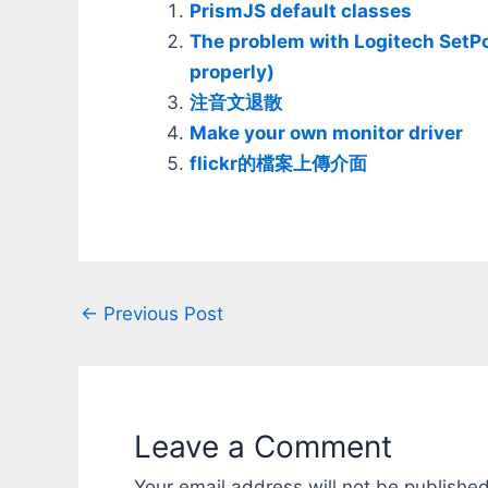
PrismJS default classes
也沒看有人解釋過，我就來寫寫試驗
The problem with Logitech SetPo
的結果吧。 其實他運作的方式很單純
(也可以說是很無腦)： ．第一，
properly)
SetPoint和Windows兩邊的速度控制
注音文退散
是完全獨立的，兩者完全沒有任何加
乘的效果。 ．第二，滑鼠被指定速度
Make your own monitor driver
的原則就是：誰最後被指派就聽誰
flickr的檔案上傳介面
的！ 也就是說，如果你去windows控
制台改了滑鼠的速度，他就會開始聽
Windows的；然後再打開SetPoint設
定一下滑鼠速度，他就又改聽
SetPoint的；還有就是不管Windows
中怎麼設，當SetPoint一切換設定檔
的時候，他就會又改成用該設定檔中
Post
←
Previous Post
設定的速度。 好，那上面那個「使用
navigation
作業系統固有的驅動程式來控制指標
速度與加速度」的選項，又是幹麻
的？字面上看起來好像是要選擇要用
Windows或是Logitech的driver，不
過…不管你選打勾或不打勾，滑鼠的
Leave a Comment
速度都是Windows跟SetPoint兩邊都
能控制，所以driver應該都是用同一
Your email address will not be published