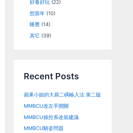
好看好玩
(22)
想當年
(10)
睡覺
(14)
其它
(39)
Recent Posts
蘋果小姐的大易二碼輸入法 第二版
MMBCU改左手開關
MMBCU操控系改裝建議
MMBCU騎姿問題