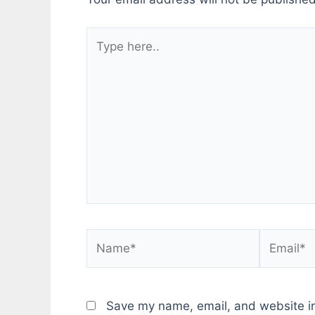
個；而且這選項是每個profile可以獨
立設定的，無可能每次切換profile就
Type
跟著換掉driver。所以他真正的作用
只是「如果SetPoint裏面速度改了、
here..
或切換到別的profile，要不要把
Windows設定頁裏面也改成一樣
的？」，就這樣而已！既然SetPoint
的預設值是啟用(打勾)，就維持打勾
的狀態就好了，這樣起碼兩邊看起來
比較同步一點…。(不過就算打勾，然
後去改Windows的速度設定，
SetPoint對應的設定檔也是不會跟著
改啦….。) 最後來講那兩條slide bar
的效果 速度那一項： 數值在5時，維
持滑鼠正常的速度，不作加速也不作
減速。 數值在6~10時，滑鼠速度加
快1~5級。 數值在4~0時，滑鼠速度
Name*
Email*
減漫1~5級。 若「使用作業系統固有
的驅動程式來控制指標速度與加速
度」的選項有開，Window-XP滑鼠設
定頁的速度slide bar會跟著跑到相對
應的位置(同樣是11格，不過不會顯示
Save my name, email, and website in