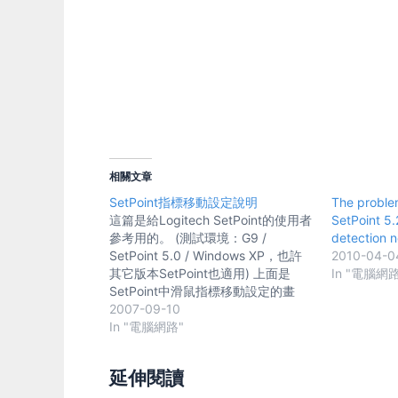
相關文章
SetPoint指標移動設定說明
The proble
這篇是給Logitech SetPoint的使用者
SetPoint 5
參考用的。 (測試環境：G9 /
detection n
SetPoint 5.0 / Windows XP，也許
2010-04-0
其它版本SetPoint也適用) 上面是
In "電腦網路
SetPoint中滑鼠指標移動設定的畫
面。 由於SetPoint並沒有直接取代掉
2007-09-10
Windows控制台中的滑鼠設定頁面，
In "電腦網路"
而是兩邊都能調整，而且不管從那一
邊調整都對滑鼠速度會有影響。那
延伸閱讀
麼，滑鼠倒底會聽誰的? google上查
了一下，好像找不到這方面的說明，